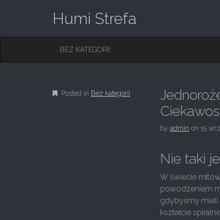
Humi Strefa
M
S
BEZ KATEGORII
K
A
I
I
P
T
N
O
Jednoroże
Posted in
Bez kategorii
M
C
O
Ciekawos
E
N
N
T
by
admin
on
15 wr
E
U
N
T
Nie taki 
W świecie mitów,
powodzeniem mogł
gdybyśmy mieli p
kształcie spiral