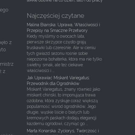
lekkie obuwie na co dzień, lato i do pracy
tego
Najczęściej czytane
Malina Błańska: Uprawa, Właściwości i
Przepisy na Smaczne Przetwory
Kiedy myślimy o owocach lata,
nęło z
pierwsze skrzypce często grają
truskawki lub czereśnie. Ale w cieniu
yto
tych gwiazd sezonu rośnie sobie
niepozorna bohaterka, która ma nie tylko
rmistrz
świetny smak, ale też ciekawe
właściwości i …
ż z
Jak Uprawiać Miskant Variegatus:
Przewodnik dla Ogrodników
Miskant Variegatus, znany również jako
miskant chiński, to imponująca trawa
a
ozdobna, która zyskuje coraz większą
popularność wśród ogrodników. Jego
długie, wąskie liście o białych lub
kremowych paskach dodają elegancji
każdemu ogrodowi, czyniąc go …
Marta Konarska: Życiorys, Twórczość i