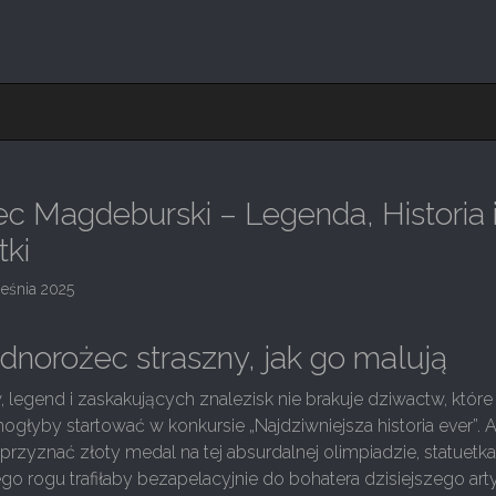
c Magdeburski – Legenda, Historia 
tki
ześnia 2025
jednorożec straszny, jak go malują
 legend i zaskakujących znalezisk nie brakuje dziwactw, które
yby startować w konkursie „Najdziwniejsza historia ever”. A
rzyznać złoty medal na tej absurdalnej olimpiadzie, statuetk
nego rogu trafiłaby bezapelacyjnie do bohatera dzisiejszego art