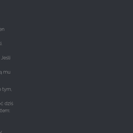
ien
i.
 Jeśli
ją mu
o tym,
ć dziś
ktem:
y