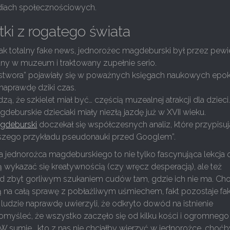
diach społecznościowych.
ki z rogatego świata
jak totalny fake news, jednorożec magdeburski był przez pew
y w muzeum i traktowany zupełnie serio.
o „stwora” pojawiały się w poważnych księgach naukowych epok
naprawdę dziki czas.
dzą, że szkielet miał być… częścią muzealnej atrakcji dla dzieci.
gdeburskie dzieciaki miały niezłą jazdę już w XVII wieku.
gdeburski
doczekał się współczesnych analiz, które przypisu
epszego przykładu pseudonauki przed Googlem”.
ria jednorożca magdeburskiego to nie tylko fascynująca lekcja 
fią wykazać się kreatywnością (czy wręcz desperacją), ale też
ed zbyt gorliwym szukaniem cudów tam, gdzie ich nie ma. Cho
 na całą sprawę z pobłażliwym uśmiechem, fakt pozostaje fa
 ludzie naprawdę uwierzyli, że odkryto dowód na istnienie
omyśleć, że wszystko zaczęło się od kilku kości i ogromnego
 W sumie… kto z nas nie chciałby wierzyć w jednorożce, choćb