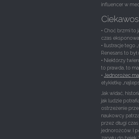
influencer w me
Ciekawost
• Choć brzmi to 
czas eksponowan
• Ilustracje teg
Renesans to był 
• Niektórzy twier
to prawda, to ma
•
Jednorożec ma
etykietkę „najl
Jak widać, histo
jak ludzie potra
ostrzeżenie prz
naukowcy patrzą
przez długi czas
jednorożców. I p
zapału do bajek.