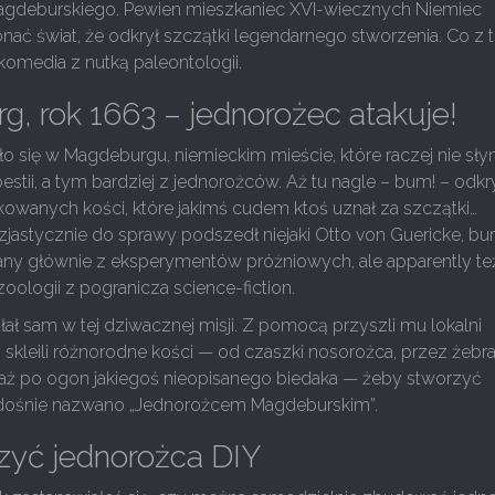
gdeburskiego. Pewien mieszkaniec XVI-wiecznych Niemiec
ać świat, że odkrył szczątki legendarnego stworzenia. Co z 
omedia z nutką paleontologii.
, rok 1663 – jednorożec atakuje!
 się w Magdeburgu, niemieckim mieście, które raczej nie sły
estii, a tym bardziej z jednorożców. Aż tu nagle – bum! – odkr
fikowanych kości, które jakimś cudem ktoś uznał za szczątki…
zjastycznie do sprawy podszedł niejaki Otto von Guericke, bu
ny głównie z eksperymentów próżniowych, ale apparently te
oologii z pogranicza science-fiction.
ałał sam w tej dziwacznej misji. Z pomocą przyszli mu lokalni
zy skleili różnorodne kości — od czaszki nosorożca, przez żebr
aż po ogon jakiegoś nieopisanego biedaka — żeby stworzyć
 radośnie nazwano „Jednorożcem Magdeburskim”.
zyć jednorożca DIY