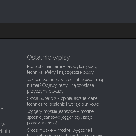
Ostatnie wpisy
i
Rozpiętki hantlami – jak wykonywać,
technika, efekty i najczęstsze błędy
Jak sprawdzić, czy ktoś zablokował mój
numer? Objawy, testy i najczęstsze
przyczyny blokady
Skoda Superb 2 – opinie, awarie, dane
techniczne, spalanie i wersje silnikowe
 z
Joggery męskie jeansowe – modne
le
spodnie jeansowe jogger, stylizacje i
porady jak nosić
a w
Crocs męskie – modne, wygodne i
ykułu