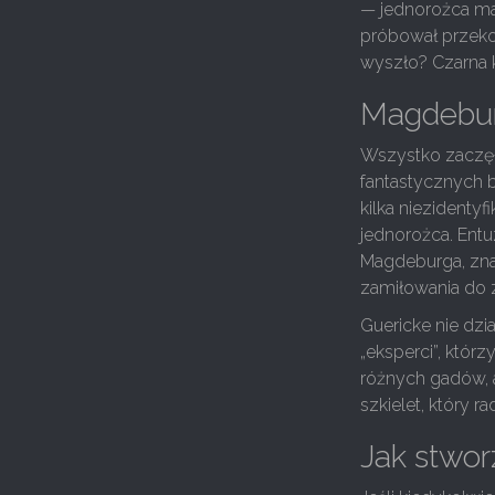
— jednorożca ma
próbował przekon
wyszło? Czarna k
Magdeburg
Wszystko zaczęło
fantastycznych b
kilka niezidenty
jednorożca. Entu
Magdeburga, zna
zamiłowania do z
Guericke nie dzi
„eksperci”, któr
różnych gadów, 
szkielet, który
Jak stwor