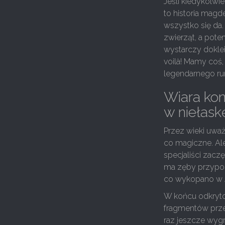
Jeśli kiedykolw
to historia magd
wszystko się da.
zwierząt, a pote
wystarczy doklei
voilà! Mamy coś
legendarnego ru
Wiara kon
w niełask
Przez wieki uwa
co magiczne. Ale
specjaliści zac
ma zęby przypo
co wykopano w A
W końcu odkryto,
fragmentów prze
raz jeszcze wygra