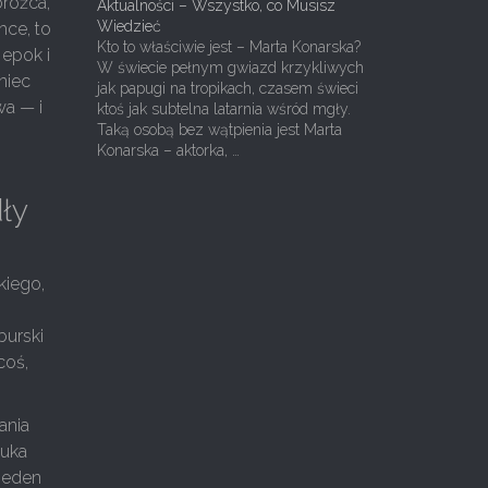
orożca,
Aktualności – Wszystko, co Musisz
Wiedzieć
hce, to
Kto to właściwie jest – Marta Konarska?
 epok i
W świecie pełnym gwiazd krzykliwych
niec
jak papugi na tropikach, czasem świeci
wa — i
ktoś jak subtelna latarnia wśród mgły.
Taką osobą bez wątpienia jest Marta
Konarska – aktorka, …
dły
kiego,
ą
burski
coś,
ania
auka
ejeden