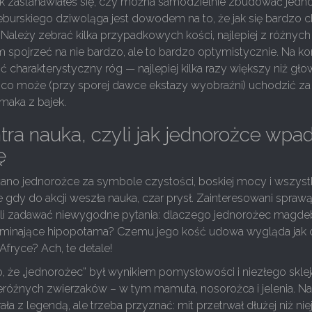
iek zastanawiałeś się, czy można samodzielnie zbudować jedn
eburskiego dziwoląga jest dowodem na to, że jak się bardzo c
 Należy zebrać kilka przypadkowych kości, najlepiej z różnych
m spojrzeć na nie bardzo, ale to bardzo optymistycznie. Na ko
ć charakterystyczny róg — najlepiej kilka razy większy niż gło
, co może (przy sporej dawce ekstazy wyobraźni) uchodzić za
maka z bajek.
tra nauka, czyli jak jednorożce wpa
ę
żano jednorożce za symbole czystości, boskiej mocy i wszyst
 gdy do akcji weszła nauka, czar prysł. Zainteresowani spraw
zęli zadawać niewygodne pytania: dlaczego jednorożec magde
minające hipopotama? Czemu jego kość udowa wygląda jak 
fryce? Ach, te detale!
 że „jednorożec” był wynikiem pomysłowości i niezłego sklej
różnych zwierzaków – w tym mamuta, nosorożca i jelenia. N
ła z legendą, ale trzeba przyznać: mit przetrwał dłużej niż ni