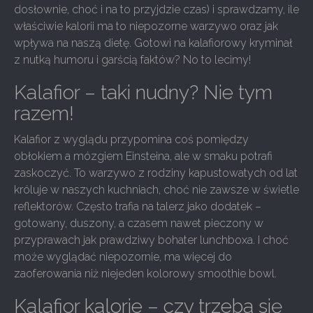
dosłownie, choć i na to przyjdzie czas) i sprawdzamy, ile
właściwie kalorii ma to niepozorne warzywo oraz jak
wpływa na naszą dietę. Gotowi na kalafiorowy kryminał
z nutką humoru i garścią faktów? No to lecimy!
Kalafior – taki nudny? Nie tym
razem!
Kalafior z wyglądu przypomina coś pomiędzy
obłokiem a mózgiem Einsteina, ale w smaku potrafi
zaskoczyć. To warzywo z rodziny kapustowatych od lat
króluje w naszych kuchniach, choć nie zawsze w świetle
reflektorów. Często trafia na talerz jako dodatek –
gotowany, duszony, a czasem nawet pieczony w
przyprawach jak prawdziwy bohater lunchboxa. I choć
może wyglądać niepozornie, ma więcej do
zaoferowania niż niejeden kolorowy smoothie bowl.
Kalafior kalorie – czy trzeba się