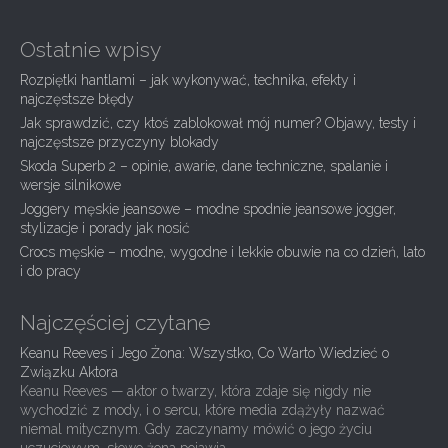
t
n
Ostatnie wpisy
a
Rozpiętki hantlami – jak wykonywać, technika, efekty i
v
najczęstsze błędy
i
Jak sprawdzić, czy ktoś zablokował mój numer? Objawy, testy i
g
najczęstsze przyczyny blokady
Skoda Superb 2 – opinie, awarie, dane techniczne, spalanie i
a
wersje silnikowe
t
Joggery męskie jeansowe – modne spodnie jeansowe jogger,
i
stylizacje i porady jak nosić
Crocs męskie – modne, wygodne i lekkie obuwie na co dzień, lato
o
i do pracy
n
Najczęściej czytane
Keanu Reeves i Jego Żona: Wszystko, Co Warto Wiedzieć o
Związku Aktora
Keanu Reeves — aktor o twarzy, która zdaje się nigdy nie
wychodzić z mody, i o sercu, które media zdążyły nazwać
niemal mitycznym. Gdy zaczynamy mówić o jego życiu