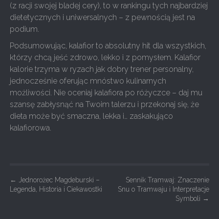
(z racji swojej bladej cery), to w rankingu tych najbardziej
dietetycznych i uniwersalnych – z pewnością jest na
podium.
Podsumowując, kalafior to absolutny hit dla wszystkich,
którzy chcą jeść zdrowo, lekko i z pomysłem. Kalafior
kalorie trzyma w ryzach jak dobry trener personalny,
jednocześnie oferując mnóstwo kulinarnych
możliwości. Nie oceniaj kalafiora po różyczce – daj mu
szansę zabłysnąć na Twoim talerzu i przekonaj się, że
dieta może być smaczna, lekka i… zaskakująco
kalafiorowa.
P
←
Jednorożec Magdeburski –
Sennik Tramwaj: Znaczenie
Legenda, Historia i Ciekawostki
Snu o Tramwaju i Interpretacje
o
Symboli
→
s