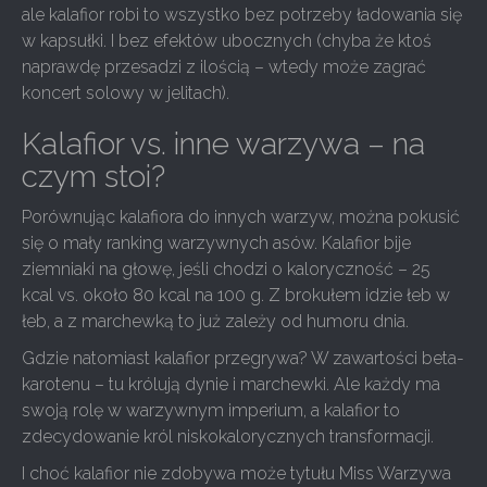
ale kalafior robi to wszystko bez potrzeby ładowania się
w kapsułki. I bez efektów ubocznych (chyba że ktoś
naprawdę przesadzi z ilością – wtedy może zagrać
koncert solowy w jelitach).
Kalafior vs. inne warzywa – na
czym stoi?
Porównując kalafiora do innych warzyw, można pokusić
się o mały ranking warzywnych asów. Kalafior bije
ziemniaki na głowę, jeśli chodzi o kaloryczność – 25
kcal vs. około 80 kcal na 100 g. Z brokułem idzie łeb w
łeb, a z marchewką to już zależy od humoru dnia.
Gdzie natomiast kalafior przegrywa? W zawartości beta-
karotenu – tu królują dynie i marchewki. Ale każdy ma
swoją rolę w warzywnym imperium, a kalafior to
zdecydowanie król niskokalorycznych transformacji.
I choć kalafior nie zdobywa może tytułu Miss Warzywa