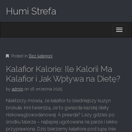
Humi Strefa
M
S
K
A
I
I
P
T
N
O
Posted in
Bez kategorii
M
C
O
E
Kalafior Kalorie: Ile Kalorii Ma
N
N
T
Kalafior i Jak Wpływa na Dietę?
E
U
N
by
admin
on
16 września 2025
T
Niektórzy mówią, że kalafior to biedniejszy kuzyn
brokuła. Inni twierdzą, że to gwiazda każdej diety
niskowęglowodanowej. A prawda? Leży gdzieś po
środku talerza – najlepiej ugotowana na parze i lekko
przyprawiona. Dziś bierzemy kalafiora pod lupę (nie