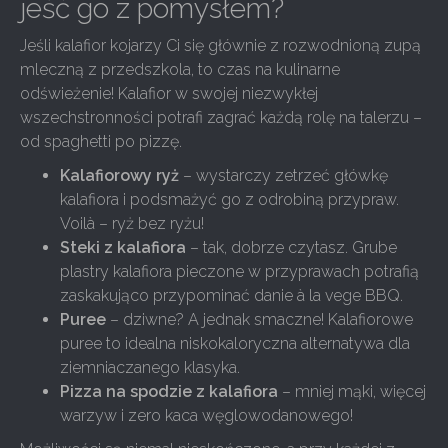
jeść go z pomysłem?
Jeśli kalafior kojarzy Ci się głównie z rozwodnioną zupą
mleczną z przedszkola, to czas na kulinarne
odświeżenie! Kalafior w swojej niezwykłej
wszechstronności potrafi zagrać każdą rolę na talerzu –
od spaghetti po pizzę.
Kalafiorowy ryż
– wystarczy zetrzeć główkę
kalafiora i podsmażyć go z odrobiną przypraw.
Voilà – ryż bez ryżu!
Steki z kalafiora
– tak, dobrze czytasz. Grube
plastry kalafiora pieczone w przyprawach potrafią
zaskakująco przypominać danie à la vege BBQ.
Puree
– dziwne? A jednak smaczne! Kalafiorowe
puree to idealna niskokaloryczna alternatywa dla
ziemniaczanego klasyka.
Pizza na spodzie z kalafiora
– mniej mąki, więcej
warzyw i zero kaca węglowodanowego!