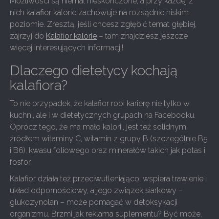
Możliwości są niemal nieskończone, a przy każdej z
nich kalafior kalorie zachowuje na rozsądnie niskim
poziomie. Zresztą, jeśli chcesz zgłębić temat głębiej,
zajrzyj do
Kalafior kalorie
– tam znajdziesz jeszcze
więcej interesujących informacji!
Dlaczego dietetycy kochają
kalafiora?
To nie przypadek, że kalafior robi karierę nie tylko w
kuchni, ale i w dietetycznych grupach na Facebooku.
Oprócz tego, że ma mało kalorii, jest też solidnym
źródłem witaminy C, witamin z grupy B (szczególnie B5
i B6), kwasu foliowego oraz minerałów takich jak potas i
fosfor.
Kalafior działa też przeciwutleniająco, wspiera trawienie i
układ odpornościowy, a jego związek siarkowy –
glukozynolan – może pomagać w detoksykacji
organizmu. Brzmi jak reklama suplementu? Być może,