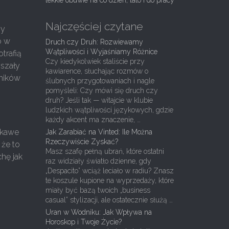
lekkie obuwie na co dzień, lato i do pracy
Najczęściej czytane
ny
o w
Druch czy Druh: Rozwiewamy
Wątpliwości i Wyjaśniamy Różnice
trafią
Czy kiedykolwiek staliście przy
yszały
kawiarence, słuchając rozmów o
dników
ślubnych przygotowaniach i nagle
pomyśleli: Czy mówi się druch czy
druh? Jeśli tak — witajcie w klubie
ludzkich wątpliwości językowych, gdzie
każdy akcent ma znaczenie, …
dkawe
Jak Zarabiać na Vinted: Ile Można
Rzeczywiście Zyskać?
 że to
Masz szafę pełną ubrań, które ostatni
chę jak
raz widziały światło dzienne, gdy
„Despacito” wciąż leciało w radiu? Znasz
te koszule kupione na wyprzedaży, które
miały być bazą twoich „business
casual” stylizacji, ale ostatecznie służą …
Uran w Wodniku: Jak Wpływa na
Horoskop i Twoje Życie?