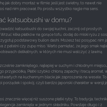
hę jak dobry montaż w filmie: jeśli jest świetny, to nawet nie
toś nad nim pracował. Po prostu wszystko nagle ma sens.
ać katsuobushi w domu?
owadzić katsuobushi do swojej kuchni, zacznij od prostych
Wrzuć kilka płatków na gorące tofu, dodaj do miski ryżu z s
zygotuj podstawowy bulion dashi. Możesz też posypać nim ja
 z patelni czy zupę miso. Warto pamiętać, że jego smak najle
trawach delikatnych, w których nie musi walczyć z lawiną
zczelnie zamkniętego, najlepiej w suchym i chłodnym miejscu
ego przyjaciółką. Płatki szybko chłoną zapachy i tracą aromat, 
h otwartych na kuchennym blacie jak zaproszenia na wesele. To
bi porządek i spokój, czyli bardzo japoński charakter w wersji ja
ś znacznie więcej niż suszone płatki ryby. To tradycja, technik
 elegancja zamknięta w jednym składniku. Powstaje długo i z