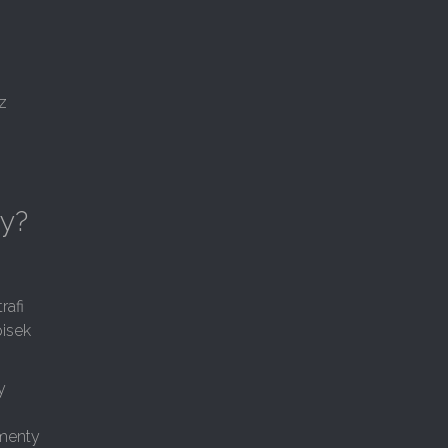
 z
wy?
rafi
pisek
y
ementy