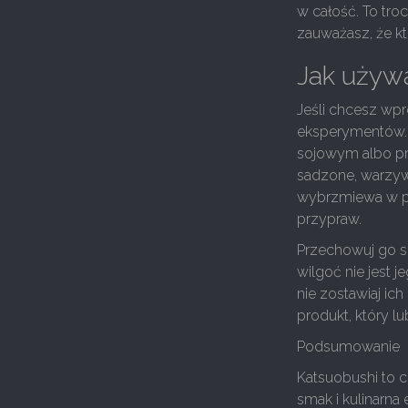
w całość. To troc
zauważasz, że k
Jak używ
Jeśli chcesz wpr
eksperymentów. 
sojowym albo pr
sadzone, warzywa
wybrzmiewa w po
przypraw.
Przechowuj go s
wilgoć nie jest j
nie zostawiaj ic
produkt, który lu
Podsumowanie
Katsuobushi to co
smak i kulinarna