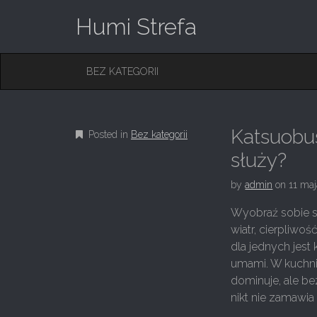
Humi Strefa
M
S
BEZ KATEGORII
K
A
I
I
P
T
N
O
Katsuobus
Posted in
Bez kategorii
M
C
O
służy?
E
N
N
T
by
admin
on
11 ma
E
U
N
Wyobraź sobie sk
T
wiatr, cierpliwoś
dla jednych jest
umami. W kuchni 
dominuje, ale be
nikt nie zamawia