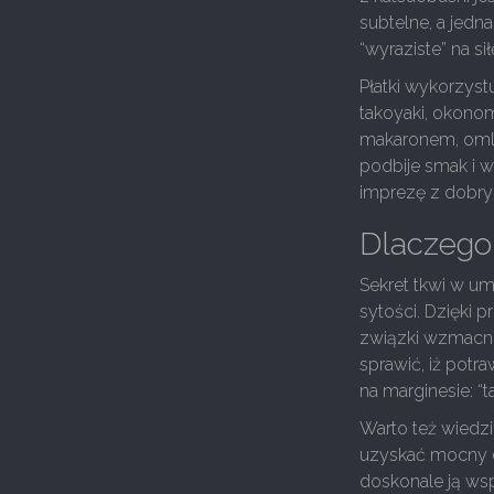
subtelne, a jedna
“wyraziste” na sił
Płatki wykorzyst
takoyaki, okonomi
makaronem, omle
podbije smak i 
imprezę z dobry
Dlaczego 
Sekret tkwi w um
sytości. Dzięki 
związki wzmacnia
sprawić, iż potr
na marginesie: “t
Warto też wiedzi
uzyskać mocny ef
doskonale ją wsp