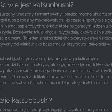
ściwie jest katsuobushi?
suszony, wędzony, fermentowany i bardzo mocno utwardzo
czyli ryba z rodziny makrelowatych. Najczęściej spotyka się g
ich, niemal papierowych wiórków, które na gorącym jedzeniu po
życie. Dosłownie: falują, drgają i wyglądają, jakby właśnie usł
 z oceanu. To jeden z najbardziej charakterystycznych skła
 używany od wieków jako baza smaku, przyprawa i dekoracja w
uobushi jest czymś pomiędzy przyprawą a kulinarnym
e chodzi tylko o smak ryby, ale o głębokie, dymne, lekko sło
 potrafią zrobić z prostego dania małą ucztę. Jeśli ktoś myśli,
wiórki”, to można delikatnie powiedzieć: tak, ale też nie. To tro
żem z dodatkami”. Technicznie nie błąd, ale jednak temat ma
h.
aje katsuobushi?
 katsuobushi jest długi, wymagający i wcale nie przypomina