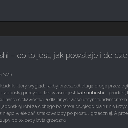
hi – co to jest, jak powstaje i do cz
ja 2026
ładnik, który wygląda jakby przeszedł długą drogę przez ogi
ć i japońską precyzję. Taki właśnie jest
katsuobushi
– produkt, 
 kulinarną ciekawostką, a dla innych absolutnym fundamentem
japońskiej robi za cichego bohatera drugiego planu: nie krzycz
z niego wiele dań smakowałoby po prostu… grzeczniej. A prze
 zupy po to, żeby była grzeczna.