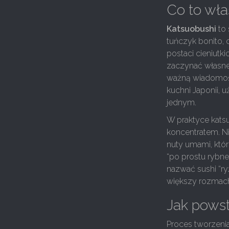
Co to wła
Katsuobushi
to 
tuńczyk bonito, 
postaci cieniutk
zaczynać własne 
ważną wiadomość
kuchni Japonii,
jednym.
W praktyce kats
koncentratem. Ni
nuty umami, które
“po prostu rybne 
nazwać sushi “ry
większy rozmac
Jak powst
Proces tworzenia