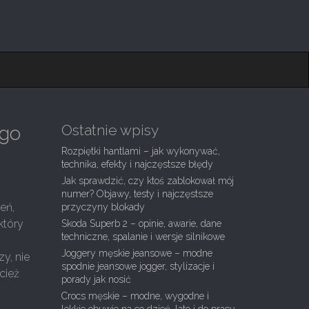
Ostatnie wpisy
ego
Rozpiętki hantlami – jak wykonywać,
technika, efekty i najczęstsze błędy
Jak sprawdzić, czy ktoś zablokował mój
numer? Objawy, testy i najczęstsze
eń,
przyczyny blokady
który
Skoda Superb 2 – opinie, awarie, dane
techniczne, spalanie i wersje silnikowe
Joggery męskie jeansowe – modne
y, nie
spodnie jeansowe jogger, stylizacje i
cież
porady jak nosić
Crocs męskie – modne, wygodne i