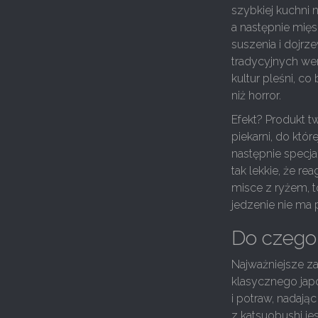
szybkiej kuchni n
a następnie mięs
suszenia i dojrz
tradycyjnych wer
kultur pleśni, co
niż horror.
Efekt? Produkt t
piekarni, do któ
następnie specjal
tak lekkie, że r
misce z ryżem, t
jedzenie nie ma
Do czego 
Najważniejsze z
klasycznego jap
i potraw, nadając
z katsuobushi jes