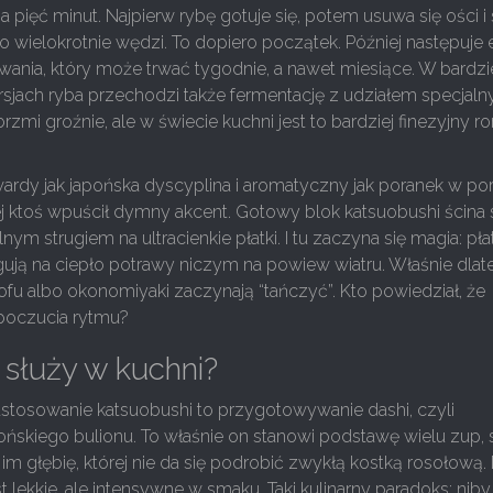
a pięć minut. Najpierw rybę gotuje się, potem usuwa się ości i 
o wielokrotnie wędzi. To dopiero początek. Później następuje 
ewania, który może trwać tygodnie, a nawet miesiące. W bardzi
sjach ryba przechodzi także fermentację z udziałem specjaln
 brzmi groźnie, ale w świecie kuchni jest to bardziej finezyjny 
wardy jak japońska dyscyplina i aromatyczny jak poranek w po
rej ktoś wpuścił dymny akcent. Gotowy blok katsuobushi ścina 
nym strugiem na ultracienkie płatki. I tu zaczyna się magia: pła
eagują na ciepło potrawy niczym na powiew wiatru. Właśnie dla
ofu albo okonomiyaki zaczynają “tańczyć”. Kto powiedział, że
 poczucia rytmu?
służy w kuchni?
astosowanie katsuobushi to przygotowywanie dashi, czyli
ońskiego bulionu. To właśnie on stanowi podstawę wielu zup,
 im głębię, której nie da się podrobić zwykłą kostką rosołową.
t lekkie, ale intensywne w smaku. Taki kulinarny paradoks: niby