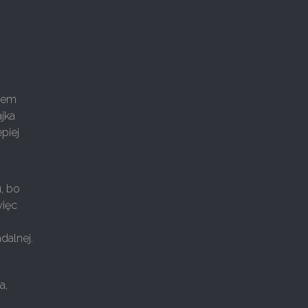
osem
jka
piej
, bo
więc
dalnej.
a,