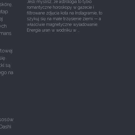
Jeśli myślisz, że astrologia to tylko
skórę,
romantyczne horoskopy w gazecie i
etap
filtrowane zdjęcia kota na Instagramie, to
ej
szykuj się na małe trzęsienie ziemi — a
właściwie magnetyczne wyładowanie.
ych
Energia uran w wodniku w …
romans
rtowej
się
tki są
tego na
 sosów
 Dashi