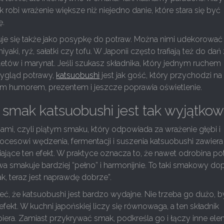
k robi wrażenie większe niż niejedno danie, które stara się być
ę.
uje się także jako posypkę do potraw. Można nimi udekorować
yaki, ryż, sałatki czy tofu. W Japonii często trafiają też do dań
tów i marynat. Jeśli szukasz składnika, który jednym ruchem
wygląd potrawy,
katsuobushi
jest jak gość, który przychodzi na
m humorem, prezentem i jeszcze poprawia oświetlenie.
smak katsuobushi jest tak wyjątko
ami, czyli piątym smaku, który odpowiada za wrażenie głębi i
procesowi wędzenia, fermentacji i suszenia katsuobushi zawiera
jące ten efekt. W praktyce oznacza to, że nawet odrobina pot
awa smakuje bardziej “pełno” i harmonijnie. To taki smakowy do
ak, teraz jest naprawdę dobrze”.
eć, że katsuobushi jest bardzo wydajne. Nie trzeba go dużo, b
ekt. W kuchni japońskiej liczy się równowaga, a ten składnik
iera. Zamiast przykrywać smak, podkreśla go i łączy inne el