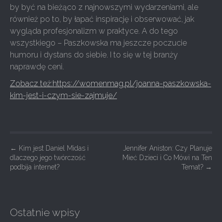
by być na bieżąco z najnowszymi wydarzeniami, ale
również po to, by łapać inspirację i obserwować, jak
wygląda profesjonalizm w praktyce. A do tego
wszystkiego – Paszkowska ma jeszcze poczucie
humoru i dystans do siebie. I to się w tej branży
naprawdę ceni.
Zobacz też:https://womenmag.pl/joanna-paszkowska-
kim-jest-i-czym-sie-zajmuje/
P
←
Kim jest Daniel Midas i
Jennifer Aniston: Czy Planuje
dlaczego jego twórczość
Mieć Dzieci i Co Mówi na Ten
o
podbija internet?
Temat?
→
s
t
n
Ostatnie wpisy
a