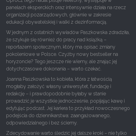
Oprócz tego nadal pisuje felietony, występuje w
panelach eksperckich oraz intensywnie działa na rzecz
organizacji pozarządowych, głównie w zakresie
edukacji obywatelskiej i walki z dezinformacją.
W jednym z ostatnich wywiadów Paszkowska zdradziła,
że szykuje się również do pracy nad książką –
reportażem społecznym, który ma opisać zmiany
pokoleniowe w Polsce. Czyżby nowy bestseller na
horyzoncie? Tego jeszcze nie wiemy, ale znając jej
dotychczasowe dokonania – warto czekać.
Joanna Paszkowska to kobieta, która z łatwością
mogłaby założyć własny uniwersytet, fundację i
redakcję – i prawdopodobnie byłaby w stanie
prowadzić je wszystkie jednocześnie, popijając kawę i
edytując podcast. Jej kariera to przykład nowoczesnego
podejścia do dziennikarstwa: zaangażowanego,
odpowiedzialnego i bez ściemy.
Zdecydowanie warto śledzić jej dalsze kroki – nie tylko