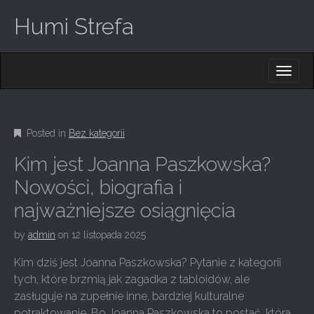
Humi Strefa
M
S
K
A
I
I
P
T
N
O
Posted in
Bez kategorii
M
C
O
E
Kim jest Joanna Paszkowska?
N
N
T
Nowości, biografia i
E
U
najważniejsze osiągnięcia
N
T
by
admin
on
12 listopada 2025
Kim dziś jest Joanna Paszkowska? Pytanie z kategorii
tych, które brzmią jak zagadka z tabloidów, ale
zasługuje na zupełnie inne, bardziej kulturalne
potraktowanie. Bo Joanna Paszkowska to postać, która