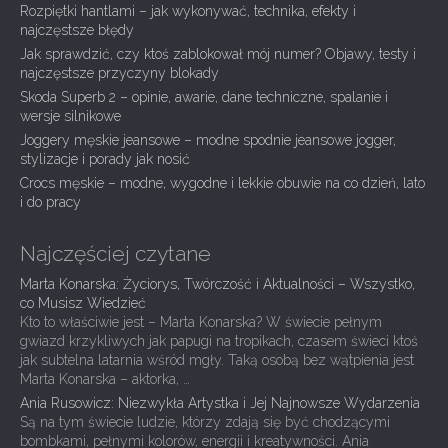
Rozpiętki hantlami – jak wykonywać, technika, efekty i
v
najczęstsze błędy
i
Jak sprawdzić, czy ktoś zablokował mój numer? Objawy, testy i
g
najczęstsze przyczyny blokady
Skoda Superb 2 – opinie, awarie, dane techniczne, spalanie i
a
wersje silnikowe
t
Joggery męskie jeansowe – modne spodnie jeansowe jogger,
i
stylizacje i porady jak nosić
Crocs męskie – modne, wygodne i lekkie obuwie na co dzień, lato
o
i do pracy
n
Najczęściej czytane
Marta Konarska: Życiorys, Twórczość i Aktualności – Wszystko,
co Musisz Wiedzieć
Kto to właściwie jest – Marta Konarska? W świecie pełnym
gwiazd krzykliwych jak papugi na tropikach, czasem świeci ktoś
jak subtelna latarnia wśród mgły. Taką osobą bez wątpienia jest
Marta Konarska – aktorka, …
Ania Rusowicz: Niezwykła Artystka i Jej Najnowsze Wydarzenia
Są na tym świecie ludzie, którzy zdają się być chodzącymi
bombkami, pełnymi kolorów, energii i kreatywności. Ania