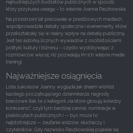
najnudniejszych budżetów publicznych w sposób,
który przykuwa uwagę – to właśnie Joanna Paszkowska.
Na przestrzeni lat pracowała w prestiżowych mediach,
współprowadziła debaty społeczne i evenementy, które
przekształcały się w realny wpływ na debatę publiczną.
Jest też autorką licznych wywiadów z osobistościami
polityki, kultury i biznesu – często wydobywając z
rozmówców więcej, niż pozwalają im ich własne media
treningi.
Najważniejsze osiągnięcia
Lista sukcesów Joanny wygląda jak dream wishlist
każdego początkującego dziennikarza: nagrody
branżowe (tak, te z kategorii „na które głosują koledzy
konkurenci”, czyli tym bardziej cenne), nominacje w
plebiscytach publicznych i — być może to
najistotniejsze — zaufanie widzów, słuchaczy i
czytelników. Gdy nazwisko Paszkowskiej pojawia się