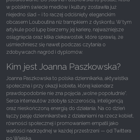
w polskim świecie mediów i kultury zostawiła już
niejedno ślad – i to raczej odciśnięty eleganckim
obcasem Louboutina niż trampkiem z dyskontu. W tym
artykule pod lupę bierzemy jej karierę, najważniejsze
osiągnięcia oraz kilka ciekawostek, które sprawią, że
uśmiechniesz się nawet podczas czytania o
zdobywcach nagród i dyplomów.
Kim jest Joanna Paszkowska?
Joanna Paszkowska to polska dziennikarka, aktywistka
społeczna i przy okazji kobieta, której kalendarz
prawdopodobnie nie zna pojęcia „wolne popołudnie”.
Serca internautów zdobyła szczerością, inteligencją
oraz nieskończoną energią do działania. Na co dzień
łączy pasję dziennikarstwa z działaniami na rzecz kobiet,
równości społecznej i promowaniem empatii jako
wartości nadrzędnej w każdej przestrzeni — od Twittera
po Wiejską.