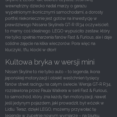
wewnętrzny dziecko nadal marzy o garażu
wypełnionym ikonicznymi samochodami, a dorosły
portfel niekoniecznie jest gotów na inwestycję w
prawdziwego Nissana Skyline’a GT-R (R34 oczywiście!),
to mamy coś idealnego. LEGO wypuściło zestaw, który
nie tylko spełnia marzenia fanów Fast & Furious, ale i daje
solidne zajęcie na kilka wieczorów. Pora więc na
kluczyki… tfu, klocki w dłoń!
Kultowa bryka w wersji mini
Nissan Skyline to nie tylko auto – to legenda, ikona
japońskiej motoryzacji i obiekt westchnień tysięcy
fanów street racingu na całym świecie. Wersja GT-R R34,
rozsławiona przez Paula Walkera w serii Fast & Furious,
to samochód, który zna każdy fan motoryzacji, nawet
jeśli jedynym pojazdem, jaki prowadził, był wózek w
Lidlu. Teraz, dzięki LEGO, możemy przywołać tę
legendę w zupełnie nowym wymiarze – na biurku,