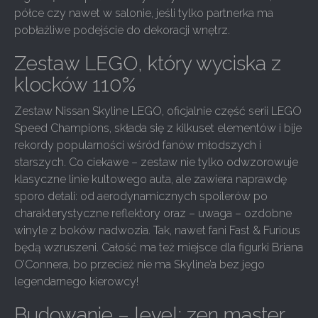
półce czy nawet w salonie, jeśli tylko partnerka ma
pobłażliwe podejście do dekoracji wnętrz.
Zestaw LEGO, który wyciska z
klocków 110%
Zestaw Nissan Skyline LEGO, oficjalnie część serii LEGO
Speed Champions, składa się z kilkuset elementów i bije
rekordy popularności wśród fanów młodszych i
starszych. Co ciekawe – zestaw nie tylko odwzorowuje
klasyczne linie kultowego auta, ale zawiera naprawdę
sporo detali: od aerodynamicznych spoilerów po
charakterystyczne reflektory oraz – uwaga – ozdobne
winyle z boków nadwozia. Tak, nawet fani Fast & Furious
będą wzruszeni. Całość ma też miejsce dla figurki Briana
O’Connera, bo przecież nie ma Skyline’a bez jego
legendarnego kierowcy!
Budowanie – level: zen master