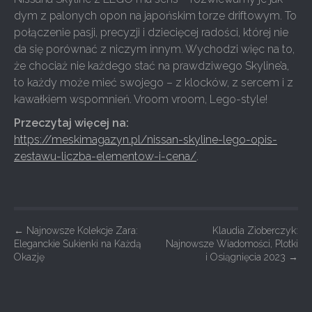
dym z palonych opon na japońskim torze driftowym. To
połączenie pasji, precyzji i dziecięcej radości, której nie
da się porównać z niczym innym. Wychodzi więc na to,
że chociaż nie każdego stać na prawdziwego Skyline’a,
to każdy może mieć swojego – z klocków, z sercem i z
kawałkiem wspomnień. Vroom vroom, Lego-style!
Przeczytaj więcej na:
https://meskimagazyn.pl/nissan-skyline-lego-opis-
zestawu-liczba-elementow-i-cena/
.
P
←
Najnowsze Kolekcje Zara:
Klaudia Zioberczyk:
Eleganckie Sukienki na Każdą
Najnowsze Wiadomości, Plotki
o
Okazję
i Osiągnięcia 2023
→
s
t
n