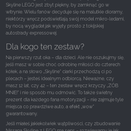
Skyline LEGO jest zbyt piękny, by zamknąć go w
witrynie. Wielu fanów decyduje się na malutkie dioramy,
niektórzy wręcz podświetlają swój model mikro-ledami,
by nocą wyglądał jak wyjęty prosto z tokijskiej
autostrady expressowej.
Dla kogo ten zestaw?
Na pierwszy rzut oka – dla dzieci. Ale nie oszukujmy się,
jeśli masz w sobie choć odrobinę miłości do czterech
kółek, a na słowo „Skyline” ciarki przechodzą ci po
plecach – jesteś idealnym odbiorcą. Nieważne, czy
masz 12 lat, czy 42 – ten zestaw wręcz krzyczy „ZÓB
MNIE!” i nie sposób mu odmówić. To także świetny
prezent dla każdego fana motoryzacji – nie zajmuje tyle
miejsca co prawdziwe auto, a efekt „wow”
gwarantowany.
Jeśli miałeś jakiekolwiek wątpliwości, czy zbudowanie
Nissana Skyline z LEGO ma sens – rozwiewamy je jak