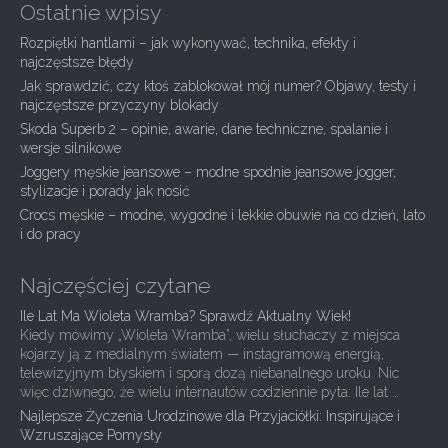
Ostatnie wpisy
a
Rozpiętki hantlami – jak wykonywać, technika, efekty i
v
najczęstsze błędy
i
Jak sprawdzić, czy ktoś zablokował mój numer? Objawy, testy i
g
najczęstsze przyczyny blokady
Skoda Superb 2 – opinie, awarie, dane techniczne, spalanie i
a
wersje silnikowe
t
Joggery męskie jeansowe – modne spodnie jeansowe jogger,
i
stylizacje i porady jak nosić
Crocs męskie – modne, wygodne i lekkie obuwie na co dzień, lato
o
i do pracy
n
Najczęściej czytane
Ile Lat Ma Wioleta Wramba? Sprawdź Aktualny Wiek!
Kiedy mówimy „Wioleta Wramba”, wielu słuchaczy z miejsca
kojarzy ją z medialnym światem — instagramową energią,
telewizyjnym błyskiem i sporą dozą niebanalnego uroku. Nic
więc dziwnego, że wielu internautów codziennie pyta: Ile lat …
Najlepsze Życzenia Urodzinowe dla Przyjaciółki: Inspirujące i
Wzruszające Pomysły