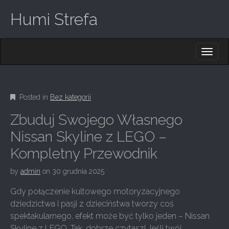
Humi Strefa
M
S
K
A
I
I
P
T
N
O
Posted in
Bez kategorii
M
C
O
E
Zbuduj Swojego Własnego
N
N
T
Nissan Skyline z LEGO –
E
U
Kompletny Przewodnik
N
T
by
admin
on
30 grudnia 2025
Gdy połączenie kultowego motoryzacyjnego
dziedzictwa i pasji z dzieciństwa tworzy coś
spektakularnego, efekt może być tylko jeden – Nissan
Skyline z LEGO. Tak, dobrze czytasz! Jeśli twój