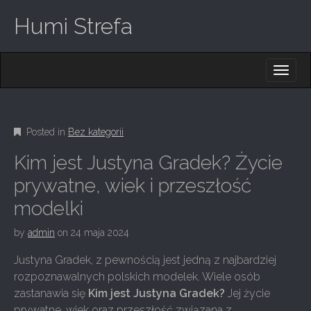
Humi Strefa
M
S
K
A
I
I
P
T
N
O
Posted in
Bez kategorii
M
C
O
E
Kim jest Justyna Gradek? Życie
N
N
T
prywatne, wiek i przeszłość
E
U
modelki
N
T
by
admin
on
24 maja 2024
Justyna Gradek, z pewnością jest jedną z najbardziej
rozpoznawalnych polskich modelek. Wiele osób
zastanawia się
Kim jest Justyna Gradek?
Jej życie
prywatne, wiek oraz przeszłość związana z