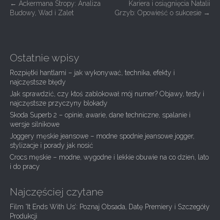
P
←
Ackermana Stropy: Analiza
Kariera i osiągnięcia Natalii
Budowy, Wad i Zalet
Grzyb: Opowieść o sukcesie
→
o
s
t
Ostatnie wpisy
n
a
Rozpiętki hantlami – jak wykonywać, technika, efekty i
najczęstsze błędy
v
Jak sprawdzić, czy ktoś zablokował mój numer? Objawy, testy i
i
najczęstsze przyczyny blokady
g
Skoda Superb 2 – opinie, awarie, dane techniczne, spalanie i
wersje silnikowe
a
Joggery męskie jeansowe – modne spodnie jeansowe jogger,
t
stylizacje i porady jak nosić
i
Crocs męskie – modne, wygodne i lekkie obuwie na co dzień, lato
i do pracy
o
n
Najczęściej czytane
Film 'It Ends With Us’: Poznaj Obsada, Datę Premiery i Szczegóły
Produkcji