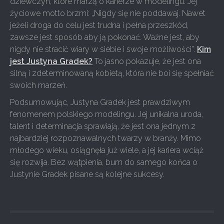
dziewczyn, które marzą o karierze w modelingu. Jej
życiowe motto brzmi: „Nigdy się nie poddawaj. Nawet
jeżeli droga do celu jest trudna i pełna przeszkód,
zawsze jest sposób aby ją pokonać. Ważne jest, aby
nigdy nie stracić wiary w siebie i swoje możliwości”.
Kim
jest Justyna Gradek?
To jasno pokazuje, że jest ona
silną i zdeterminowaną kobietą, która nie boi się spełniać
swoich marzeń.
Podsumowując, Justyna Gradek jest prawdziwym
fenomenem polskiego modelingu. Jej unikalna uroda,
talent i determinacja sprawiają, że jest ona jednym z
najbardziej rozpoznawalnych twarzy w branży. Mimo
młodego wieku, osiągnęła już wiele, a jej kariera wciąż
się rozwija. Bez wątpienia, bum do samego końca o
Justynie Gradek pisane są kolejne sukcesy.