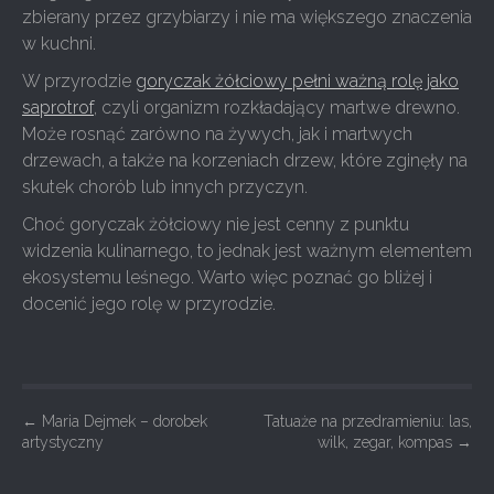
zbierany przez grzybiarzy i nie ma większego znaczenia
w kuchni.
W przyrodzie
goryczak żółciowy pełni ważną rolę jako
saprotrof
, czyli organizm rozkładający martwe drewno.
Może rosnąć zarówno na żywych, jak i martwych
drzewach, a także na korzeniach drzew, które zginęły na
skutek chorób lub innych przyczyn.
Choć goryczak żółciowy nie jest cenny z punktu
widzenia kulinarnego, to jednak jest ważnym elementem
ekosystemu leśnego. Warto więc poznać go bliżej i
docenić jego rolę w przyrodzie.
P
←
Maria Dejmek – dorobek
Tatuaże na przedramieniu: las,
artystyczny
wilk, zegar, kompas
→
o
s