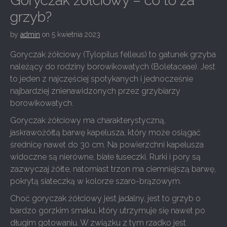
Goryczak żółciowy – co to za
grzyb?
by
admin
on
5 kwietnia 2023
Goryczak żółciowy (Tylopilus felleus) to gatunek grzyba
należący do rodziny borowikowatych (Boletaceae). Jest
to jeden z najczęściej spotykanych i jednocześnie
najbardziej znienawidzonych przez grzybiarzy
borowikowatych.
Goryczak żółciowy ma charakterystyczną,
jaskrawożółtą barwę kapelusza, który może osiągać
średnicę nawet do 30 cm. Na powierzchni kapelusza
widoczne są nierówne, białe łuseczki. Rurki i pory są
zazwyczaj żółte, natomiast trzon ma ciemniejszą barwę,
pokrytą siateczką w kolorze szaro-brązowym.
Choć goryczak żółciowy jest jadalny, jest to grzyb o
bardzo gorzkim smaku, który utrzymuje się nawet po
długim gotowaniu. W związku z tym rzadko jest