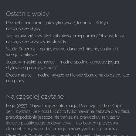
t
Ostatnie wpisy
n
a
Rozpiętki hantlami – jak wykonywać, technika, efekty i
najczęstsze błędy
v
Jak sprawdzić, czy ktoś zablokował mój numer? Objawy, testy i
i
najczęstsze przyczyny blokady
g
Skoda Superb 2 – opinie, awarie, dane techniczne, spalanie i
wersje silnikowe
a
Joggery męskie jeansowe – modne spodnie jeansowe jogger,
t
stylizacje i porady jak nosić
i
Crocs męskie – modne, wygodne i lekkie obuwie na co dzień, lato
i do pracy
o
n
Najczęściej czytane
Lego 32557: Najważniejsze Informacje, Recenzje i Gdzie Kupić
Jeśli sądzisz, że klocki LEGO to tylko niewinna zabawa dla dzieci,
prawdopodobnie jeszcze nie trafiłeś na prawdziwy rarytas w
świecie plastikowego budownictwa – oto bowiem przybywa
element, który wzbudza emocje porównywalne z premierą …