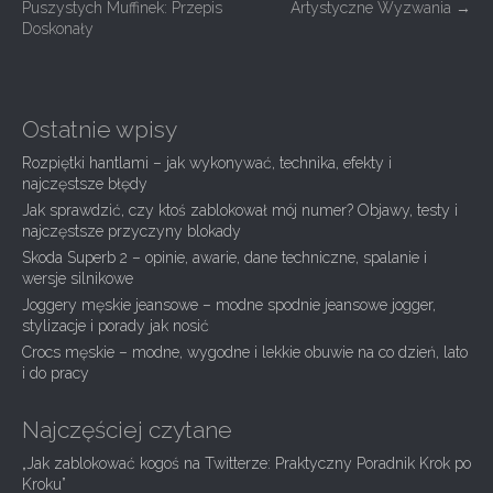
Puszystych Muffinek: Przepis
Artystyczne Wyzwania
→
o
Doskonały
s
t
n
Ostatnie wpisy
a
Rozpiętki hantlami – jak wykonywać, technika, efekty i
v
najczęstsze błędy
i
Jak sprawdzić, czy ktoś zablokował mój numer? Objawy, testy i
g
najczęstsze przyczyny blokady
Skoda Superb 2 – opinie, awarie, dane techniczne, spalanie i
a
wersje silnikowe
t
Joggery męskie jeansowe – modne spodnie jeansowe jogger,
i
stylizacje i porady jak nosić
Crocs męskie – modne, wygodne i lekkie obuwie na co dzień, lato
o
i do pracy
n
Najczęściej czytane
„Jak zablokować kogoś na Twitterze: Praktyczny Poradnik Krok po
Kroku”