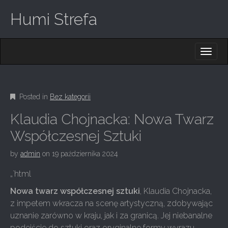
Humi Strefa
M
S
K
A
I
I
P
T
N
O
Posted in
Bez kategorii
M
C
O
E
Klaudia Chojnacka: Nowa Twarz
N
N
T
Współczesnej Sztuki
E
U
N
by
admin
on
19 października 2024
T
„`html
Nowa twarz współczesnej sztuki
, Klaudia Chojnacka,
z impetem wkracza na scenę artystyczną, zdobywając
uznanie zarówno w kraju, jak i za granicą. Jej niebanalne
podejście do sztuki oraz oryginalne formy wyrazu