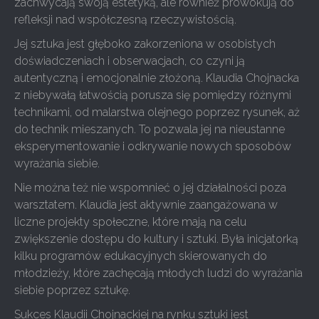
zachwycają swoją estetyką, ale również prowokują do
refleksji nad współczesną rzeczywistością.
Jej sztuka jest głęboko zakorzeniona w osobistych
doświadczeniach i obserwacjach, co czyni ją
autentyczną i emocjonalnie złożoną. Klaudia Chojnacka
z niebywałą łatwością porusza się pomiędzy różnymi
technikami, od malarstwa olejnego poprzez rysunek, aż
do technik mieszanych. To pozwala jej na nieustanne
eksperymentowanie i odkrywanie nowych sposobów
wyrażania siebie.
Nie można też nie wspomnieć o jej działalności poza
warsztatem. Klaudia jest aktywnie zaangażowana w
liczne projekty społeczne, które mają na celu
zwiększenie dostępu do kultury i sztuki. Była inicjatorką
kilku programów edukacyjnych skierowanych do
młodzieży, które zachęcają młodych ludzi do wyrażania
siebie poprzez sztukę.
Sukces Klaudii Chojnackiej na rynku sztuki jest