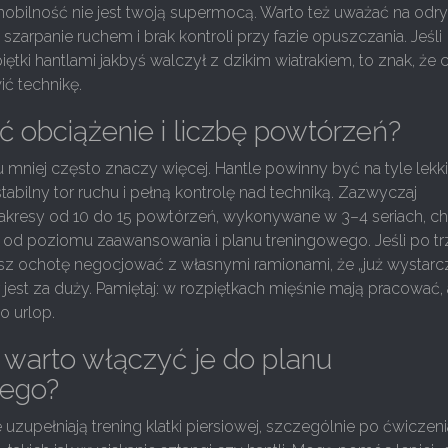
mobilność nie jest twoją supermocą. Warto też uważać na odr
szarpanie ruchem i brak kontroli przy fazie opuszczania. Jeśli
ętki hantlami jakbyś walczył z dzikim wiatrakiem, to znak, że 
ić technikę.
ć obciążenie i liczbę powtórzeń?
mniej często znaczy więcej. Hantle powinny być na tyle lekki
abilny tor ruchu i pełną kontrolę nad techniką. Zazwyczaj
zakresy od 10 do 15 powtórzeń, wykonywane w 3–4 seriach, c
 od poziomu zaawansowania i planu treningowego. Jeśli po t
z ochotę negocjować z własnymi ramionami, że „już wystarcz
r jest za duży. Pamiętaj: w rozpiętkach mięśnie mają pracować, 
o urlop.
warto włączyć je do planu
wego?
 uzupełniają trening klatki piersiowej, szczególnie po ćwiczen