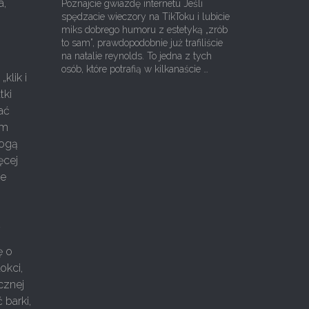
a,
Poznajcie gwiazdę internetu Jeśli
spędzacie wieczory na TikToku i lubicie
miks dobrego humoru z estetyką „zrób
to sam”, prawdopodobnie już trafiliście
na natalie reynolds. To jedna z tych
osób, które potrafią w kilkanaście …
klik i
tki
ać
ym
mogą
ęcej
ie
e
ę o
okci,
cznej
 barki,