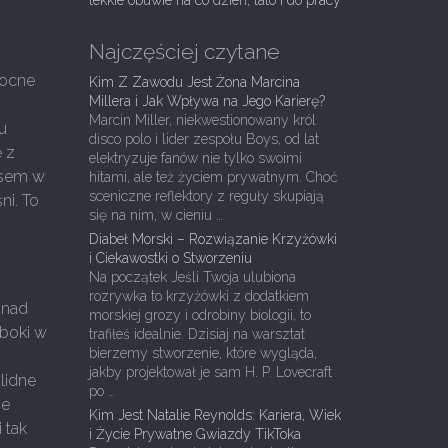
lekkie obuwie na co dzień, lato i do pracy
Najczęściej czytane
mocne
Kim Z Zawodu Jest Żona Marcina
Millera i Jak Wpływa na Jego Karierę?
Marcin Miller, niekwestionowany król
u
disco polo i lider zespołu Boys, od lat
ę z
elektryzuje fanów nie tylko swoimi
zasem w
hitami, ale też życiem prywatnym. Choć
sceniczne reflektory z reguły skupiają
ni. To
się na nim, w cieniu …
Diabeł Morski – Rozwiązanie Krzyżówki
i Ciekawostki o Stworzeniu
Na początek Jeśli Twoja ulubiona
rozrywka to krzyżówki z dodatkiem
 nad
morskiej grozy i odrobiny biologii, to
 boki w
trafiłeś idealnie. Dzisiaj na warsztat
bierzemy stworzenie, które wygląda,
jakby projektował je sam H. P. Lovecraft
lidne
po …
ie
Kim Jest Natalie Reynolds: Kariera, Wiek
 tak
i Życie Prywatne Gwiazdy TikToka