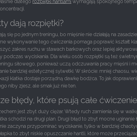
łaśnie dlatego
rozpiętki hantlami
wymagają spokojnego temp
koncentracji.
ty dają rozpiętki?
ają się po jednym treningu, bo mięśnie nie działają na zasadzie „
rne wykonywanie tego ćwiczenia pomaga poprawić kształt kla
ększyć zakres ruchu w stawach barkowych oraz lepiej aktywow
y podczas wyciskania. Dla wielu osób rozpiętki są też świetn
eningu siłowego, ponieważ uczą odczuwania pracy mięśni i 
ie bardziej estetycznej sylwetki. W skrócie: mniej chaosu, wi
 okazji klatka dostaje porządną dawkę bodźca. To jak doprawien
o niby zjesz, ale smak już nie ten.
ze błędy, które psują całe ćwiczeni
echem jest zbyt duży ciężar. Wtedy ruch zamienia się w walk
atka schodzi na drugi plan. Drugi błąd to zbyt mocne uginanie ł
nie zaczyna przypominać wyciskanie, tylko w bardziej chaoty
ułapka to zbyt niskie opuszczanie hantli, które może przeciążać