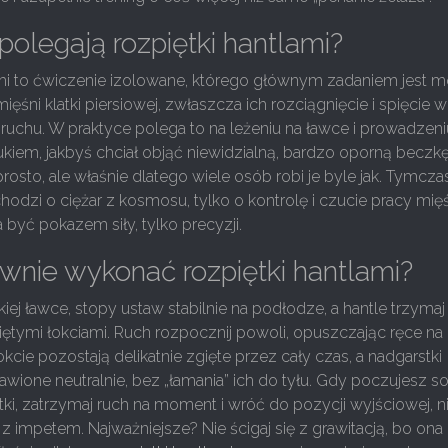
olegają rozpiętki hantlami?
ami to ćwiczenie izolowane, którego głównym zadaniem jest 
ęśni klatki piersiowej, zwłaszcza ich rozciągnięcie i spięcie w
ruchu. W praktyce polega to na leżeniu na ławce i prowadzeni
łukiem, jakbyś chciał objąć niewidzialną, bardzo oporną beczk
osto, ale właśnie dlatego wiele osób robi je byle jak. Tymc
chodzi o ciężar z kosmosu, tylko o kontrolę i czucie pracy mięś
 być pokazem siły, tylko precyzji.
wnie wykonać rozpiętki hantlami?
kiej ławce, stopy ustaw stabilnie na podłodze, a hantle trzymaj
giętymi łokciami. Ruch rozpocznij powoli, opuszczając ręce na
kcie pozostają delikatnie zgięte przez cały czas, a nadgarstki
wione neutralnie, bez „łamania” ich do tyłu. Gdy poczujesz so
atki, zatrzymaj ruch na moment i wróć do pozycji wyjściowej, n
z impetem. Najważniejsze? Nie ścigaj się z grawitacją, bo ona i