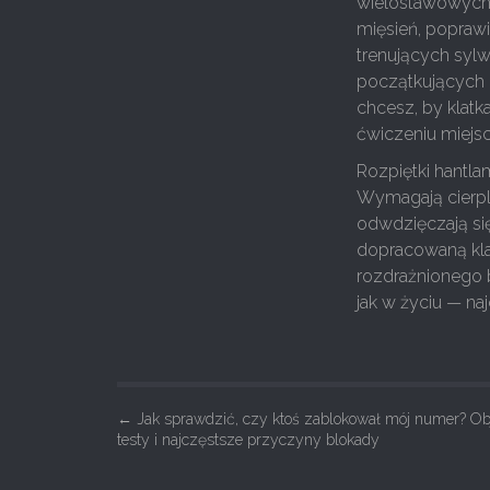
wielostawowych, 
mięsień, popraw
trenujących sylw
początkujących —
chcesz, by klatka
ćwiczeniu miejsc
Rozpiętki hantlam
Wymagają cierpli
odwdzięczają si
dopracowaną kla
rozdrażnionego b
jak w życiu — naj
P
←
Jak sprawdzić, czy ktoś zablokował mój numer? Ob
testy i najczęstsze przyczyny blokady
o
s