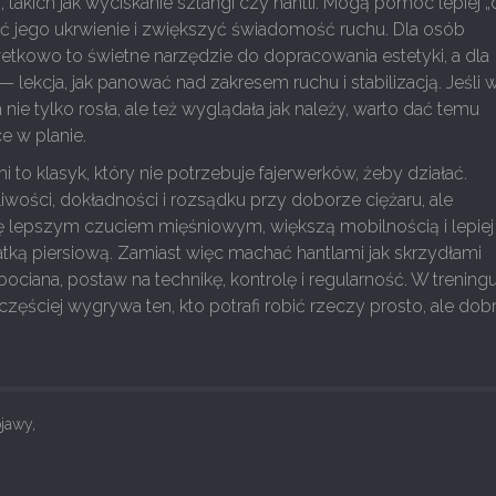
takich jak wyciskanie sztangi czy hantli. Mogą pomóc lepiej „
ić jego ukrwienie i zwiększyć świadomość ruchu. Dla osób
etkowo to świetne narzędzie do dopracowania estetyki, a dla
 lekcja, jak panować nad zakresem ruchu i stabilizacją. Jeśli 
 nie tylko rosła, ale też wyglądała jak należy, warto dać temu
e w planie.
i to klasyk, który nie potrzebuje fajerwerków, żeby działać.
wości, dokładności i rozsądku przy doborze ciężaru, ale
ę lepszym czuciem mięśniowym, większą mobilnością i lepiej
tką piersiową. Zamiast więc machać hantlami jak skrzydłami
ociana, postaw na technikę, kontrolę i regularność. W trening
częściej wygrywa ten, kto potrafi robić rzeczy prosto, ale dob
jawy,