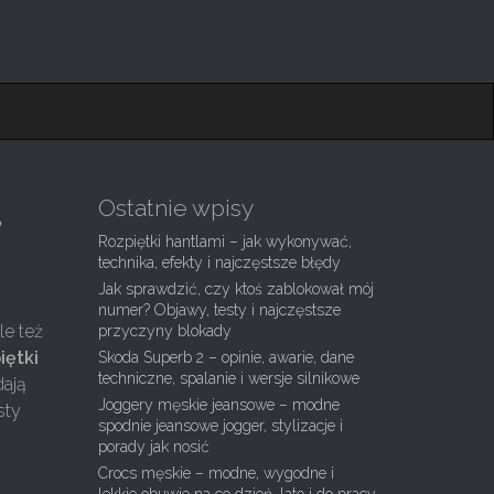
Ostatnie wpisy
,
Rozpiętki hantlami – jak wykonywać,
technika, efekty i najczęstsze błędy
Jak sprawdzić, czy ktoś zablokował mój
numer? Objawy, testy i najczęstsze
le też
przyczyny blokady
iętki
Skoda Superb 2 – opinie, awarie, dane
techniczne, spalanie i wersje silnikowe
dają
Joggery męskie jeansowe – modne
sty
spodnie jeansowe jogger, stylizacje i
porady jak nosić
Crocs męskie – modne, wygodne i