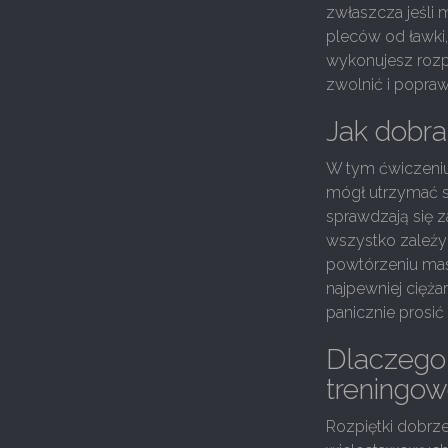
zwłaszcza jeśli 
pleców od ławki, 
wykonujesz rozpi
zwolnić i popraw
Jak dobra
W tym ćwiczeniu 
mógł utrzymać st
sprawdzają się 
wszystko zależy
powtórzeniu mas
najpewniej cięża
panicznie prosić 
Dlaczego 
treningo
Rozpiętki dobrze