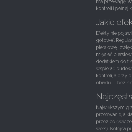
ma przewagę. W
kontroli i pełnej 
Jakie efek
Efekty nie pojawi
gotowe”. Regula
piersiowej, zwi
mięsień piersiow
dodatkiem do tr
wspierać budowan
kontroli, a przy
obiadu — bez nieg
Najczęsts
Największym grz
przetrwanie, a kl
przez co ćwicze
wersji. Kolejna p