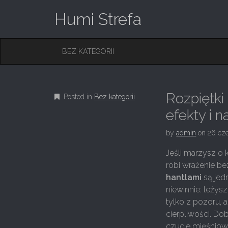
Humi Strefa
M
S
BEZ KATEGORII
K
A
I
I
P
T
N
O
Rozpiętki
Posted in
Bez kategorii
M
C
O
efekty i 
E
N
N
T
by
admin
on
26 cz
E
U
N
Jeśli marzysz o 
T
robi wrażenie be
hantlami
są jed
niewinnie: leżys
tylko z pozoru, a
cierpliwości. Do
czucie mięśniowe