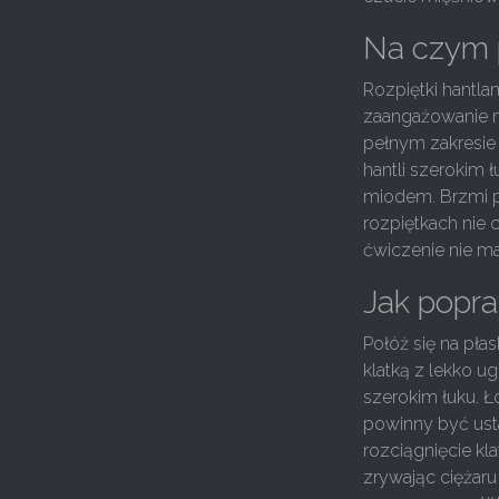
Na czym p
Rozpiętki hantl
zaangażowanie mi
pełnym zakresie 
hantli szerokim 
miodem. Brzmi pr
rozpiętkach nie 
ćwiczenie nie ma
Jak popra
Połóż się na płas
klatką z lekko u
szerokim łuku. Ło
powinny być usta
rozciągnięcie kl
zrywając ciężaru 