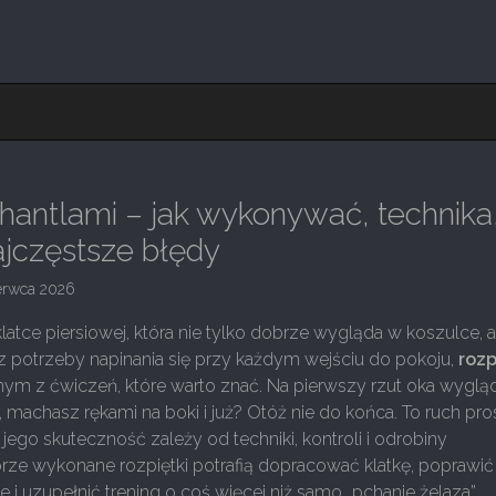
 hantlami – jak wykonywać, technika
najczęstsze błędy
erwca 2026
klatce piersiowej, która nie tylko dobrze wygląda w koszulce, a
z potrzeby napinania się przy każdym wejściu do pokoju,
rozp
nym z ćwiczeń, które warto znać. Na pierwszy rzut oka wyglą
z, machasz rękami na boki i już? Otóż nie do końca. To ruch pro
 jego skuteczność zależy od techniki, kontroli i odrobiny
brze wykonane rozpiętki potrafią dopracować klatkę, poprawić
 i uzupełnić trening o coś więcej niż samo „pchanie żelaza”.