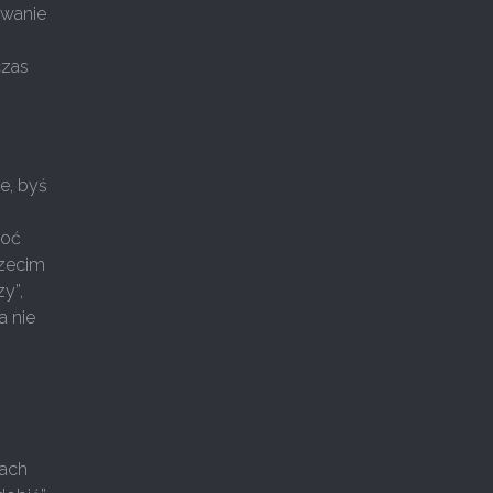
ywanie
czas
e, byś
hoć
rzecim
y”,
a nie
iach