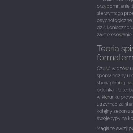
przypomnienie, 
ale wymaga prze
psychologiczne, 
dziś konieczność
zainteresowanie.
Teoria sp
formate
Część widzów uwa
spontaniczny uro
show planują nap
odcinka. Po tej 
w kierunku prowo
utrzymać zainte
kolejny sezon za
swoje typy na ko
Magia telewizji 