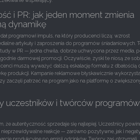
oczekiwanie wspierający.
ść i PR: jak jeden moment zmienia
ną dynamikę
 dał programowi impuls, na który producenci liczą: wzrost
edialne artykuły i zaproszenia do programów śniadaniowych. 
study w PR — jedna chwila, dobrze uchwycona przez media, po
odnie darmowej promocji. Oczywiście, zyski te niosą ze so
cenci muszą wyważyć dalszą eskalację formatu z dbałością 
tykę produkcji. Kampanie reklamowe błyskawicznie wykorzysta
rzy zaczęli patrzeć na program jako na platformę o zwiększo
zy uczestników i twórców programów
, że autentyczność sprzedaje się najlepiej. Uczestnicy powin
 nieprzewidywalne reakcje — zarówno pozytywne, jak i nega
arcie produkcyjne po emisji odcinków. Twórcy zaś otrzymali