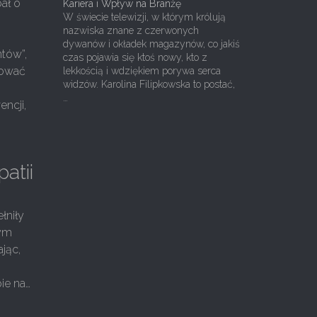
bał o
Kariera i Wpływ na Branżę
W świecie telewizji, w którym królują
nazwiska znane z czerwonych
dywanów i okładek magazynów, co jakiś
ntów”,
czas pojawia się ktoś nowy, kto z
dować
lekkością i wdziękiem porywa serca
widzów. Karolina Filipkowska to postać,
…
encji,
atii
łniły
wym
jąc,
ie na…