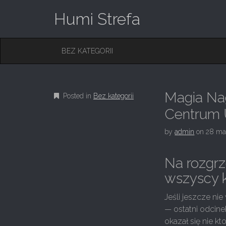
Humi Strefa
M
S
BEZ KATEGORII
K
A
I
I
P
T
N
O
Magia Nag
Posted in
Bez kategorii
M
C
O
Centrum
E
N
N
T
by
admin
on
28 ma
E
U
N
T
Na rozgrz
wszyscy 
Jeśli jeszcze nie
— ostatni odcine
okazał się nie k