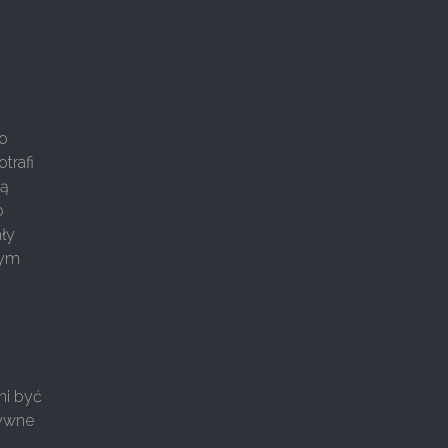
To
trafi
bą
o
ły
nym
ni być
tywne