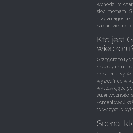
wchodzi na czerw
sieci memami, GI
magia nagości se
najbardziej lubi
Kto jest 
wieczoru
Grzegorz to typ 
szczery i z umi
bohater farsy. W
wyzwań, co w ko
wystawiające go
autentyczności s
komentować każd
to wszystko było
Scena, kt