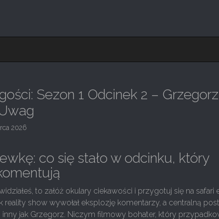
ości: Sezon 1 Odcinek 2 – Grzegor
 Uwag
rca 2026
ewkę: co się stało w odcinku, który
komentują
 widziałeś, to załóż okulary ciekawości i przygotuj się na safari
k reality show wywołał eksplozję komentarzy, a centralną pos
to inny jak Grzegorz. Niczym filmowy bohater, który przypadk