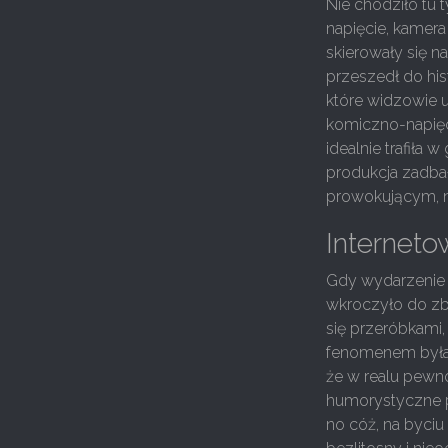
Nie chodziło tu 
napięcie, kamer
skierowały się n
przeszedł do his
które widzowie u
komiczno-napięc
idealnie trafiła
produkcja zadba
prowokującym, n
Interneto
Gdy wydarzenie s
wkroczyło do zbi
się przeróbkami
fenomenem była f
że w realu pewno
humorystyczne p
no cóż, na byciu