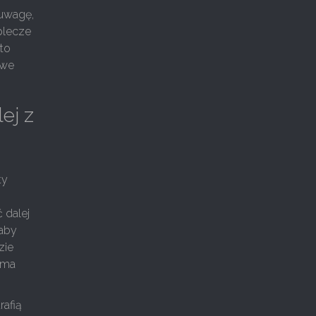
 uwagę,
plecze
 to
owe
ej z
ty
 dalej
 aby
zie
 ma
rafią