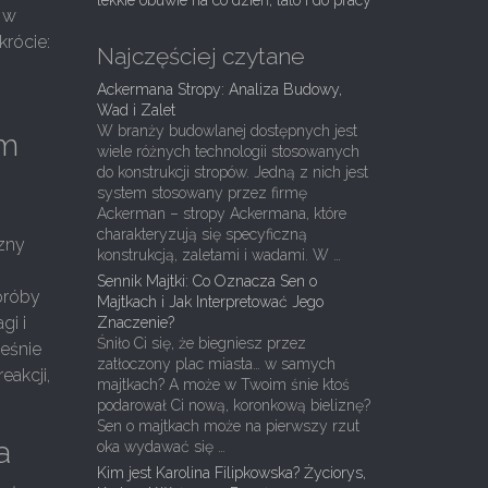
lekkie obuwie na co dzień, lato i do pracy
ę w
krócie:
Najczęściej czytane
Ackermana Stropy: Analiza Budowy,
Wad i Zalet
W branży budowlanej dostępnych jest
em
wiele różnych technologii stosowanych
do konstrukcji stropów. Jedną z nich jest
system stosowany przez firmę
Ackerman – stropy Ackermana, które
e
charakteryzują się specyficzną
czny
konstrukcją, zaletami i wadami. W …
Sennik Majtki: Co Oznacza Sen o
próby
Majtkach i Jak Interpretować Jego
gi i
Znaczenie?
Śniło Ci się, że biegniesz przez
ześnie
zatłoczony plac miasta… w samych
eakcji,
majtkach? A może w Twoim śnie ktoś
podarował Ci nową, koronkową bieliznę?
Sen o majtkach może na pierwszy rzut
a
oka wydawać się …
Kim jest Karolina Filipkowska? Życiorys,