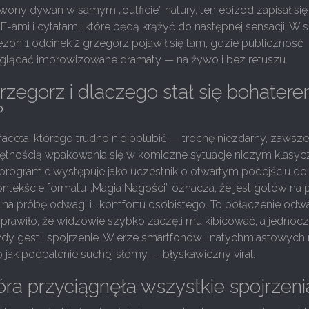
ony dywan w samym „outficie” natury, ten epizod zapisał si
F-ami i cytatami, które będą krążyć do następnej sensacji. W s
zon 1 odcinek 2 grzegorz pojawił się tam, gdzie publiczność
 oglądać improwizowane dramaty — na żywo i bez retuszu.
Grzegorz i dlaczego stał się bohater
?
faceta, którego trudno nie polubić — trochę niezdarny, zawsz
ejętnością wpakowania się w komiczne sytuacje niczym klasy
 programie występuje jako uczestnik o otwartym podejściu do
ntekście formatu „Magia Nagości” oznacza, że jest gotów na 
 na próbę odwagi i… komfortu osobistego. To połączenie odwa
prawiło, że widzowie szybko zaczęli mu kibicować, a jednoc
y gest i spojrzenie. W erze smartfonów i natychmiastowych r
 jak podpalenie suchej słomy — błyskawiczny viral.
óra przyciągnęła wszystkie spojrzeni