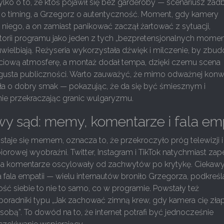
tylko o to, że ktoś pojawił się bez garderoby — scenariusz zad
a o timing, a Grzegorz o autentyczność. Moment, gdy kamery
a niego, a on zamiast panikować zaczął żartować z sytuacji,
torii programu jako jeden z tych „bezpretensjonalnych mome
wielbiają. Reżyseria wykorzystała dźwięk i milczenie, by zbu
iową atmosferę, a montaż dodał tempa, dzięki czemu scena
 w gusta publiczności. Warto zauważyć, że mimo odważnej konw
ła o dobry smak — pokazując, że da się być śmiesznym i
ie przekraczając granic wulgaryzmu.
wy sąd: memy, komentarze i fala emp
taje się memem, oznacza to, że przekroczyło próg telewizji i
orowej wyobraźni. Twitter, Instagram i TikTok natychmiast zape
, a komentarze oscylowały od zachwytów po krytykę. Cieka
ala empatii — wielu internautów broniło Grzegorza, podkreśla
ść siebie to nie to samo, co w programie. Powstały też
oradniki typu „Jak zachować zimną krew, gdy kamera cię złap
 sobą”. To dowód na to, że internet potrafi być jednocześnie