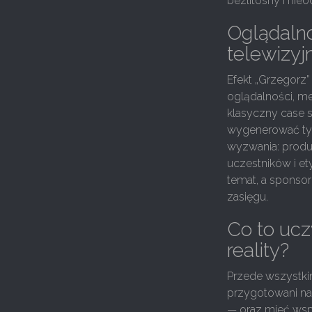
bezlitosny i nie
Oglądalno
telewizyj
Efekt „Grzegorz”
oglądalności, m
klasyczny case 
wygenerować tyg
wyzwania: produ
uczestników i e
temat, a sponso
zasięgu.
Co to uc
reality?
Przede wszystkim
przygotowani na
— oraz mieć wsp