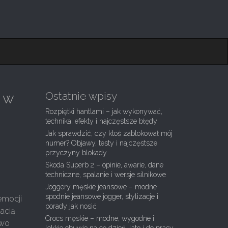
Ostatnie wpisy
z w
Rozpiętki hantlami – jak wykonywać,
technika, efekty i najczęstsze błędy
Jak sprawdzić, czy ktoś zablokował mój
numer? Objawy, testy i najczęstsze
przyczyny blokady
Skoda Superb 2 – opinie, awarie, dane
techniczne, spalanie i wersje silnikowe
Joggery męskie jeansowe – modne
spodnie jeansowe jogger, stylizacje i
 emocji
porady jak nosić
tacią
Crocs męskie – modne, wygodne i
owo