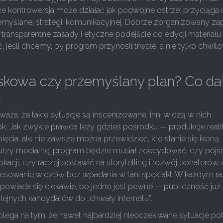
że kontrowersja może działać jak podwójne ostrze: przyciąga
myślanej strategii komunikacyjnej. Dobrze zorganizowany za
transparentne zasady i etyczne podejście do edycji materiału
, jeśli chcemy, by program przynosił trwałe, a nie tylko chwil
iskowa czy przemyślany plan? Co dal
m
ża, że takie sytuacje są inscenizowane, inni widzą w nich
k. Jak zwykle prawda leży gdzieś pośrodku — produkcje reali
ięcia, ale nie zawsze można przewidzieć, kto stanie się ikoną
burzy medialnej program będzie musiał zdecydować, czy pójść
kacji, czy raczej postawić na storytelling i rozwój bohaterów,
resowanie widzów bez wpadania w tani spektakl. W każdym ra
powiada się ciekawie, bo jedno jest pewne — publiczność już
lejnych kandydatów do „chwały internetu”.
polega na tym, że nawet najbardziej nieoczekiwane sytuacje pot