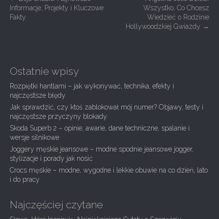
P
Informacje, Projekty i Kluczowe
Wszystko, Co Chcesz
o
Fakty
Wiedzieć o Rodzinie
s
Hollywoodzkiej Gwiazdy
→
t
n
a
Ostatnie wpisy
v
Rozpiętki hantlami – jak wykonywać, technika, efekty i
i
najczęstsze błędy
g
Jak sprawdzić, czy ktoś zablokował mój numer? Objawy, testy i
najczęstsze przyczyny blokady
a
Skoda Superb 2 – opinie, awarie, dane techniczne, spalanie i
t
wersje silnikowe
i
Joggery męskie jeansowe – modne spodnie jeansowe jogger,
stylizacje i porady jak nosić
o
Crocs męskie – modne, wygodne i lekkie obuwie na co dzień, lato
n
i do pracy
Najczęściej czytane