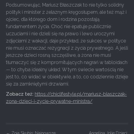
Podsumowując, Mariusz Błaszczak to nie tylko solidny
polityk i minister z żelaznym kręgosłupem, ale też mąż i
ojciec, dla którego dom i rodzina pozostają
fundamentem życia. Choć nie epatuje publicznie
uczuciami i nie dzieli się na prawo i lewo uroczymi
zdjęciami z wakacji, daje przykład, że sukces w polityce
nie musi oznaczać rezygnacji z życia prywatnego. A jeśli
jeszcze dzieci rosną szczęśliwe, a żona nie musi
tłumaczyć się z kompromitujących nagrań w tabloidach
— to chyba idealny układ. W tym świecie wartością nie
jest to, co widać w obiektywie, a to, co codziennie dzieje
się za zamkniętymi drzwiami.
Zobacz też:
https://chiclifestyle.pl/mariusz-blaszczak-
zona-dzieci-i-zycie-prywatne-ministra/
←
Zoja Skubis: Najnowsze
Angelina Jolie Dzieci: