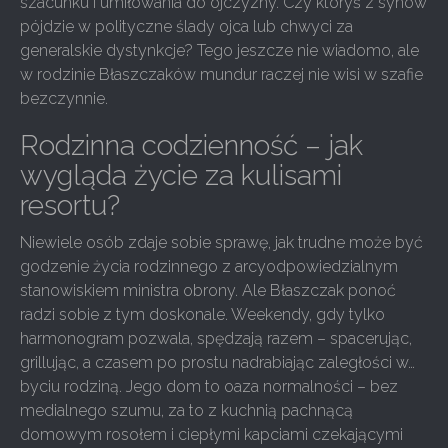
szacunku i umiłowania do ojczyzny. Czy któryś z synów
pójdzie w polityczne ślady ojca lub chwyci za
generalskie dystynkcje? Tego jeszcze nie wiadomo, ale
w rodzinie Błaszczaków mundur raczej nie wisi w szafie
bezczynnie.
Rodzinna codzienność – jak
wygląda życie za kulisami
resortu?
Niewiele osób zdaje sobie sprawę, jak trudne może być
godzenie życia rodzinnego z arcyodpowiedzialnym
stanowiskiem ministra obrony. Ale Błaszczak ponoć
radzi sobie z tym doskonale. Weekendy, gdy tylko
harmonogram pozwala, spędzają razem – spacerując,
grillując, a czasem po prostu nadrabiając zaległości w…
byciu rodziną. Jego dom to oaza normalności – bez
medialnego szumu, za to z kuchnią pachnącą
domowym rosołem i ciepłymi kapciami czekającymi