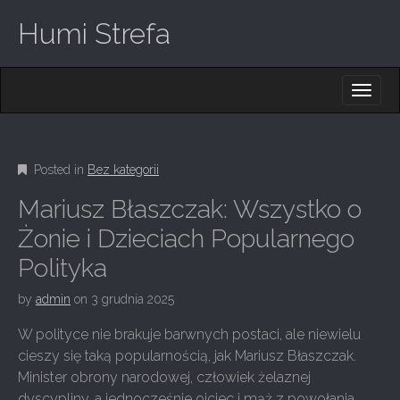
Humi Strefa
M
S
K
A
I
I
P
T
N
O
Posted in
Bez kategorii
M
C
O
E
Mariusz Błaszczak: Wszystko o
N
N
T
Żonie i Dzieciach Popularnego
E
U
Polityka
N
T
by
admin
on
3 grudnia 2025
W polityce nie brakuje barwnych postaci, ale niewielu
cieszy się taką popularnością, jak Mariusz Błaszczak.
Minister obrony narodowej, człowiek żelaznej
dyscypliny, a jednocześnie ojciec i mąż z powołania.