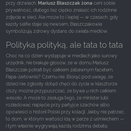
przy drzwiach.
Mariusz Błaszczak żona
ceni sobie
prywatność, dlatego też ciężko znaleźć ich rodzinne
zdjęcia w sieci. Ale może to i lepiej — w czasach, gdy
każdy selfie staje się newsem, Błaszczakowie
symbolizują zdrowy dystans do świata mediów.
Polityka polityką, ale tata to tata
Choć na co dzień występuje w mediach jako surowy
urzędnik, nie brakuje głosów, że w domu Mariusz
Błaszczak potrafi być całkiem zabawnym facetem.
Papa-żartowniś? Czemu nie. Biorąc pod uwagę, że
dzieci nie zgłosiły dotąd chęci do życia w klasztorze
ciszy, można przypuszczać, że bywa u nich całkiem
wesoło. A może to zasługa tego, że minister lubi
rozładować napięcie przy partyjce szachów albo
opowieści o historii Polski przy kolacji. Jakby nie patrzeć,
to dom, w którym wartości idą w parze z uśmiechem —
i tym właśnie wygrywają każdą rodzinną debatę.