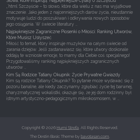
Słowa, które Inspirują: Najpiękniejsze Cytaty o Szczęściu
„`html Szczęście – to słowo, które dla wielu z nas ma wyjątkowe
znaczenie. Jako jeden z najcenniejszych darów życia, nieustannie
motywuje ludzi do poszukiwań i odkrywania nowych sposobów
jego osiągania. W świecie literatury …
Najpiękniejsze Zagraniczne Piosenki o Miłości: Ranking Utworów,
Które Musisz Usłyszeć
Miłość to temat, który inspiruje muzyków na całym świecie od
zarania dziejów. Jeśli zastanawiasz się, które utwory doskonale
oddają te wzniosłe emocje, to mamy dla Ciebie coś specjalnego!
Przygotowaliśmy ranking najpiękniejszych zagranicznych
utworów …
Kim Są Rodzice Tatiany Okupnik: Życie Prywatne Gwiazdy
Kim są rodzice Tatiany Okupnik? To pytanie może wydawać się z
pozoru banalne, ale kiedy zaczynamy zgłębiać życie tej barwnej,
charyzmatycznej wokalistki, okazuje się, że jej dom rodzinny był
istnym artystyczno-pedagogicznym mikrokosmosem, w …
Copyright © 2026
Humi Strefa
. All Rights Reserved.
The Destin Basic Theme by
bavotasan.com
.