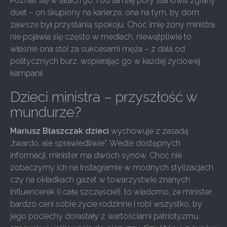
Poznali się w latach 90. i od tamtej pory stanowili zgrany
duet – on skupiony na karierze, ona na tym, by dom
zawsze był przystanią spokoju. Choć imię żony ministra
nie pojawia się często w mediach, niewątpliwie to
właśnie ona stoi za sukcesami męża – z dala od
politycznych burz, wspierając go w każdej życiowej
kampanii.
Dzieci ministra – przyszłość w
mundurze?
Mariusz Błaszczak dzieci
wychowuje z zasadą
„twardo, ale sprawiedliwie”. Wedle dostępnych
informacji, minister ma dwóch synów. Choć nie
zobaczymy ich na Instagramie w modnych stylizacjach
czy na okładkach gazet w towarzystwie znanych
influencerek (i całe szczęście!), to wiadomo, że minister
bardzo ceni sobie życie rodzinne i robi wszystko, by
jego pociechy dorastały z wartościami patriotyzmu,