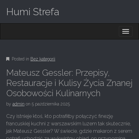
Humi Strefa
M
S
K
A
I
I
P
T
N
O
Posted in
Bez kategorii
M
C
O
E
Mateusz Gessler: Przepisy,
N
N
T
Restauracje i Kulisy Życia Znanej
E
U
Osobowości Kulinarnych
N
T
by
admin
on
5 października 2025
Czy istnieje ktoś, kto potrafiłby połączyć finezję
francuskiej kuchni z warszawskim luzem tak skutecznie,
jak Mateusz Gessler? W świecie, gdzie makaron z serem
potrafi uchodzić za wykwintny obiad, on przypomina