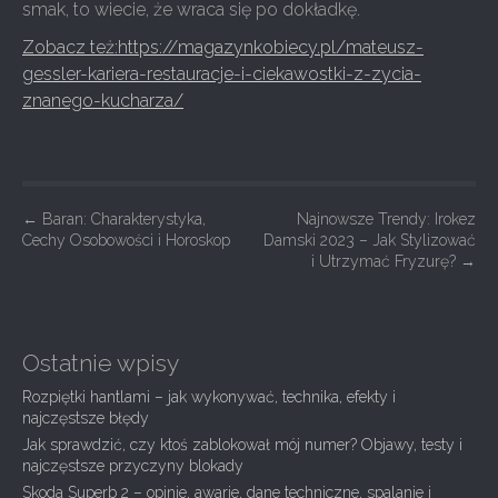
smak, to wiecie, że wraca się po dokładkę.
Zobacz też:https://magazynkobiecy.pl/mateusz-
gessler-kariera-restauracje-i-ciekawostki-z-zycia-
znanego-kucharza/
P
←
Baran: Charakterystyka,
Najnowsze Trendy: Irokez
Cechy Osobowości i Horoskop
Damski 2023 – Jak Stylizować
o
i Utrzymać Fryzurę?
→
s
t
n
Ostatnie wpisy
a
Rozpiętki hantlami – jak wykonywać, technika, efekty i
v
najczęstsze błędy
i
Jak sprawdzić, czy ktoś zablokował mój numer? Objawy, testy i
g
najczęstsze przyczyny blokady
Skoda Superb 2 – opinie, awarie, dane techniczne, spalanie i