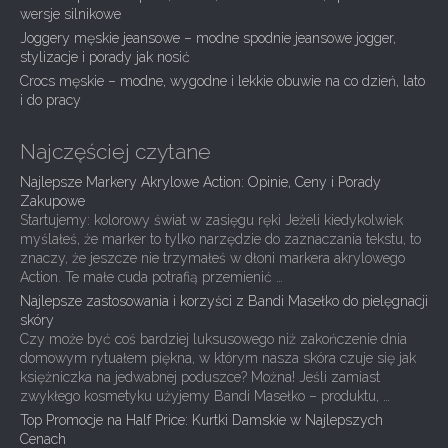
a
wersje silnikowe
t
Joggery męskie jeansowe – modne spodnie jeansowe jogger,
i
stylizacje i porady jak nosić
Crocs męskie – modne, wygodne i lekkie obuwie na co dzień, lato
o
i do pracy
n
Najczęściej czytane
Najlepsze Markery Akrylowe Action: Opinie, Ceny i Porady
Zakupowe
Startujemy: kolorowy świat w zasięgu ręki Jeżeli kiedykolwiek
myślałeś, że marker to tylko narzędzie do zaznaczania tekstu, to
znaczy, że jeszcze nie trzymałeś w dłoni markera akrylowego
Action. Te małe cuda potrafią przemienić …
Najlepsze zastosowania i korzyści z Bandi Masełko do pielęgnacji
skóry
Czy może być coś bardziej luksusowego niż zakończenie dnia
domowym rytuałem piękna, w którym nasza skóra czuje się jak
księżniczka na jedwabnej poduszce? Można! Jeśli zamiast
zwykłego kosmetyku użyjemy Bandi Masełko – produktu, …
Top Promocje na Half Price: Kurtki Damskie w Najlepszych
Cenach