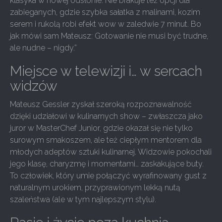
klasyka w nowej odsłonie. Nie brakuje też opcji dla
zabieganych, gdzie szybka sałatka z malinami, kozim
serem i rukolą robi efekt wow w zaledwie 7 minut. Bo
jak mówi sam Mateusz: Gotowanie nie musi być trudne,
ale nudne – nigdy.”
Miejsce w telewizji i… w sercach
widzów
Mateusz Gessler zyskał szeroką rozpoznawalność
dzięki udziałowi w kulinarnych show – zwłaszcza jako
juror w MasterChef Junior, gdzie okazał się nie tylko
surowym smakoszem, ale też ciepłym mentorem dla
młodych adeptów sztuki kulinarnej. Widzowie pokochali
jego klasę, charyzmę i momentami… zaskakujące buty.
To człowiek, który umie połączyć wyrafinowany gust z
naturalnym urokiem, przyprawionym lekką nutą
szaleństwa (ale w tym najlepszym stylu).