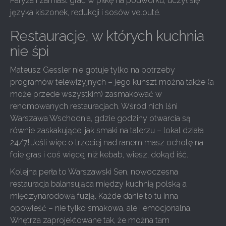
Paryża i zamiast grać w piłkę na podwórku, uczył się
języka kiszonek, redukcji i sosów velouté.
Restauracje, w których kuchnia
nie śpi
Mateusz Gessler nie gotuje tylko na potrzeby
programów telewizyjnych – jego kunszt można także (a
może przede wszystkim) zasmakować w
renomowanych restauracjach. Wśród nich lśni
Warszawa Wschodnia, gdzie godziny otwarcia są
równie zaskakujące, jak smaki na talerzu – lokal działa
24/7! Jeśli więc o trzeciej nad ranem masz ochotę na
foie gras i coś więcej niż kebab, wiesz, dokąd iść.
Kolejna perła to Warszawski Sen, nowoczesna
restauracja balansująca między kuchnią polską a
międzynarodową fuzją. Każde danie to tu inna
opowieść – nie tylko smakowa, ale i emocjonalna.
Wnętrza zaprojektowane tak, że można tam