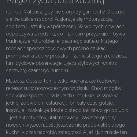
Pasje i życie poza kuchnią
Co robi Mateusz, gdy nie stoi przy garnkach? Okazuje
się, że całkiem sporo! Pasjonuje się motoryzacją,
sportem i… sztuką współczesną. W wolnych chwilach
odpoczywa z rodziną, co – jak sam przyznaje – bywa
trudniejsze niż zrobienie idealnego sufletu. Na jego
mediach społecznościowych próżno szukać
promowania zup w proszku – zamiast tego znajdziesz
tam życiowe obserwacje, ujęcia stylowych wnętrz i
szczyptę czarnego humoru.
Mateusz Gessler to nie tylko kucharz, ale i człowiek
renesansu w nowoczesnym wydaniu. Choć mógłby
spokojnie spocząć na laurach (i miękkiej kanapie w
jednej ze swoich restauracji), on cały czas gotuje,
inspiruje i zaskakuje. Może dlatego tak łatwo go polubić
– jest autentyczny, utalentowany i zawsze głodny…
nowych wyzwań. Jeśli jeszcze nie próbowaliście jego
kuchni – czas nadrobić zaległości. A jeśli już znacie ten