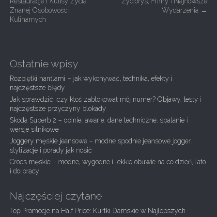
Restauracje i Kulisy Życia
Życiorys, Filmy i Najnowsze
o
Znanej Osobowości
Wydarzenia
→
s
Kulinarnych
t
n
a
Ostatnie wpisy
v
Rozpiętki hantlami – jak wykonywać, technika, efekty i
i
najczęstsze błędy
g
Jak sprawdzić, czy ktoś zablokował mój numer? Objawy, testy i
najczęstsze przyczyny blokady
a
Skoda Superb 2 – opinie, awarie, dane techniczne, spalanie i
t
wersje silnikowe
i
Joggery męskie jeansowe – modne spodnie jeansowe jogger,
stylizacje i porady jak nosić
o
Crocs męskie – modne, wygodne i lekkie obuwie na co dzień, lato
n
i do pracy
Najczęściej czytane
Top Promocje na Half Price: Kurtki Damskie w Najlepszych