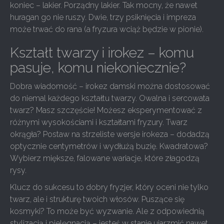
koniec – lakier. Porządny lakier. Tak mocny, że nawet
huragan go nie ruszy. Dwie, trzy psiknięcia i impreza
może trwać do rana (a fryzura wciąż będzie w pionie).
Kształt twarzy i irokez – komu
pasuje, komu niekoniecznie?
Dobra wiadomość – irokez damski można dostosować
do niemal każdego kształtu twarzy. Owalna i sercowata
twarz? Masz szczęście! Możesz eksperymentować z
różnymi wysokościami i kształtami fryzury. Twarz
okrągła? Postaw na strzeliste wersje irokeza – dodadzą
optycznie centymetrów i wydłużą buzię. Kwadratowa?
Wybierz miększe, falowane wariacje, które złagodzą
rysy.
Klucz do sukcesu to dobry fryzjer, który oceni nie tylko
twarz, ale i strukturę twoich włosów. Puszące się
kosmyki? To może być wyzwanie. Ale z odpowiednią
stylizacją i pielęgnacją – jesteś w stanie ujarzmić nawet