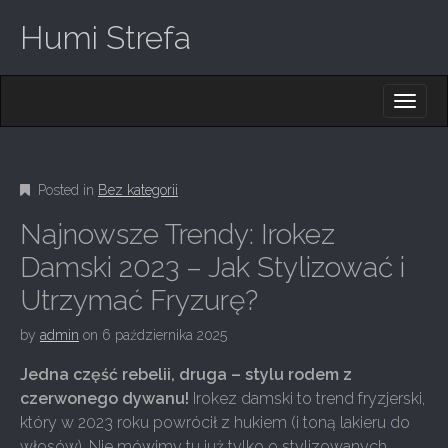
Humi Strefa
M
S
K
A
I
I
P
T
N
O
Posted in
Bez kategorii
M
C
O
E
Najnowsze Trendy: Irokez
N
N
T
Damski 2023 – Jak Stylizować i
E
U
Utrzymać Fryzurę?
N
T
by
admin
on
6 października 2025
Jedna część rebelii, druga – stylu rodem z
czerwonego dywanu!
Irokez damski to trend fryzjerski,
który w 2023 roku powrócił z hukiem (i toną lakieru do
włosów). Nie mówimy tu już tylko o stylizowanych