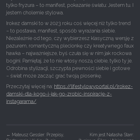
tylko fryzura – to manifest, pokazanie światu: Jestem tu. I
jestem cholernie stylowa.
Irokez damski to w 2023 roku coś więcej niż tylko trend
– to postawa, manifest, sposób wyrażania siebie.
Niezależnie od tego, czy wybierzesz klasyczną wersję z
pazurem, romantyczną plecionkę czy kreatywnego faux
hawka – najważniejsze, byś czuła się w nim jak rockowa
bogini. Pamiętaj, że to nie włosy noszą ciebie, tylko ty je.
Odrobina stylizacji, szczypta pewności siebie i gotowe
– świat może zacząć grać twoją piosenkę.
Przeczytaj więcej na:
https://lifestylowyportal.pl/irokez-
damski-dla-kogo-i-jak-go-zrobic-inspiracje-z-
instagarama/
.
P
←
Mateusz Gessler: Przepisy,
Kim jest Natasha Starr: