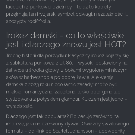
facetach z punkowej dzielnicy – teraz to kobiety
przejmują ten fryzjerski symbol odwagi, niezależności i…
szczypty rock’n’rolla.
Irokez damski – co to właściwie
jest i dlaczego znowu jest HOT?
Trochę historii dla porządku: klasyczny irokez kojarzy się
z subkulturą punkową z lat 80. – wysoki, postawiony na
żel włos u środka głowy, z bokami wygolonymi niczym
skóra w barbershopie po dobrej kawie. Ale wersja
damska z 2023 roku nieco łamie zasady: może być
miękka, romantyczna, zaplatana, lekko potargana lub
stylizowana z połyskiem glamour. Kluczem jest jedno –
wyrazistość.
Dlaczego jest tak popularna? Bo pasuje zarówno na
imprezę, jak i na czerwony dywan. Gwiazdy światowego
formatu – od Pink po Scarlett Johansson – udowodniły,