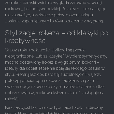
że irokez damski świetnie wygląda zarówno w wersji
rockowej, jak i hollywoodzkiej. Poza tym – nie da się go
nie zauważyć, a w świecie pełnym oversharingu,
zostanie zapamiętanym to równoznaczne z wygraną.
Stylizacje irokeza – od klasyki po
kreatywność
W 2023 roku możliwości stylizacji są prawie
nieograniczone. Lubisz klasykę? Wybierz symetryczny,
mocno postawiony irokez z wygolonymi bokami –
idealny dla kobiet, które nie boją się lekkiego pazura w
stylu. Preferujesz coś bardziej subtelnego? Fryzjerzy
polecają plecionego irokeza z zaplatanych pasm –
świetna opcja na wesele czy romantyczną randkę (tak,
dobrze czytasz, rockowa księżniczka też zasługuje na
miłość).
Na czasie jest także irokez typu faux hawk – udawany
irokez, który powstaje dzięki odpowiedniemu upięciu