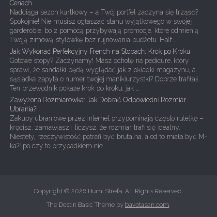
Cenach
Nadciąga sezon kurtkowy – a Twój portfel zaczyna się trząść?
Spokojnie! Nie musisz ogłaszać stanu wyjątkowego w swojej
garderobie, bo z pomocą przybywają promocje, które odmienią
Twoją zimową stylówkę bez rujnowania budżetu. Half …
Jak Wykonać Perfekcyjny French na Stopach: Krok po Kroku
Gotowe stopy? Zaczynamy! Masz ochotę na pedicure, który
sprawi, że sandałki będą wyglądać jak z okładki magazynu, a
sąsiadka zapyta o numer twojej manikiurzystki? Dobrze trafiłaś.
Ten przewodnik pokaże krok po kroku, jak …
Zawyżona Rozmiarówka: Jak Dobrać Odpowiedni Rozmiar
Ubrania?
Zakupy ubraniowe przez internet przypominają często ruletkę –
kręcisz, zamawiasz i liczysz, że rozmiar trafi się idealny.
Niestety, rzeczywistość potrafi być brutalna, a od to miała być M-
ka?! po czy to przypadkiem nie …
Copyright © 2026
Humi Strefa
. All Rights Reserved.
The Destin Basic Theme by
bavotasan.com
.