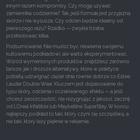
innym razem kompromisy. Czy mogę używać
zamiennika codziennie? Tak, jeśli formuła jest przyjazna
skórze i nie wysusza. Czy odcień będzie idealny od
pierwszego razu? Rzadko — zwykle trzeba
przetestować kilka.
Podsumowanie: Nie musisz być niewierna swojemu
kultowemu podkładowi, ale warto eksperymentować.
Wśród wymienionych produktów znajdziesz zarówno
tańsze, jak i droższe alternatywy, które w praktyce
potrafią udźwignąć ciężar dnia równie dobrze co Estee
Lauder Double Wear. Kluczem jest dopasowanie do
typu skóry, odcienia i oczekiwanego efektu — a jeśli
chcesz zaoszczędzić, nie rezygnując z jakości, zacznij
od L’Oreal Infallible lub Maybelline SuperStay. W końcu
najlepszy podkład to taki, który czyni cię szczęśliwą, a
nie taki, który leży pięknie w reklamie.