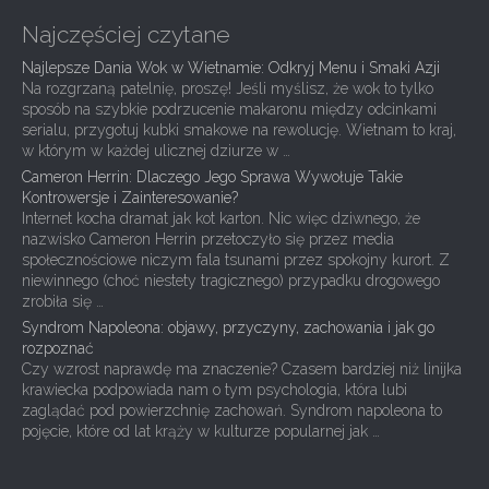
Najczęściej czytane
Najlepsze Dania Wok w Wietnamie: Odkryj Menu i Smaki Azji
Na rozgrzaną patelnię, proszę! Jeśli myślisz, że wok to tylko
sposób na szybkie podrzucenie makaronu między odcinkami
serialu, przygotuj kubki smakowe na rewolucję. Wietnam to kraj,
w którym w każdej ulicznej dziurze w …
Cameron Herrin: Dlaczego Jego Sprawa Wywołuje Takie
Kontrowersje i Zainteresowanie?
Internet kocha dramat jak kot karton. Nic więc dziwnego, że
nazwisko Cameron Herrin przetoczyło się przez media
społecznościowe niczym fala tsunami przez spokojny kurort. Z
niewinnego (choć niestety tragicznego) przypadku drogowego
zrobiła się …
Syndrom Napoleona: objawy, przyczyny, zachowania i jak go
rozpoznać
Czy wzrost naprawdę ma znaczenie? Czasem bardziej niż linijka
krawiecka podpowiada nam o tym psychologia, która lubi
zaglądać pod powierzchnię zachowań. Syndrom napoleona to
pojęcie, które od lat krąży w kulturze popularnej jak …