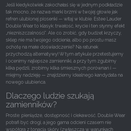
Jeśli kiedykolwiek zakochałaś się w jednym podkładzie
tak mocno, że nazwa marki brzmi w twojej głowie jak
refren ulubionej piosenki — witaj w klubie. Estee Lauder
Double Wear to klasyk: trwałość, krycie i ten słynny efekt
„niezniszczalności”. Ale co zrobić, gdy budżet krzyczy,
sklep nie ma twojego odcienia, albo po prostu masz
ochotę na małe doświadczenie? Na ratunek
przychodzą alternatywy! W tym artykule przetestujemy
i ocenimy najlepsze zamienniki, a przy tym zgubimy
kilka pędzli, zrobimy kilka śmiesznych porównań i —
miejmy nadzieję — znajdziemy idealnego kandydata na
nowego ulubieńca.
Dlaczego ludzie szukają
zamienników?
Proste: pieniądze, dostępność i ciekawość. Double Wear
potrafi być drogi, a jego gama odcieni czasem nie
współgra z tonacją skóry (zwłaszcza w warunkach