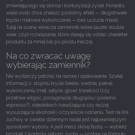
zmieniającego się słońca i konturyzacji życia). Ponadto,
wiele osób chce znaleźć podobny efekt — długotrwałe
krycie i matowe wykończenie — bez uczucia maski.
Tutaj na scenę wkracza zamiennik estee lauder double
wear, czyli rozwiązania, które starają się oddać charakter
produktu za mniej lub po prostu inaczej.
Na co zwracać uwagę
wybierając zamiennik?
Nie wystarczy patrzeć na nazwę i opakowanie. Szukaj
informacji o: stopniu krycia (lekkie, średnie, pełne),
wykończeniu (mat, satyna, glow), trwałości (czy
przetrwa wilgoć, pociągnięcia długopisu i poranne
espresso?), składnikach (nawilżające czy raczej
wysuszające alkohole) i oczywiście odcieniu. Test na linii
żuchwy w świetle dziennym nadal jest najpewniejszym
sposobem wyboru. A jeśli masz skórę tłustą — wybierz
produkt z kontrolą sebum; sucha — postaw na formuły