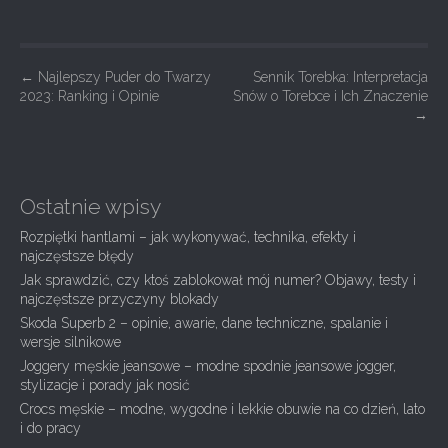
P
←
Najlepszy Puder do Twarzy
Sennik Torebka: Interpretacja
2023: Ranking i Opinie
Snów o Torebce i Ich Znaczenie
o
→
s
t
n
Ostatnie wpisy
a
Rozpiętki hantlami – jak wykonywać, technika, efekty i
v
najczęstsze błędy
i
Jak sprawdzić, czy ktoś zablokował mój numer? Objawy, testy i
g
najczęstsze przyczyny blokady
Skoda Superb 2 – opinie, awarie, dane techniczne, spalanie i
a
wersje silnikowe
t
Joggery męskie jeansowe – modne spodnie jeansowe jogger,
i
stylizacje i porady jak nosić
Crocs męskie – modne, wygodne i lekkie obuwie na co dzień, lato
o
i do pracy
n