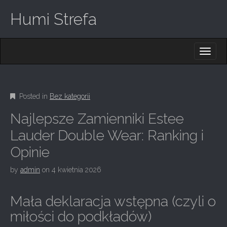
Humi Strefa
M
S
K
A
I
I
P
T
N
O
Posted in
Bez kategorii
M
C
O
E
Najlepsze Zamienniki Estee
N
N
T
Lauder Double Wear: Ranking i
E
U
Opinie
N
T
by
admin
on
4 kwietnia 2026
Mała deklaracja wstępna (czyli o
miłości do podkładów)