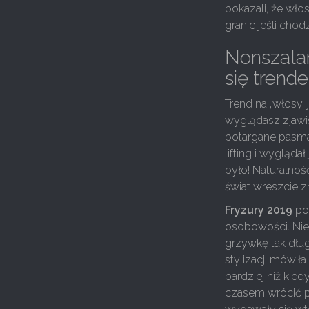
pokazali, że wło
granic jeśli chod
Nonszalan
się trend
Trend na „włosy, 
wyglądasz zjawis
potargane pasma
lifting i wygląda
było! Naturalnoś
świat wreszcie z
Fryzury 2019
pok
osobowości. Nie
grzywkę tak dług
stylizacji mówił
bardziej niż kied
czasem wrócić pa