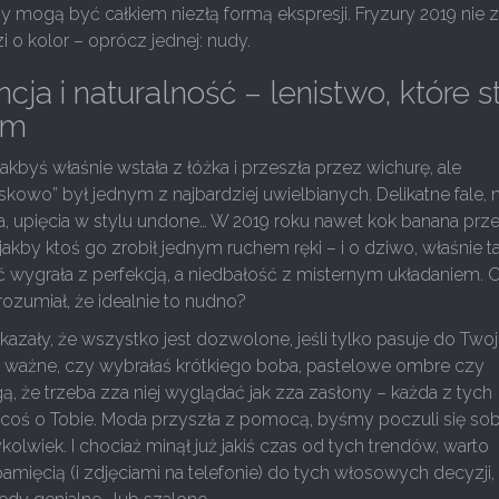
sy mogą być całkiem niezłą formą ekspresji. Fryzury 2019 nie 
zi o kolor – oprócz jednej: nudy.
cja i naturalność – lenistwo, które s
em
jakbyś właśnie wstała z łóżka i przeszła przez wichurę, ale
kowo” był jednym z najbardziej uwielbianych. Delikatne fale, 
, upięcia w stylu undone… W 2019 roku nawet kok banana prz
ł jakby ktoś go zrobił jednym ruchem ręki – i o dziwo, właśnie t
ć wygrała z perfekcją, a niedbałość z misternym układaniem.
rozumiał, że idealnie to nudno?
azały, że wszystko jest dozwolone, jeśli tylko pasuje do Twoj
 ważne, czy wybrałaś krótkiego boba, pastelowe ombre czy
ą, że trzeba zza niej wyglądać jak zza zasłony – każda z tych
a coś o Tobie. Moda przyszła z pomocą, byśmy poczuli się so
ykolwiek. I chociaż minął już jakiś czas od tych trendów, warto
mięcią (i zdjęciami na telefonie) do tych włosowych decyzji,