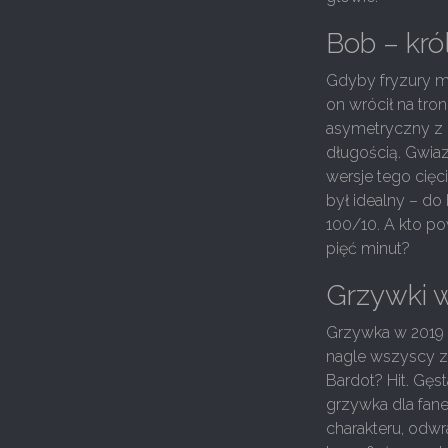
Bob – kr
Gdyby fryzury mi
on wrócił na tron
asymetryczny z p
długością. Gwia
wersje tego cięci
był idealny – do
100/10. A kto po
pięć minut?
Grzywki w
Grzywka w 2019 
nagle wszyscy za
Bardot? Hit. Gęs
grzywka dla fane
charakteru, odw