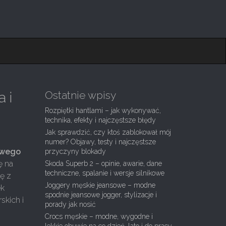
Ostatnie wpisy
 i
Rozpiętki hantlami – jak wykonywać,
technika, efekty i najczęstsze błędy
Jak sprawdzić, czy ktoś zablokował mój
numer? Objawy, testy i najczęstsze
owego
przyczyny blokady
ę na
Skoda Superb 2 – opinie, awarie, dane
techniczne, spalanie i wersje silnikowe
ę z
Joggery męskie jeansowe – modne
ek
spodnie jeansowe jogger, stylizacje i
skich i
porady jak nosić
Crocs męskie – modne, wygodne i