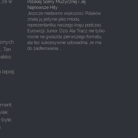
, że w
Polskiej Sceny Muzycznej i Jej
Najnowsze Hity
Jeszcze niedawno większość Polaków
znała ją jedynie jako młodą
reprezentantkę naszego kraju podczas
Eurowizji Junior. Dziś Ala Tracz nie tylko
rośnie na gwiazdę pierwszego formatu,
bionych
ale też sukcesywnie udowadnia, że ma
do zaoferowania …
… Ten
lekko
lepiej.
oment
iek:
e była
a