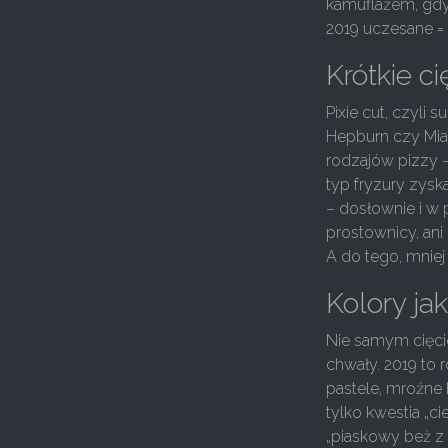
kamuflażem, gdy
2019 uczesane =
Krótkie c
Pixie cut, czyli 
Hepburn czy Mia F
rodzajów pizzy 
typ fryzury zysk
– dosłownie i w p
prostownicy, ani
A do tego, mniej
Kolory ja
Nie samym cięci
chwały. 2019 to 
pastele, mroźne 
tylko kwestia „c
„piaskowy beż z 