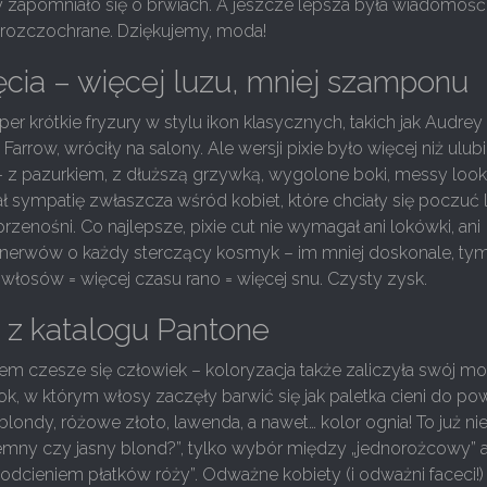
 zapomniało się o brwiach. A jeszcze lepsza była wiadomość
 rozczochrane. Dziękujemy, moda!
ięcia – więcej luzu, mniej szamponu
super krótkie fryzury w stylu ikon klasycznych, takich jak Audrey
arrow, wróciły na salony. Ale wersji pixie było więcej niż ulu
– z pazurkiem, z dłuższą grzywką, wygolone boki, messy look
ał sympatię zwłaszcza wśród kobiet, które chciały się poczuć 
rzenośni. Co najlepsze, pixie cut nie wymagał ani lokówki, ani
 nerwów o każdy sterczący kosmyk – im mniej doskonale, tym 
 włosów = więcej czasu rano = więcej snu. Czysty zysk.
k z katalogu Pantone
em czesze się człowiek – koloryzacja także zaliczyła swój m
rok, w którym włosy zaczęły barwić się jak paletka cieni do pow
blondy, różowe złoto, lawenda, a nawet… kolor ognia! To już ni
iemny czy jasny blond?”, tylko wybór między „jednorożcowy” 
odcieniem płatków róży”. Odważne kobiety (i odważni faceci!)