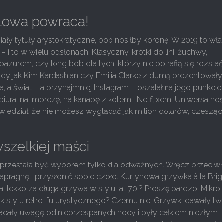
ólowa powraca!
ały tytuły arystokratyczne, bob nosiłby koronę. W 2019 to wła
 – i to w wielu odsłonach! Klasyczny, krótki do linii żuchwy,
azurem, czy long bob dla tych, którzy nie potrafią się rozsta
zdy jak Kim Kardashian czy Emilia Clarke z dumą prezentował
a, a świat – a przynajmniej Instagram – oszalał na jego punkci
 biura, na imprezę, na kanapę z kotem i Netflixem. Uniwersalno
wiedział, że nie możesz wyglądać jak milion dolarów, czesząc
szelkiej maści
przestała być wyborem tylko dla odważnych. Wręcz przeciwn
pragnęli przysłonić sobie czoło. Kurtynowa grzywka à la Brig
ta, lekko za długa grzywa w stylu lat 70.? Proszę bardzo. Mikro
k stylu retro-futurystycznego? Czemu nie! Grzywki dawały tw
racały uwagę od nieprzespanych nocy i były całkiem niezłym