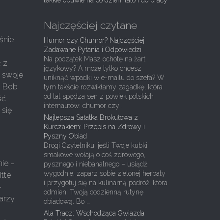
lekkie obuwie na co dzień, lato i do pracy
Najczęściej czytane
śnie
Humor czy Chumor? Najczęściej
Zadawane Pytania i Odpowiedzi
Na początek Masz ochotę na żart
ć z
językowy? A może tylko chcesz
y swoje
uniknąć wpadki w e-mailu do szefa? W
e. Bob
tym tekście rozwikłamy zagadkę, która
od lat spędza sen z powiek polskich
ść
internautów: chumor czy …
 się
Najlepsza Sałatka Brokułowa z
Kurczakiem: Przepis na Zdrowy i
Pyszny Obiad
Drogi Czytelniku, jeśli Twoje kubki
smakowe wołają o coś zdrowego,
ie –
pysznego i niebanalnego – usiądź
wygodnie, zaparz sobie zielonej herbaty
itte
i przygotuj się na kulinarną podróż, która
-
odmieni Twoją codzienną rutynę
arzy
obiadową. Bo …
Ala Tracz: Wschodząca Gwiazda