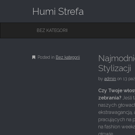
Humi Strefa
M
S
BEZ KATEGORII
K
A
I
I
P
T
N
O
Najmodnie
Posted in
Bez kategorii
M
C
O
Stylizacji
E
N
N
T
by
admin
on
13 paź
E
U
N
Czy Twoje włos
T
zebrania?
Jeśli 
naszych głowach.
ekstrawagancją, 
pracujących na p
na fashion week
głowie.