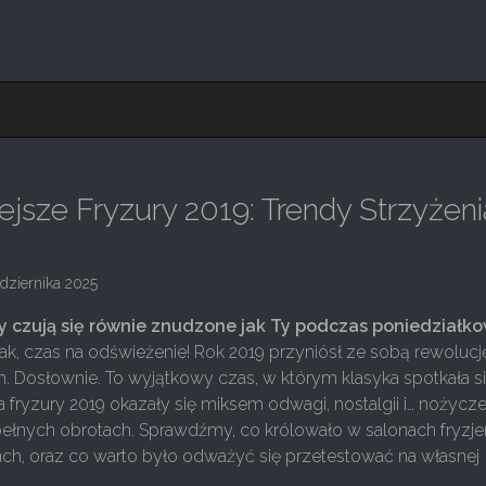
jsze Fryzury 2019: Trendy Strzyżenia
dziernika 2025
y czują się równie znudzone jak Ty podczas poniedziałk
tak, czas na odświeżenie! Rok 2019 przyniósł ze sobą rewolucj
 Dosłownie. To wyjątkowy czas, w którym klasyka spotkała si
a fryzury 2019 okazały się miksem odwagi, nostalgii i… nożycz
ełnych obrotach. Sprawdźmy, co królowało w salonach fryzjer
ach, oraz co warto było odważyć się przetestować na własnej