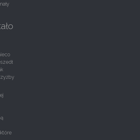
znały
tało
nieco
eszedł
ak
 Czyżby
ej
bą
 które