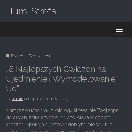
Humi Strefa
M
S
K
A
I
I
P
T
N
O
Posted in
Bez kategorii
M
C
O
E
„8 Najlepszych Ćwiczeń na
N
N
T
Ujędrnienie i Wymodelowanie
E
U
Ud”
N
T
by
admin
on
14 października 2025
Marzysz o udach jak z katalogu fitness, ale Twój zapał
do siłowni znika szybciej niż czekolada w sobotni
wieczór? Spokojnie, jesteś w dobrym miejscu. Nie
musisz od razu wykupywać karnetu na siłownię ani