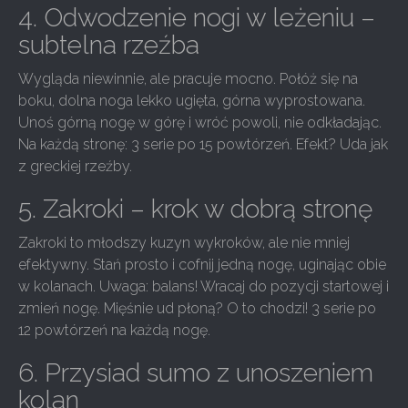
4. Odwodzenie nogi w leżeniu –
subtelna rzeźba
Wygląda niewinnie, ale pracuje mocno. Połóż się na
boku, dolna noga lekko ugięta, górna wyprostowana.
Unoś górną nogę w górę i wróć powoli, nie odkładając.
Na każdą stronę: 3 serie po 15 powtórzeń. Efekt? Uda jak
z greckiej rzeźby.
5. Zakroki – krok w dobrą stronę
Zakroki to młodszy kuzyn wykroków, ale nie mniej
efektywny. Stań prosto i cofnij jedną nogę, uginając obie
w kolanach. Uwaga: balans! Wracaj do pozycji startowej i
zmień nogę. Mięśnie ud płoną? O to chodzi! 3 serie po
12 powtórzeń na każdą nogę.
6. Przysiad sumo z unoszeniem
kolan