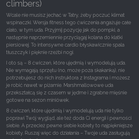
climbers)
Wcale nie musisz jechać w Tatry, żeby poczuć klimat
wspinaczki. Wersja fitness tego ćwiczenia angażuje całe
ciało, w tym uda. Przyjmij pozycję jak do pompki, a
następnie naprzemiennie przyciągaj kolana do klatki
piersiowej. To intensywne cardio błyskawicznie spala
tłuszczyk i pięknie rzeźbi nogi.
I oto są – 8 ćwiczeń, które ujędrnią i wymodelują uda.
Nie wymagają sprzętu (no, może poza skakanką), nie
potrzebujesz do nich instruktora z Instagrama i możesz
je robić nawet w piżamie. Marshmallowowe uda
przekształcą się z czasem w jędrne i zgrabne mięśnie
gotowe na sezon miniówek.
8 ćwiczeń, które ujędrnią i wymodelują uda nie tylko
poprawi Twój wygląd, ale też doda Ci energii i pewności
siebie. A przecież pewne siebie kobiety to najpiękniejsze
kobiety. Ruszaj więc do działania – Twoje uda zasługują