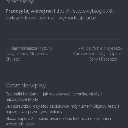
na ten trening!
Przeczytaj więcej na:
https://lifestylowyblog.pl/8-
cwiczen-ktore-ujedrnia-i-wymodeluja-uda/
P
←
Najmodniejsze Fryzury
VW California: Najlepszy
2019: Trendy Strzyżenia i
Camper Van 2023 – Opinie,
o
Stylizacji
Ceny i Recenzje
→
s
t
n
Ostatnie wpisy
a
Rozpiętki hantlami – jak wykonywać, technika, efekty i
v
najczęstsze błędy
i
Jak sprawdzić, czy ktoś zablokował mój numer? Objawy, testy i
g
najczęstsze przyczyny blokady
Skoda Superb 2 – opinie, awarie, dane techniczne, spalanie i
a
wersje silnikowe