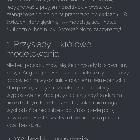
rezygnować z przyjemności życia – wystarczy
zaangażowanie, odrobina przestrzeni do ćwiczeń i… 8
ćwiczeń, które ujędrnią i wymodelują uda. Prosto,
skutecznie i bez nudy. Gotowa? No to zaczynamy!
1. Przysiady – królowe
modelowania
Nie bez powodu mówi się, że przysiady to siłowniany
klasyk. Angażują mięśnie ud, pośladków i łydek, a przy
odpowiednim wykonaniu – również mięśnie brzucha.
Stań prosto, stopy na szerokość bioder, plecy
wyprostowane. Zrób przysiad tak, jakbyś siadała na
niewidzialnym krześle. Pamiętaj, kolana nie mogą
wychodzić przed palce stóp. Zrób 3 serie po 15
powtórzeń. Efekt? Uda twardsze niż Twoja poranna
kawa bez cukru.
2. Wykroki – w rytmie