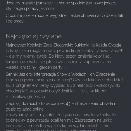
t
Joggery męskie jeansowe – modne spodnie jeansowe jogger,
i
stylizacje i porady jak nosić
Crocs męskie – modne, wygodne i lekkie obuwie na co dzień, lato
o
i do pracy
n
Najczęściej czytane
Najnowsze Kolekcje Zara: Eleganckie Sukienki na Każdą Okazję
Gdyby szafa mogła mówić, pewnie krzyczałaby: „Znowu Zara?!”
– ale my wiemy swoje. Bo kiedy sezon zmienia kolor liści,
temperatura waha się jak nasze nastroje, a zaproszenia na
wesela, chrzciny i garden party …
Sennik Jezioro: Interpretacja Snów o Wodach i Ich Znaczenie
Dlaczego jeziora śnią się nam nocą? Czy kiedykolwiek obudziłeś
się z pragnieniem, żeby wypisać się z realności i wskoczyć do
chłodnej tafli w połowie nocy? Jeśli tak — witaj w klubie
miłośników głębokich …
Zapukaj do moich drzwi odcinek 43 – streszczenie, obsada i
gdzie oglądać online
Zaczynamy Jeśli myślałeś, że życie serialowe to sielanka, to
odcinek 43 z pewnością obali ten mit. Zapraszam na lekko
ironiczną, ale rzetelną wycieczkę po wydarzeniach, które