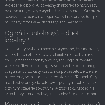
Walecznej albo kilku odważnych aktorek, to najwyższy
czas odkurzyć swoje wyobrażenie o kolorach. Ombre w
rdzawych tonacjach to tegoroczny hit, który zasługuje
na własny rozdział w historii stylizacji włosów.
Ogień i subtelność – duet
idealny?
Na pierwszy rzut oka może się wydawać, że rude włosy
ombre to temat dla kobiet z charakterem ostrym jak
chili. Tymczasem ten typ koloryzacji daje niezwykle
wiele możliwości – od ognistych przejść od ciemnego
burgunda po złocisty kasztan, aż po pastelowe wersje
niemal przypominające zachód słońca w Toskanii. Cały
urok tkwi w przejściu kolorów – płynnym, kobiecym, a
przy tym szalenie stylowym. W 2023 roku rudość nie
tylko iskrzy – ona zachwyca subtelnością dzięki ombre!
Komu pasują rude włosy ombre?