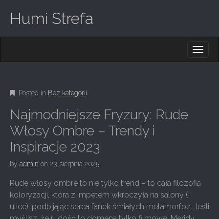
Humi Strefa
M
S
K
A
I
I
P
T
N
O
Posted in
Bez kategorii
M
C
O
E
Najmodniejsze Fryzury: Rude
N
N
T
Włosy Ombre – Trendy i
E
U
Inspiracje 2023
N
T
by
admin
on
23 sierpnia 2025
Rude włosy ombre to nie tylko trend – to cała filozofia
koloryzacji, która z impetem wkroczyła na salony (i
ulice), podbijając serca fanek śmiałych metamorfoz. Jeśli
myślisz, że rudość to domena tylko filmowej Meridy