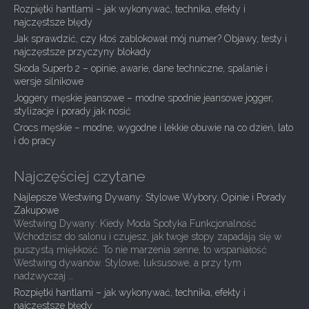
Rozpiętki hantlami – jak wykonywać, technika, efekty i
v
najczęstsze błędy
i
Jak sprawdzić, czy ktoś zablokował mój numer? Objawy, testy i
g
najczęstsze przyczyny blokady
Skoda Superb 2 – opinie, awarie, dane techniczne, spalanie i
a
wersje silnikowe
t
Joggery męskie jeansowe – modne spodnie jeansowe jogger,
i
stylizacje i porady jak nosić
Crocs męskie – modne, wygodne i lekkie obuwie na co dzień, lato
o
i do pracy
n
Najczęściej czytane
Najlepsze Westwing Dywany: Stylowe Wybory, Opinie i Porady
Zakupowe
Westwing Dywany: Kiedy Moda Spotyka Funkcjonalność
Wchodzisz do salonu i czujesz, jak twoje stopy zapadają się w
puszystą miękkość. To nie marzenia senne, to wspaniałość
Westwing dywanów. Stylowe, luksusowe, a przy tym
nadzwyczaj …
Rozpiętki hantlami – jak wykonywać, technika, efekty i
najczęstsze błędy