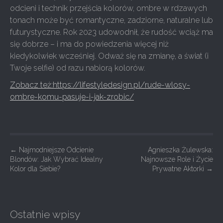
odcieni i technik przejścia kolorów, ombre w rdzawych
tonach może być romantyczne, zadziorne, naturalne lub
futurystyczne. Rok 2023 udowodnił, że rudość wciąż ma
się dobrze – i ma do powiedzenia więcej niż
kiedykolwiek wcześniej. Odważ się na zmianę, a świat (i
Twoje selfie) od razu nabiorą kolorów.
Zobacz też:https://lifestyledesign.pl/rude-wlosy-
ombre-komu-pasuje-i-jak-zrobic/
P
←
Najmodniejsze Odcienie
Agnieszka Żulewska:
Blondów: Jak Wybrać Idealny
Najnowsze Role i Życie
o
Kolor dla Siebie?
Prywatne Aktorki
→
s
t
n
Ostatnie wpisy
a