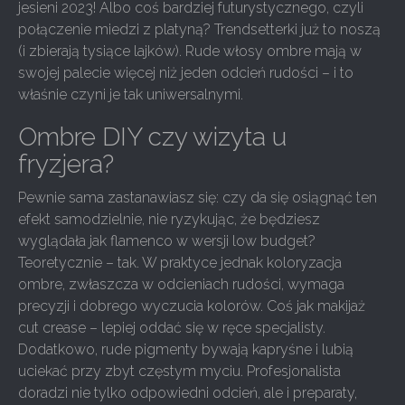
jesieni 2023! Albo coś bardziej futurystycznego, czyli
połączenie miedzi z platyną? Trendsetterki już to noszą
(i zbierają tysiące lajków). Rude włosy ombre mają w
swojej palecie więcej niż jeden odcień rudości – i to
właśnie czyni je tak uniwersalnymi.
Ombre DIY czy wizyta u
fryzjera?
Pewnie sama zastanawiasz się: czy da się osiągnąć ten
efekt samodzielnie, nie ryzykując, że będziesz
wyglądała jak flamenco w wersji low budget?
Teoretycznie – tak. W praktyce jednak koloryzacja
ombre, zwłaszcza w odcieniach rudości, wymaga
precyzji i dobrego wyczucia kolorów. Coś jak makijaż
cut crease – lepiej oddać się w ręce specjalisty.
Dodatkowo, rude pigmenty bywają kapryśne i lubią
uciekać przy zbyt częstym myciu. Profesjonalista
doradzi nie tylko odpowiedni odcień, ale i preparaty,