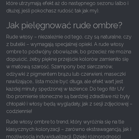
które utrzymają efekt aż do następnego sezonu (albo i
dłużej, jeśli pokochasz rudość tak jak my).
Jak pielęgnować rude ombre?
Rude włosy – niezależnie od tego, czy są naturalne, czy
z butelki – wymagają specjalnej opieki. A rude włosy
ombre to podwójny obowiązek, bo przecież nie można
dopuścić, żeby piękne przejście kolorów zamieniło się
w matową szarość. Szampony bez siarczanów,
odżywki z pigmentem brązu lub czerwieni, maseczki
nawilżające… lista może być długa, ale efekt wart jest
każdej minuty spędzonej w łazience. Do tego filtr UV
(bo promienie słoneczne są bardziej zdradliwe niż były
chłopak) i włosy będą wyglądały, jak z sesji zdjęciowej –
codziennie!
Rude włosy ombre to trend, który wyróżnia się na tle
klasycznych koloryzacji – zarówno ekstrawagancją, jak i
możliwością indywidualizacji. Dzięki różnorodności