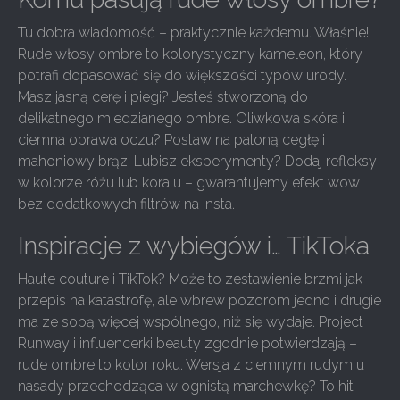
Tu dobra wiadomość – praktycznie każdemu. Właśnie!
Rude włosy ombre to kolorystyczny kameleon, który
potrafi dopasować się do większości typów urody.
Masz jasną cerę i piegi? Jesteś stworzoną do
delikatnego miedzianego ombre. Oliwkowa skóra i
ciemna oprawa oczu? Postaw na paloną cegłę i
mahoniowy brąz. Lubisz eksperymenty? Dodaj refleksy
w kolorze różu lub koralu – gwarantujemy efekt wow
bez dodatkowych filtrów na Insta.
Inspiracje z wybiegów i… TikToka
Haute couture i TikTok? Może to zestawienie brzmi jak
przepis na katastrofę, ale wbrew pozorom jedno i drugie
ma ze sobą więcej wspólnego, niż się wydaje. Project
Runway i influencerki beauty zgodnie potwierdzają –
rude ombre to kolor roku. Wersja z ciemnym rudym u
nasady przechodząca w ognistą marchewkę? To hit