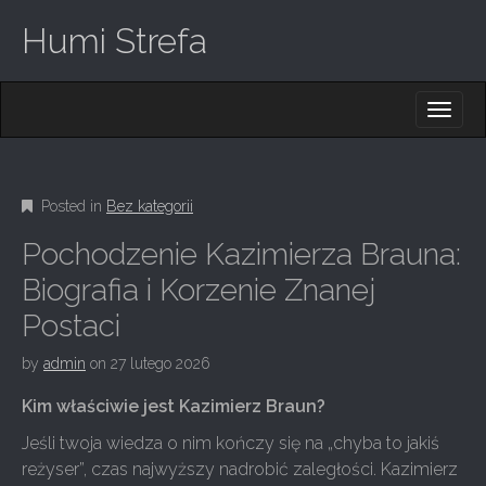
Humi Strefa
M
S
K
A
I
I
P
T
N
O
Posted in
Bez kategorii
M
C
O
E
Pochodzenie Kazimierza Brauna:
N
N
T
Biografia i Korzenie Znanej
E
U
Postaci
N
T
by
admin
on
27 lutego 2026
Kim właściwie jest Kazimierz Braun?
Jeśli twoja wiedza o nim kończy się na „chyba to jakiś
reżyser”, czas najwyższy nadrobić zaległości. Kazimierz