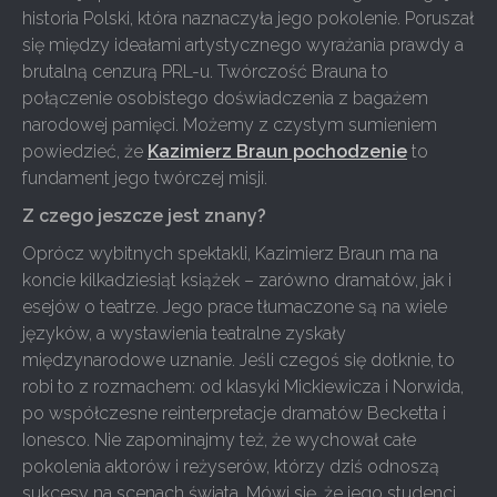
historia Polski, która naznaczyła jego pokolenie. Poruszał
się między ideałami artystycznego wyrażania prawdy a
brutalną cenzurą PRL-u. Twórczość Brauna to
połączenie osobistego doświadczenia z bagażem
narodowej pamięci. Możemy z czystym sumieniem
powiedzieć, że
Kazimierz Braun pochodzenie
to
fundament jego twórczej misji.
Z czego jeszcze jest znany?
Oprócz wybitnych spektakli, Kazimierz Braun ma na
koncie kilkadziesiąt książek – zarówno dramatów, jak i
esejów o teatrze. Jego prace tłumaczone są na wiele
języków, a wystawienia teatralne zyskały
międzynarodowe uznanie. Jeśli czegoś się dotknie, to
robi to z rozmachem: od klasyki Mickiewicza i Norwida,
po współczesne reinterpretacje dramatów Becketta i
Ionesco. Nie zapominajmy też, że wychował całe
pokolenia aktorów i reżyserów, którzy dziś odnoszą
sukcesy na scenach świata. Mówi się, że jego studenci