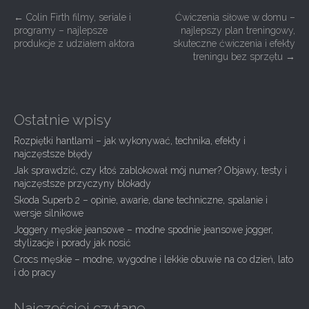
P
←
Colin Firth filmy, seriale i
Ćwiczenia siłowe w domu –
programy – najlepsze
najlepszy plan treningowy,
o
produkcje z udziałem aktora
skuteczne ćwiczenia i efekty
s
treningu bez sprzętu
→
t
n
a
Ostatnie wpisy
v
Rozpiętki hantlami – jak wykonywać, technika, efekty i
i
najczęstsze błędy
g
Jak sprawdzić, czy ktoś zablokował mój numer? Objawy, testy i
najczęstsze przyczyny blokady
a
Skoda Superb 2 – opinie, awarie, dane techniczne, spalanie i
t
wersje silnikowe
i
Joggery męskie jeansowe – modne spodnie jeansowe jogger,
stylizacje i porady jak nosić
o
Crocs męskie – modne, wygodne i lekkie obuwie na co dzień, lato
n
i do pracy
Najczęściej czytane