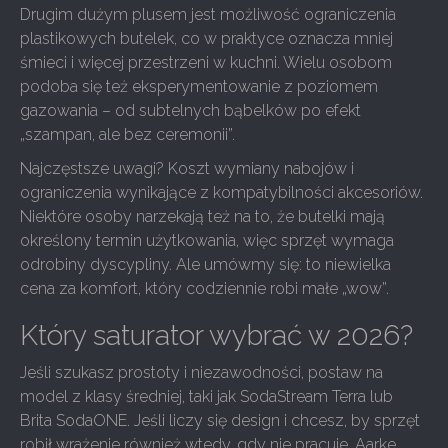
Drugim dużym plusem jest możliwość ograniczenia
plastikowych butelek, co w praktyce oznacza mniej
śmieci i więcej przestrzeni w kuchni. Wielu osobom
podoba się też eksperymentowanie z poziomem
gazowania – od subtelnych bąbelków po efekt
„szampan, ale bez ceremonii”.
Najczęstsze uwagi? Koszt wymiany nabojów i
ograniczenia wynikające z kompatybilności akcesoriów.
Niektóre osoby narzekają też na to, że butelki mają
określony termin użytkowania, więc sprzęt wymaga
odrobiny dyscypliny. Ale umówmy się: to niewielka
cena za komfort, który codziennie robi małe „wow”.
Który saturator wybrać w 2026?
Jeśli szukasz prostoty i niezawodności, postaw na
model z klasy średniej, taki jak SodaStream Terra lub
Brita SodaONE. Jeśli liczy się design i chcesz, by sprzęt
robił wrażenie również wtedy, gdy nie pracuje, Aarke