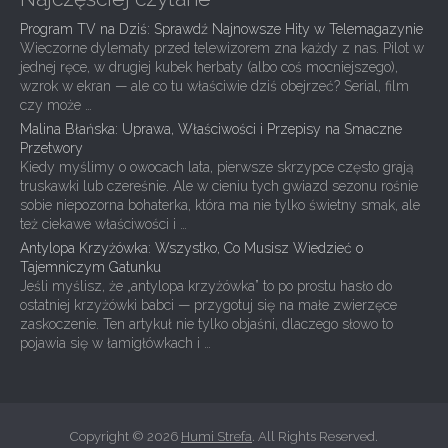
Program TV na Dziś: Sprawdź Najnowsze Hity w Telemagazynie
Wieczorne dylematy przed telewizorem zna każdy z nas. Pilot w
jednej ręce, w drugiej kubek herbaty (albo coś mocniejszego),
wzrok w ekran — ale co tu właściwie dziś obejrzeć? Serial, film
czy może …
Malina Błańska: Uprawa, Właściwości i Przepisy na Smaczne
Przetwory
Kiedy myślimy o owocach lata, pierwsze skrzypce często grają
truskawki lub czereśnie. Ale w cieniu tych gwiazd sezonu rośnie
sobie niepozorna bohaterka, która ma nie tylko świetny smak, ale
też ciekawe właściwości i …
Antylopa Krzyżówka: Wszystko, Co Musisz Wiedzieć o
Tajemniczym Gatunku
Jeśli myślisz, że „antylopa krzyżówka” to po prostu hasło do
ostatniej krzyżówki babci — przygotuj się na małe zwierzęce
zaskoczenie. Ten artykuł nie tylko objaśni, dlaczego słowo to
pojawia się w łamigłówkach i …
Copyright © 2026
Humi Strefa
. All Rights Reserved.