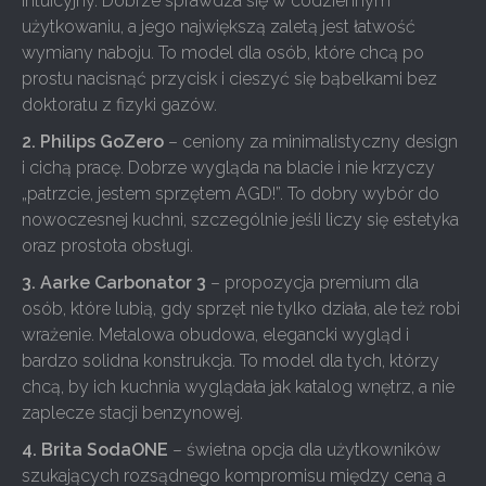
intuicyjny. Dobrze sprawdza się w codziennym
użytkowaniu, a jego największą zaletą jest łatwość
wymiany naboju. To model dla osób, które chcą po
prostu nacisnąć przycisk i cieszyć się bąbelkami bez
doktoratu z fizyki gazów.
2. Philips GoZero
– ceniony za minimalistyczny design
i cichą pracę. Dobrze wygląda na blacie i nie krzyczy
„patrzcie, jestem sprzętem AGD!”. To dobry wybór do
nowoczesnej kuchni, szczególnie jeśli liczy się estetyka
oraz prostota obsługi.
3. Aarke Carbonator 3
– propozycja premium dla
osób, które lubią, gdy sprzęt nie tylko działa, ale też robi
wrażenie. Metalowa obudowa, elegancki wygląd i
bardzo solidna konstrukcja. To model dla tych, którzy
chcą, by ich kuchnia wyglądała jak katalog wnętrz, a nie
zaplecze stacji benzynowej.
4. Brita SodaONE
– świetna opcja dla użytkowników
szukających rozsądnego kompromisu między ceną a