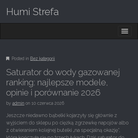
Humi Strefa
M
S
K
A
I
I
P
T
N
O
Posted in
Bez kategorii
M
C
O
E
Saturator do wody gazowanej
N
N
T
ranking: najlepsze modele,
E
U
opinie i porównanie 2026
N
T
by
admin
on
10 czerwca 2026
Jeszcze niedawno bąbelki kojarzyły się głównie z
wyjściem do sklepu po ciężką zgrzewkę napojów albo
z otwieraniem kolejnej butelki „na specjalną okazję”,
która kończyła się po trzech łykach. Dziś saturator do