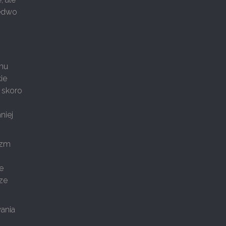
ledwo
anu
ie
e skoro
niej
izm
e
ze
ania