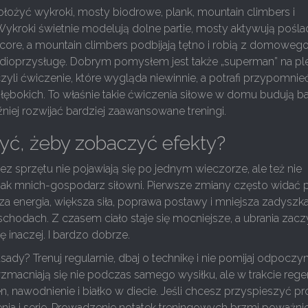
łożyć wykroki, mosty biodrowe, plank, mountain climbers i
ykroki świetnie modelują dolne partie, mosty aktywują poślad
core, a mountain climbers podbijają tętno i robią z domoweg
ardioprzysługę. Dobrym pomysłem jest także „superman” na pl
 czyli ćwiczenie, które wygląda niewinnie, a potrafi przypomnie
 głębokich. To właśnie takie ćwiczenia siłowe w domu budują b
niej rozwijać bardziej zaawansowane treningi.
yć, żeby zobaczyć efekty?
bez sprzętu nie pojawiają się po jednym wieczorze, ale też nie
jak mnich-gospodarz siłowni. Pierwsze zmiany często widać 
za energia, większa siła, poprawa postawy i mniejsza zadyszk
hodach. Z czasem ciało staje się mocniejsze, a ubrania zacz
ę inaczej. I bardzo dobrze.
sady? Trenuj regularnie, dbaj o technikę i nie pomijaj odpoczy
wzmacniają się nie podczas samego wysiłku, ale w trakcie regen
n, nawodnienie i białko w diecie. Jeśli chcesz przyspieszyć pr
nia i serie. Prowadzenie notatek treningowych brzmi poważnie