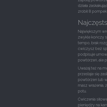
działa zaskakuj
zrobił 8 pompek,
Najczęst
Największym wro
zwykle kończy si
tempo, brak rozg
ćwiczysz bez spr
podpisuje umowy 
powtórzeń, ale p
Uważaj też na mo
przestaje się za
powtórzeń lub we
masz wrażenia,
potu.
Ćwiczenia siłow
pieniędzy na kar