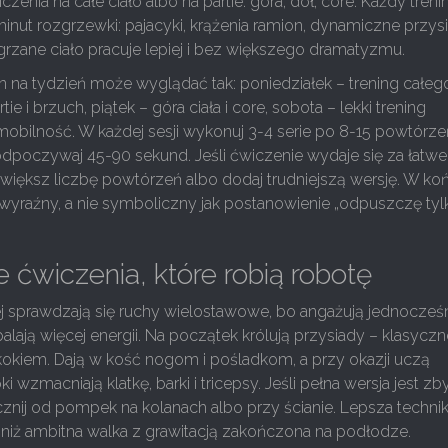
czenia na całe ciało albo na partie: góra, dół, core. Każdy treni
minut rozgrzewki: pajacyki, krążenia ramion, dynamiczne przysi
zgrzane ciało pracuje lepiej i bez większego dramatyzmu.
 na tydzień może wyglądać tak: poniedziałek – trening całego 
tie i brzuch, piątek – góra ciała i core, sobota – lekki trening
bilność. W każdej sesji wykonuj 3-4 serie po 8-15 powtórzeń
dpoczywaj 45-90 sekund. Jeśli ćwiczenie wydaje się za łatwe
zwiększ liczbę powtórzeń albo dodaj trudniejszą wersję. W ko
wyraźny, a nie symboliczny jak postanowienie „odpuszczę tyl
 ćwiczenia, które robią robotę
j sprawdzają się ruchy wielostawowe, bo angażują jednocześ
palają więcej energii. Na początek królują przysiady – klasyczn
okiem. Dają w kość nogom i pośladkom, a przy okazji uczą
ki wzmacniają klatkę, barki i tricepsy. Jeśli pełna wersja jest zb
znij od pompek na kolanach albo przy ścianie. Lepsza techni
ji niż ambitna walka z grawitacją zakończona na podłodze.