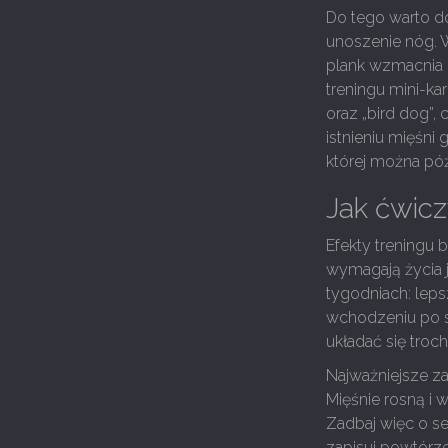
Do tego warto do
unoszenie nóg. W
plank wzmacnia 
treningu mini-k
oraz „bird dog”,
istnieniu mięśni
której można póź
Jak ćwicz
Efekty treningu 
wymagają życia 
tygodniach: leps
wchodzeniu po sc
układać się troch
Najważniejsze za
Mięśnie rosną i 
Zadbaj więc o se
zapisuj powtórze