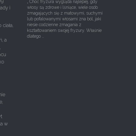
ng
„ Choć fryzura wygląda najlepiej, gdy
ady i
włosy są zdrowe i lśniące, wiele osób
zmagających się z matowymi, suchymi
lub pofalowanymi włosami zna ból, jaki
niesie codzienne zmagania z
ciała,
kształtowaniem swojej fryzury. Właśnie
dlatego …
, a
,
ńcu
ko
nie
e,
yt
ka w