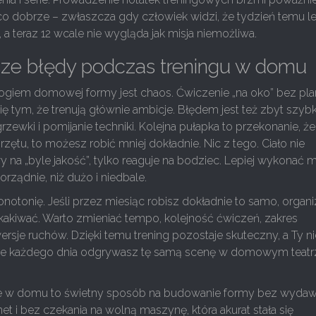
ąco dobrze – zwłaszcza gdy człowiek widzi, że tydzień temu 
 a teraz 12 wcale nie wygląda jak misja niemożliwa.
sze błędy podczas treningu w domu
giem domowej formy jest chaos. Ćwiczenie „na oko” bez pl
ę tym, że trenują głównie ambicje. Błędem jest też zbyt szybk
rzewki i pomijanie techniki. Kolejna pułapka to przekonanie, ż
zętu, to możesz robić mniej dokładnie. Nic z tego. Ciało nie
na „byle jakość”, tylko reaguje na bodziec. Lepiej wykonać m
orządnie, niż dużo i niedbale.
notonię. Jeśli przez miesiąc robisz dokładnie to samo, organ
skakiwać. Warto zmieniać tempo, kolejność ćwiczeń, zakres
rsje ruchów. Dzięki temu trening pozostaje skuteczny, a Ty ni
 że każdego dnia odgrywasz tę samą scenę w domowym teatr
e w domu to świetny sposób na budowanie formy bez wydaw
net i bez czekania na wolną maszynę, która akurat stała się