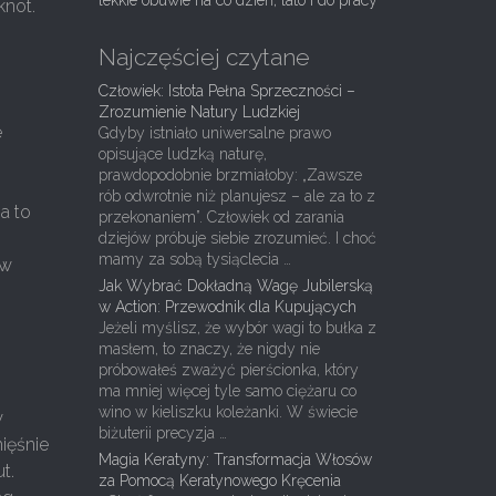
lekkie obuwie na co dzień, lato i do pracy
knot.
Najczęściej czytane
Człowiek: Istota Pełna Sprzeczności –
Zrozumienie Natury Ludzkiej
e
Gdyby istniało uniwersalne prawo
opisujące ludzką naturę,
prawdopodobnie brzmiałoby: „Zawsze
rób odwrotnie niż planujesz – ale za to z
a to
przekonaniem”. Człowiek od zarania
dziejów próbuje siebie zrozumieć. I choć
mamy za sobą tysiąclecia …
 w
Jak Wybrać Dokładną Wagę Jubilerską
w Action: Przewodnik dla Kupujących
Jeżeli myślisz, że wybór wagi to bułka z
masłem, to znaczy, że nigdy nie
próbowałeś zważyć pierścionka, który
ma mniej więcej tyle samo ciężaru co
wino w kieliszku koleżanki. W świecie
w
biżuterii precyzja …
ięśnie
Magia Keratyny: Transformacja Włosów
t.
za Pomocą Keratynowego Kręcenia