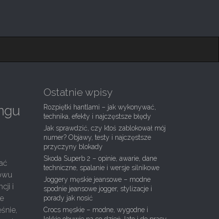
Ostatnie wpisy
ingu
Rozpiętki hantlami – jak wykonywać,
technika, efekty i najczęstsze błędy
Jak sprawdzić, czy ktoś zablokował mój
numer? Objawy, testy i najczęstsze
przyczyny blokady
Skoda Superb 2 – opinie, awarie, dane
wać
techniczne, spalanie i wersje silnikowe
nowu
Joggery męskie jeansowe – modne
ji i
spodnie jeansowe jogger, stylizacje i
ze
porady jak nosić
śnie,
Crocs męskie – modne, wygodne i