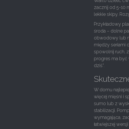
Warto dzielić ćwi
zacznij od 5-10 
lekkie skipy. Ro
Przykładowy plan
środa – dolne par
obwodowy lub mo
między seriami o
spowolnij ruch, 
progres ma być 
dziś”.
Skuteczne
W domu najlepie
więcej mięśni i s
sumo lub z wysk
stabilizacji. Pomp
wymagająca, zac
łatwiejszej wers