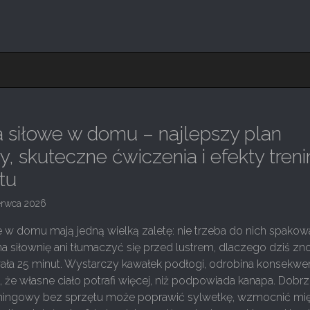
 siłowe w domu – najlepszy plan
y, skuteczne ćwiczenia i efekty tren
tu
erwca 2026
 w domu mają jedną wielką zaletę: nie trzeba do nich spako
na siłownię ani tłumaczyć się przed lustrem, dlaczego dziś z
ała 25 minut. Wystarczy kawałek podłogi, odrobina konsekwenc
 że własne ciało potrafi więcej, niż podpowiada kanapa. Dobr
eningowy bez sprzętu może poprawić sylwetkę, wzmocnić mię