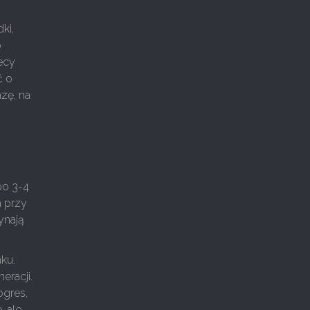
ki,
o
ecy
ć o
azę, na
po 3-4
a przy
ynają
nku.
eracji.
ogres,
, ale