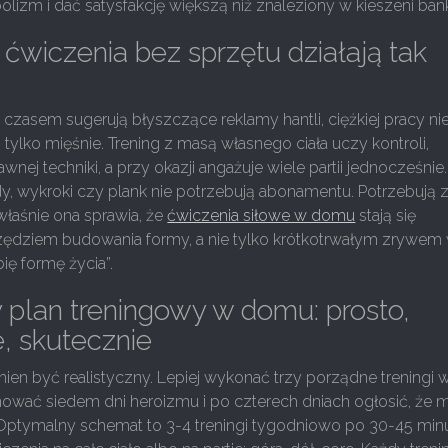
lizm i dać satysfakcję większą niż znaleziony w kieszeni ban
ćwiczenia bez sprzętu działają tak
zasem sugerują błyszczące reklamy hantli, ciężkiej pracy ni
 tylko mięśnie. Trening z masą własnego ciała uczy kontroli,
prawnej techniki, a przy okazji angażuje wiele partii jednocześnie.
y, wykroki czy plank nie potrzebują abonamentu. Potrzebują z
 właśnie ona sprawia, że
ćwiczenia siłowe w domu
stają się
ędziem budowania formy, a nie tylko krótkotrwałym zrywem
bię formę życia”.
 plan treningowy w domu: prosto,
e, skutecznie
ien być realistyczny. Lepiej wykonać trzy porządne treningi 
nować siedem dni heroizmu i po czterech dniach ogłosić, że m
 Optymalny schemat to 3-4 treningi tygodniowo po 30-45 minu