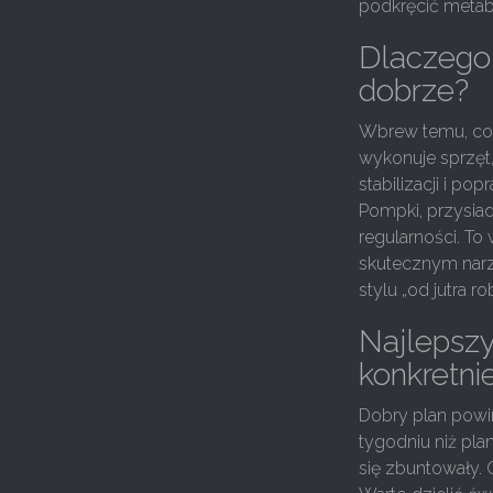
podkręcić metabo
Dlaczego 
dobrze?
Wbrew temu, co c
wykonuje sprzęt,
stabilizacji i po
Pompki, przysiad
regularności. To
skutecznym narz
stylu „od jutra ro
Najlepszy
konkretni
Dobry plan powin
tygodniu niż pla
się zbuntowały.