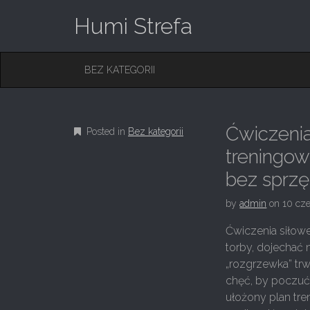
Humi Strefa
M
S
BEZ KATEGORII
K
A
I
I
P
T
N
O
Ćwiczenia
Posted in
Bez kategorii
M
C
O
treningow
E
N
N
bez sprzę
T
E
U
N
by
admin
on
10 cz
T
Ćwiczenia siłowe
torby, dojechać 
„rozgrzewka” trw
chęć, by poczuć,
ułożony plan tr