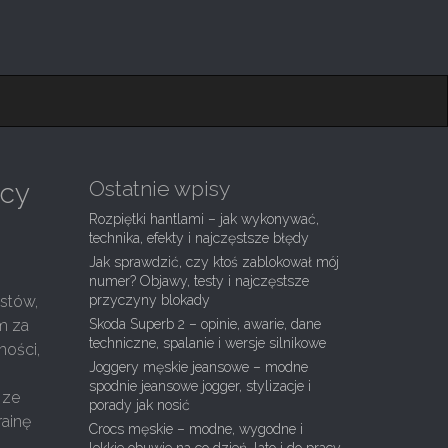
Ostatnie wpisy
ocy
Rozpiętki hantlami – jak wykonywać,
technika, efekty i najczęstsze błędy
Jak sprawdzić, czy ktoś zablokował mój
numer? Objawy, testy i najczęstsze
stów,
przyczyny blokady
m za
Skoda Superb 2 – opinie, awarie, dane
techniczne, spalanie i wersje silnikowe
mości,
Joggery męskie jeansowe – modne
spodnie jeansowe jogger, stylizacje i
 ze
porady jak nosić
rainę
Crocs męskie – modne, wygodne i