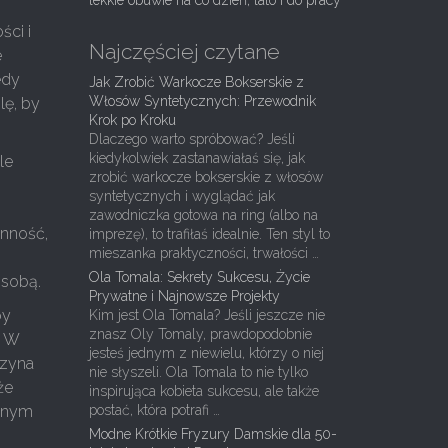
lekkie obuwie na co dzień, lato i do pracy
ści i
Najczęściej czytane
e
edy
Jak Zrobić Warkocze Bokserskie z
Włosów Syntetycznych: Przewodnik
lę, by
Krok po Kroku
Dlaczego warto spróbować? Jeśli
kiedykolwiek zastanawiałaś się, jak
le
zrobić warkocze bokserskie z włosów
i
syntetycznych i wyglądać jak
zawodniczka gotowa na ring (albo na
inność,
imprezę), to trafiłaś idealnie. Ten styl to
mieszanka praktyczności, trwałości …
Ola Tomala: Sekrety Sukcesu, Życie
 sobą.
Prywatne i Najnowsze Projekty
by
Kim jest Ola Tomala? Jeśli jeszcze nie
znasz Oly Tomaly, prawdopodobnie
. W
jesteś jednym z niewielu, którzy o niej
czyna
nie słyszeli. Ola Tomala to nie tylko
że
inspirująca kobieta sukcesu, ale także
innym
postać, która potrafi …
Modne Krótkie Fryzury Damskie dla 50-