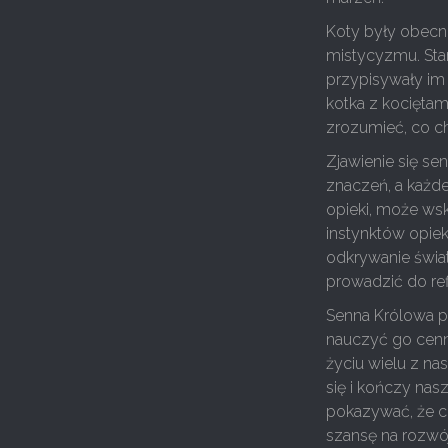
Koty były obecne
mistycyzmu. Staro
przypisywały im
kotka z kociętam
zrozumieć, co c
Zjawienie się se
znaczeń, a każde 
opieki, może ws
instynktów opiek
odkrywanie świa
prowadzić do ref
Senna Królowa pr
nauczyć go cenn
życiu wielu z na
się i kończy nas
pokazywać, że c
szansę na rozwój