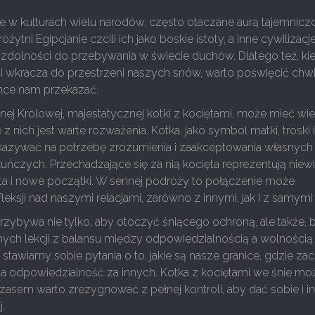
 w kulturach wielu narodów, często otaczane aurą tajemniczo
żytni Egipcjanie czcili ich jako boskie istoty, a inne cywilizacj
 zdolności do przebywania w świecie duchów. Dlatego też, ki
i wkracza do przestrzeni naszych snów, warto poświęcić chwi
hce nam przekazać.
nnej Królowej, majestatycznej kotki z kociętami, może mieć wie
z nich jest warte rozważenia. Kotka, jako symbol matki, troski 
kazywać na potrzebę zrozumienia i zaakceptowania własnych
uńczych. Przechadzające się za nią kocięta reprezentują niew
ta i nowe początki. W sennej podróży to połączenie może
leksji nad naszymi relacjami, zarówno z innymi, jak i z samymi
zybywa nie tylko, aby otoczyć śniącego ochroną, ale także, 
ych lekcji z balansu między odpowiedzialnością a wolnością
s stawiamy sobie pytania o to, jakie są nasze granice, gdzie za
za odpowiedzialność za innych. Kotka z kociętami we śnie mo
zasem warto zrezygnować z pełnej kontroli, aby dać sobie i 
.