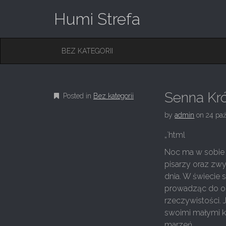
Humi Strefa
M
S
BEZ KATEGORII
K
A
I
I
P
T
N
O
Senna Kró
Posted in
Bez kategorii
M
C
O
E
by
admin
on
24 paź
N
N
T
„`html
E
U
N
Noc ma w sobie 
T
pisarzy oraz zwy
dnia. W świecie
prowadząc do od
rzeczywistości. 
swoimi małymi ko
marzeń.