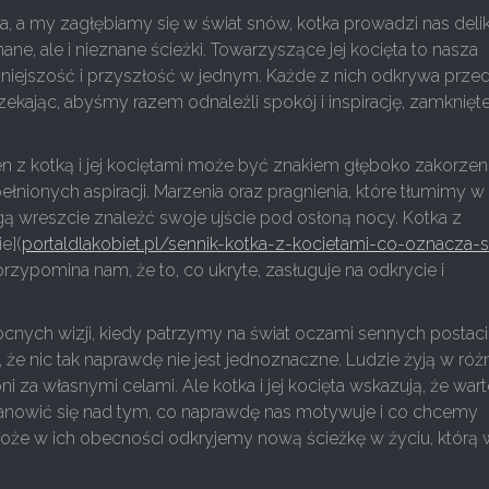
a, a my zagłębiamy się w świat snów, kotka prowadzi nas del
ane, ale i nieznane ścieżki. Towarzyszące jej kocięta to nasza
źniejszość i przyszłość w jednym. Każde z nich odkrywa prze
czekając, abyśmy razem odnaleźli spokój i inspirację, zamknięt
en z kotką i jej kociętami może być znakiem głęboko zakorze
pełnionych aspiracji. Marzenia oraz pragnienia, które tłumimy w
ą wreszcie znaleźć swoje ujście pod osłoną nocy. Kotka z
e](
portaldlakobiet.pl/sennik-kotka-z-kocietami-co-oznacza-
 przypomina nam, że to, co ukryte, zasługuje na odkrycie i
cnych wizji, kiedy patrzymy na świat oczami sennych postaci
że nic tak naprawdę nie jest jednoznaczne. Ludzie żyją w ró
i za własnymi celami. Ale kotka i jej kocięta wskazują, że war
tanowić się nad tym, co naprawdę nas motywuje i co chcemy
oże w ich obecności odkryjemy nową ścieżkę w życiu, którą 