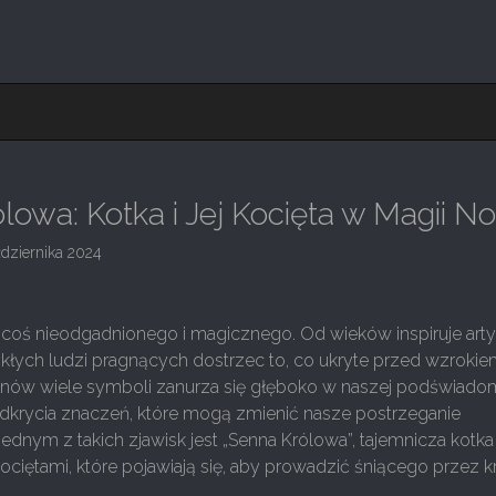
lowa: Kotka i Jej Kocięta w Magii N
dziernika 2024
coś nieodgadnionego i magicznego. Od wieków inspiruje arty
kłych ludzi pragnących dostrzec to, co ukryte przed wzrokie
 snów wiele symboli zanurza się głęboko w naszej podświado
krycia znaczeń, które mogą zmienić nasze postrzeganie
Jednym z takich zjawisk jest „Senna Królowa”, tajemnicza kotka
ciętami, które pojawiają się, aby prowadzić śniącego przez k