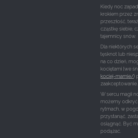
Kiedy noc zapad
krokiem przez zn
przeszłość, tera
cząstkę siebie, 
tajemnicy snów.
Dla niektórych s
tęsknot lub nies
na co dzień, mog
kociętami [we śni
kociej-mamie/
)
zaakceptowanie.
W sercu magii no
możemy odkryć, 
rytmach, w pogon
przystanąć, zas
osiągnąć. Być m
podążać.