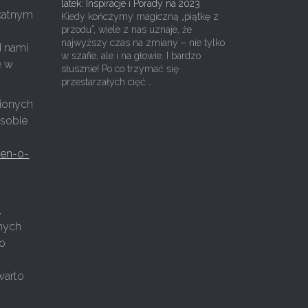
latek: Inspiracje i Porady na 2023
ikatnym
Kiedy kończymy magiczną „piątkę z
przodu”, wiele z nas uznaje, że
najwyższy czas na zmiany – nie tylko
d nami
w szafie, ale i na głowie. I bardzo
e w
słusznie! Po co trzymać się
przestarzałych cięć …
nionych
 sobie
sen-o-
,
żnych
to
warto