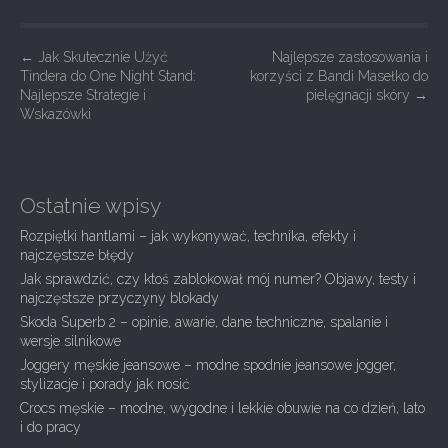
P
←
Jak Skutecznie Użyć
Najlepsze zastosowania i
Tindera do One Night Stand:
korzyści z Bandi Masełko do
o
Najlepsze Strategie i
pielęgnacji skóry
→
s
Wskazówki
t
n
a
Ostatnie wpisy
v
Rozpiętki hantlami – jak wykonywać, technika, efekty i
i
najczęstsze błędy
g
Jak sprawdzić, czy ktoś zablokował mój numer? Objawy, testy i
najczęstsze przyczyny blokady
a
Skoda Superb 2 – opinie, awarie, dane techniczne, spalanie i
t
wersje silnikowe
i
Joggery męskie jeansowe – modne spodnie jeansowe jogger,
stylizacje i porady jak nosić
o
Crocs męskie – modne, wygodne i lekkie obuwie na co dzień, lato
n
i do pracy