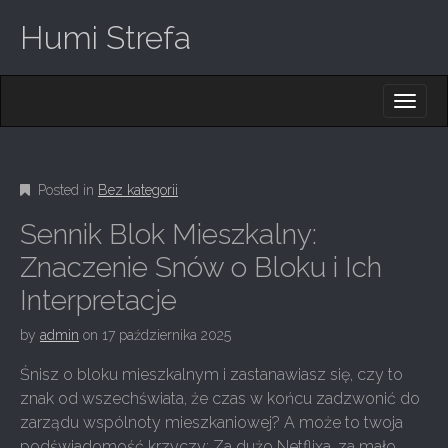
Humi Strefa
M
S
K
A
I
I
P
T
N
O
Posted in
Bez kategorii
M
C
O
E
Sennik Blok Mieszkalny:
N
N
T
Znaczenie Snów o Bloku i Ich
E
U
Interpretacje
N
T
by
admin
on
17 października 2025
Śnisz o bloku mieszkalnym i zastanawiasz się, czy to
znak od wszechświata, że czas w końcu zadzwonić do
zarządu wspólnoty mieszkaniowej? A może to twoja
podświadomość krzyczy: Za dużo Netflixa, za mało