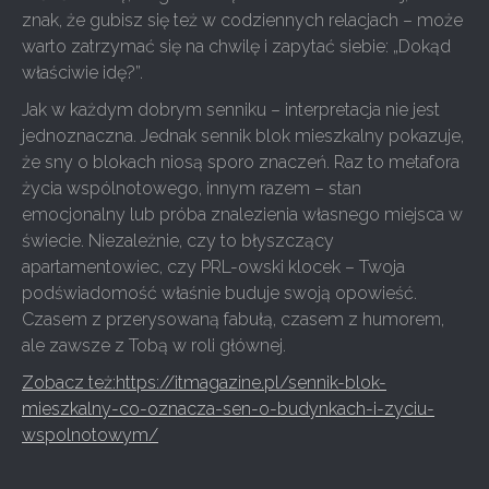
znak, że gubisz się też w codziennych relacjach – może
warto zatrzymać się na chwilę i zapytać siebie: „Dokąd
właściwie idę?”.
Jak w każdym dobrym senniku – interpretacja nie jest
jednoznaczna. Jednak sennik blok mieszkalny pokazuje,
że sny o blokach niosą sporo znaczeń. Raz to metafora
życia wspólnotowego, innym razem – stan
emocjonalny lub próba znalezienia własnego miejsca w
świecie. Niezależnie, czy to błyszczący
apartamentowiec, czy PRL-owski klocek – Twoja
podświadomość właśnie buduje swoją opowieść.
Czasem z przerysowaną fabułą, czasem z humorem,
ale zawsze z Tobą w roli głównej.
Zobacz też:https://itmagazine.pl/sennik-blok-
mieszkalny-co-oznacza-sen-o-budynkach-i-zyciu-
wspolnotowym/