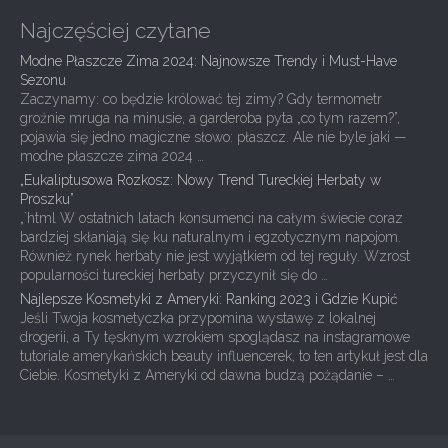
Najczęściej czytane
Modne Płaszcze Zima 2024: Najnowsze Trendy i Must-Have
Sezonu
Zaczynamy: co będzie królować tej zimy? Gdy termometr
groźnie mruga na minusie, a garderoba pyta „co tym razem?”,
pojawia się jedno magiczne słowo: płaszcz. Ale nie byle jaki —
modne płaszcze zima 2024 …
„Eukaliptusowa Rozkosz: Nowy Trend Tureckiej Herbaty w
Proszku”
„`html W ostatnich latach konsumenci na całym świecie coraz
bardziej skłaniają się ku naturalnym i egzotycznym napojom.
Również rynek herbaty nie jest wyjątkiem od tej reguły. Wzrost
popularności tureckiej herbaty przyczynił się do …
Najlepsze Kosmetyki z Ameryki: Ranking 2023 i Gdzie Kupić
Jeśli Twoja kosmetyczka przypomina wystawę z lokalnej
drogerii, a Ty tęsknym wzrokiem spoglądasz na instagramowe
tutoriale amerykańskich beauty influencerek, to ten artykuł jest dla
Ciebie. Kosmetyki z Ameryki od dawna budzą pożądanie – …