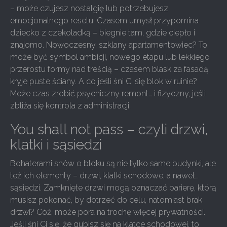
– może czujesz nostalgię lub potrzebujesz
emocjonalnego resetu. Czasem umysł przypomina
dziecko z czekoladką – biegnie tam, gdzie ciepło i
znajomo. Nowoczesny, szklany apartamentowiec? To
może być symbol ambicji, nowego etapu lub lekkiego
przerostu formy nad treścią – czasem blask za fasadą
kryje puste ściany. A co jeśli śni Ci się blok w ruinie?
Może czas zrobić psychiczny remont… i fizyczny, jeśli
zbliża się kontrola z administracji.
You shall not pass – czyli drzwi,
klatki i sąsiedzi
Bohaterami snów o bloku są nie tylko same budynki, ale
też ich elementy – drzwi, klatki schodowe, a nawet…
sąsiedzi. Zamknięte drzwi mogą oznaczać barierę, którą
musisz pokonać, by dotrzeć do celu, natomiast brak
drzwi? Cóż, może pora na trochę więcej prywatności.
Jeśli śni Ci się, że gubisz się na klatce schodowej, to