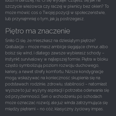
ludźmi bardziej, niż Ci się wydaje. Czujesz się jak na
szczycie wieżowca czy raczej w piwnicy bez okien? To
może mówić coś o Twojej pozycji w społeczeństwie,
lub przynajmniej o tym, jak ją postrzegasz.
Piętro ma znaczenie
Śniło Ci się, że mieszkasz na dziesiątym piętrze?
Gratulacje – może masz ambicje sięgające chmur, albo
boisz się wind, i dlatego zawsze wybierasz schody –
instynkt survivalowy w najlepszej formie. Piętra w bloku
często symbolizują poziom rozwoju duchowego,
kariery, a nawet strefy komfortu. Niższe kondygnacje
mogą wskazywać na konieczność skupienia się na
podstawach: rodzinie, zdrowiu, stabilności – natomiast
wyższe to już wyżyny aspiracji i potrzeba oderwania się
od przyziemności. Sen o wchodzeniu po schodach
może oznaczać rozwój, ale już winda zatrzymująca się
między piętrami – no cóż, klasyczny życiowy impas.