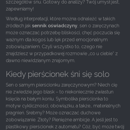
szczegółów snu. Gotowy do analizy? Twój umysł jest,
zapewniamy!
Według interpretacji, które można odnaleźć w takich
źródłach jak
sennik oświadczyny
, sen o zaręczynach
może oznaczać potrzebę bliskości, chęć poczucia się
ważnym dla kogoś lub lęk przed emocjonalnym
zobowiązaniem. Czyli wszystko to, czego nie
znajdziesz w przypadkowej rozmowie „co u ciebie” z
dawno niewidzianym znajomym.
Kiedy pierścionek śni się solo
Sen o samym pierścionku zaręczynowym? Niech cię
nie zwiedzie jego blask – to niekoniecznie zwiastun
księcia na białym koniu. Symbolika pierścionka to
motyw cykliczności, obowiązku, a także… materialnych
pragnień. Srebrny? Może oznaczać duchowe
zobowiązanie. Złoty? Pieniężne ambicje. A jeśli jest to
plastikowy pierścionek z automatu? Cóż, być może twój