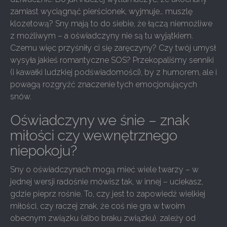
zamiast wyciągnąć pierścionek, wyjmuje… muszlę
klozetową? Sny mają to do siebie, że łączą niemożliwe
z możliwym – a oświadczyny nie są tu wyjątkiem.
Czemu więc przyśniły ci się zaręczyny? Czy twój umysł
wysyła jakieś romantyczne SOS? Przekopaliśmy senniki
(i kawałki ludzkiej podświadomości), by z humorem, ale i
powagą rozgryźć znaczenie tych emocjonujących
snów.
Oświadczyny we śnie – znak
miłości czy wewnętrznego
niepokoju?
Sny o oświadczynach mogą mieć wiele twarzy – w
jednej wersji radośnie mówisz tak, w innej – uciekasz,
gdzie pieprz rośnie. To, czy jest to zapowiedź wielkiej
miłości, czy raczej znak, że coś nie gra w twoim
obecnym związku (albo braku związku), zależy od