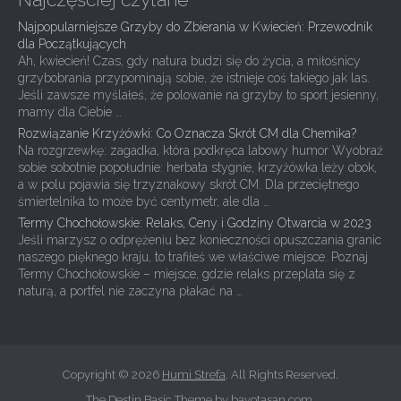
Najpopularniejsze Grzyby do Zbierania w Kwiecień: Przewodnik
dla Początkujących
Ah, kwiecień! Czas, gdy natura budzi się do życia, a miłośnicy
grzybobrania przypominają sobie, że istnieje coś takiego jak las.
Jeśli zawsze myślałeś, że polowanie na grzyby to sport jesienny,
mamy dla Ciebie …
Rozwiązanie Krzyżówki: Co Oznacza Skrót CM dla Chemika?
Na rozgrzewkę: zagadka, która podkręca labowy humor Wyobraź
sobie sobotnie popołudnie: herbata stygnie, krzyżówka leży obok,
a w polu pojawia się trzyznakowy skrót CM. Dla przeciętnego
śmiertelnika to może być centymetr, ale dla …
Termy Chochołowskie: Relaks, Ceny i Godziny Otwarcia w 2023
Jeśli marzysz o odprężeniu bez konieczności opuszczania granic
naszego pięknego kraju, to trafiłeś we właściwe miejsce. Poznaj
Termy Chochołowskie – miejsce, gdzie relaks przeplata się z
naturą, a portfel nie zaczyna płakać na …
Copyright © 2026
Humi Strefa
. All Rights Reserved.
The Destin Basic Theme by
bavotasan.com
.