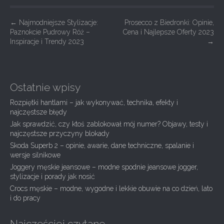
P
←
Najmodniejsze Stylizacje:
Prosecco z Biedronki: Opinie,
Paznokcie Pudrowy Róż –
Cena i Najlepsze Oferty 2023
o
Inspiracje i Trendy 2023
→
s
t
n
Ostatnie wpisy
a
Rozpiętki hantlami – jak wykonywać, technika, efekty i
v
najczęstsze błędy
i
Jak sprawdzić, czy ktoś zablokował mój numer? Objawy, testy i
g
najczęstsze przyczyny blokady
Skoda Superb 2 – opinie, awarie, dane techniczne, spalanie i
a
wersje silnikowe
t
Joggery męskie jeansowe – modne spodnie jeansowe jogger,
i
stylizacje i porady jak nosić
Crocs męskie – modne, wygodne i lekkie obuwie na co dzień, lato
o
i do pracy
n
Najczęściej czytane