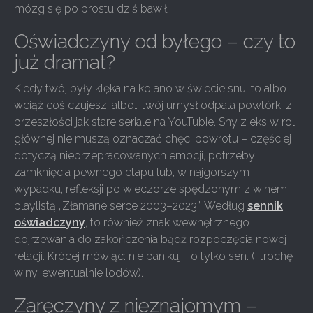
mózg się po prostu dziś bawił.
Oświadczyny od byłego – czy to
już dramat?
Kiedy twój były klęka na kolano w świecie snu, to albo
wciąż coś czujesz, albo… twój umysł odpala powtórki z
przeszłości jak stare seriale na YouTubie. Sny z eks w roli
głównej nie muszą oznaczać chęci powrotu – częściej
dotyczą nieprzepracowanych emocji, potrzeby
zamknięcia pewnego etapu lub, w najgorszym
wypadku, refleksji po wieczorze spędzonym z winem i
playlistą „Złamane serce 2003–2023”. Według
sennik
oświadczyny
, to również znak wewnętrznego
dojrzewania do zakończenia bądź rozpoczęcia nowej
relacji. Krócej mówiąc: nie panikuj. To tylko sen. (I trochę
winy, ewentualnie lodów).
Zaręczyny z nieznajomym –