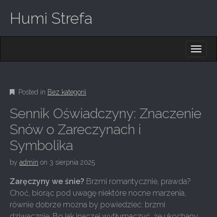
Humi Strefa
M
S
K
A
I
I
P
T
N
O
Posted in
Bez kategorii
M
C
O
E
Sennik Oświadczyny: Znaczenie
N
N
T
Snów o Zareczynach i
E
U
Symbolika
N
T
by
admin
on
3 sierpnia 2025
Zaręczyny we śnie?
Brzmi romantycznie, prawda?
Choć, biorąc pod uwagę niektóre nocne marzenia,
równie dobrze można by powiedzieć: brzmi
dziwacznie. Bo jak inaczej wytłumaczyć, że ukochany