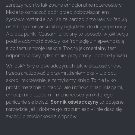
zaręczynach to tak zwane emocjonalne rollercostery.
Może to oznaczać opór przed zobowiązaniem,
życiowe rozterki albo… że za bardzo przejęłaś się fabułą
ostatniego romansu, który oglądałaś do drugiej w nocy.
Ale bez paniki. Czasami takie sny to sposób, w jaki twoja
podświadomość ćwiczy konfrontację z niepewnością
albo testuje twoje reakcje. Trochę jak mentalny test
odpornosciowy, tylko mniej przyjemny i bez certyfikatu.
Wnioski? Sny o oświadczynach, jak większość snów,
trzeba analizować z przymrużeniem oka – lub obu,
skoro i tak właśnie je zamykamy, śniąc. To nie tylko
proste marzenia o miłości, ale i refleksje nad relacjami,
emocjami, a czasem – menu weselnym (którego
panicznie się boisz).
Sennik oświadczyny
to potężne
narzędzie, jeśli dobrze go zrozumiesz – i nie dasz się
zwieść pierścionkowi z chipsów.