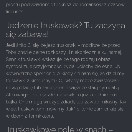
prostu podświadomie tęsknisz do romansów z czasów
liceum?
Jedzenie truskawek? Tu zaczyna
się zabawa!
Jeśli śniło Ci się, że jesz truskawki – możliwe, że przed
Tobą chwile pełne rozkoszy… i niekoniecznie kulinarnej.
Sennik truskawki wskazuje, że tego rodzaju obraz
symbolizuje przyjemności życia, uciechy cielesne lub
wewnętrzne spełnienie. A kiedy śni nam się, że dzielimy
truskawki z kimś innym? Oj, wtedy może zwiastować
nową relację lub zacieśnienie więzi ze starą sympatią.
Ale uwaga – spleśniałe truskawki to już zupełnie inna
bajka. One mogą wróżyć zdradę lub zawód miłosny. Tak
więc: truskawkom mówimy „tak”, o ile nie zamieniają się
w dżem z Terminatora.
Truskawkowe pole w snach –