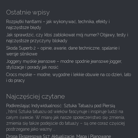
n
Ostatnie wpisy
a
Rozpiętki hantlami – jak wykonywać, technika, efekty i
v
najczęstsze błędy
i
Jak sprawdzić, czy ktoś zablokował mój numer? Objawy, testy i
g
najczęstsze przyczyny blokady
Skoda Superb 2 – opinie, awarie, dane techniczne, spalanie i
a
wersje silnikowe
t
Joggery męskie jeansowe – modne spodnie jeansowe jogger,
i
stylizacje i porady jak nosić
Crocs męskie – modne, wygodne i lekkie obuwie na co dzień, lato
o
i do pracy
n
Najczęściej czytane
Podkreślając Indywidualność: Sztuka Tatuażu pod Piersią
„`html Sztuka tatuażu od wieków fascynuje i inspiruje ludzi na
całym świecie. W miarę jak nasze społeczeństwo się zmienia,
zmienia się także podejście do tatuaży – są one coraz częściej
postrzegane jako ważny …
Droga Ekspresowa S17: Aktualizacje, Mapa i Planowane