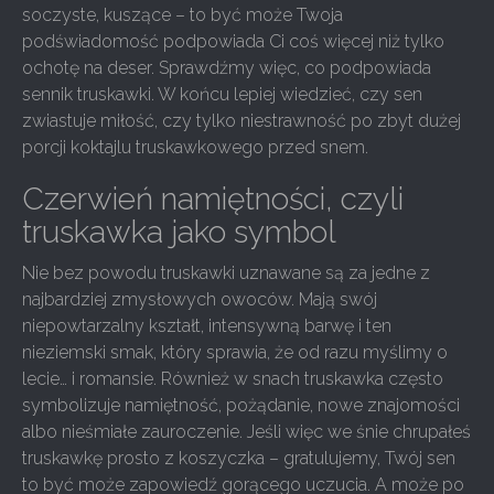
soczyste, kuszące – to być może Twoja
podświadomość podpowiada Ci coś więcej niż tylko
ochotę na deser. Sprawdźmy więc, co podpowiada
sennik truskawki. W końcu lepiej wiedzieć, czy sen
zwiastuje miłość, czy tylko niestrawność po zbyt dużej
porcji koktajlu truskawkowego przed snem.
Czerwień namiętności, czyli
truskawka jako symbol
Nie bez powodu truskawki uznawane są za jedne z
najbardziej zmysłowych owoców. Mają swój
niepowtarzalny kształt, intensywną barwę i ten
nieziemski smak, który sprawia, że od razu myślimy o
lecie… i romansie. Również w snach truskawka często
symbolizuje namiętność, pożądanie, nowe znajomości
albo nieśmiałe zauroczenie. Jeśli więc we śnie chrupałeś
truskawkę prosto z koszyczka – gratulujemy, Twój sen
to być może zapowiedź gorącego uczucia. A może po