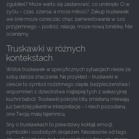
zgubiłeś? Może warto się zastanowić, co umknęło Ci w
życiu – czas, szansa, a może miłość? Zakup truskawek
we śnie może oznaczać chęć zainwestowania w coś
przyjemnego – podróż, relację, może nową torebkę. Nie
oceniamy.
Truskawki w różnych
kontekstach
Widok truskawek w specyficznych sytuacjach niesie ze
sobą dalsze znaczenia. Na przykład – truskawki w
cieście to symbol rodzinnego ciepła, bezpieczeństwa i
wspomnień z dzieciństwa (najlepiej tych z wakacyjnej
kuchni babci). Truskawki pokryte bitą śmietaną miewają
już bardziej pikantne interpretacje – i niech pozostaną
one Twoją małą tajemnicą.
Sny o truskawkach to prawdziwy koktajl emocji,
symboliki i osobistych skojarzeń. Niezależnie od tego,