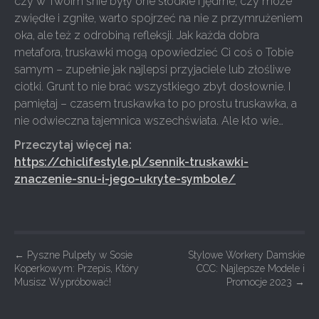
czy w Twoim śnie były one słodkie i jędrne, czy może
zwiędłe i zgniłe, warto spojrzeć na nie z przymrużeniem
oka, ale też z odrobiną refleksji. Jak każda dobra
metafora, truskawki mogą opowiedzieć Ci coś o Tobie
samym – zupełnie jak najlepsi przyjaciele lub złośliwe
ciotki. Grunt to nie brać wszystkiego zbyt dosłownie. I
pamiętaj – czasem truskawka to po prostu truskawka, a
nie odwieczna tajemnica wszechświata. Ale kto wie…
Przeczytaj więcej na:
https://chiclifestyle.pl/sennik-truskawki-
znaczenie-snu-i-jego-ukryte-symbole/
P
←
Pyszne Pulpety w Sosie
Stylowe Workery Damskie
Koperkowym: Przepis, Który
CCC: Najlepsze Modele i
o
Musisz Wypróbować!
Promocje 2023
→
s
t