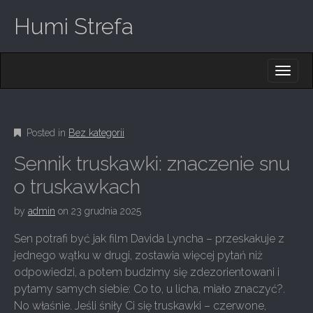
Humi Strefa
M
S
K
A
I
I
P
T
N
O
Posted in
Bez kategorii
M
C
O
E
Sennik truskawki: znaczenie snu
N
N
T
o truskawkach
E
U
N
by
admin
on
23 grudnia 2025
T
Sen potrafi być jak film Davida Lyncha – przeskakuje z
jednego wątku w drugi, zostawia więcej pytań niż
odpowiedzi, a potem budzimy się zdezorientowani i
pytamy samych siebie: Co to, u licha, miało znaczyć?.
No właśnie. Jeśli śniły Ci się truskawki – czerwone,