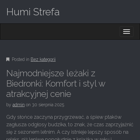
Humi Strefa
M
S
K
A
I
I
P
T
N
O
Posted in
Bez kategorii
M
C
O
E
Najmodniejsze leżaki z
N
N
T
Biedronki: Komfort i styl w
E
U
atrakcyjnej cenie
N
T
by
admin
on
30 sierpnia 2025
Gdy słońce zaczyna przygrzewać, a śpiew ptaków
zagłusza odgłosy budzika, to znak, że czas zaprzyjaźnić
się z sezonem letnim. A czy istnieje lepszy sposób na
relaks, niż leniwe popołudnie z książką w ręku i