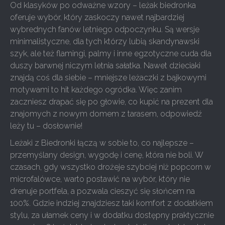
Od klasyków po odważne wzory – leżak biedronka
oferuje wybór, który zaskoczy nawet najbardziej
wybrednych fanów letniego odpoczynku. Są wersje
minimalistyczne, dla tych którzy lubią skandynawski
szyk, ale też flamingi, palmy i inne egzotyczne cuda dla
duszy barwnej niczym letnia sałatka. Nawet dzieciaki
znajdą coś dla siebie – mniejsze leżaczki z bajkowymi
motywami to hit każdego ogródka. Więc zanim
zaczniesz drapać się po głowie, co kupić na prezent dla
znajomych z nowym domem z tarasem, odpowiedź
leży tu – dosłownie!
Leżaki z Biedronki łączą w sobie to, co najlepsze –
przemyślany design, wygodę i cenę, która nie boli. W
czasach, gdy wszystko drożeje szybciej niż popcorn w
microfalówce, warto postawić na wybór, który nie
drenuje portfela, a pozwala cieszyć się słońcem na
100%. Gdzie indziej znajdziesz taki komfort z dodatkiem
stylu, za ułamek ceny i w dodatku dostępny praktycznie