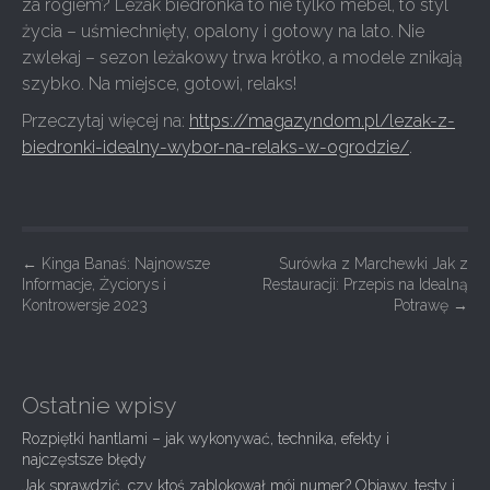
za rogiem? Leżak biedronka to nie tylko mebel, to styl
życia – uśmiechnięty, opalony i gotowy na lato. Nie
zwlekaj – sezon leżakowy trwa krótko, a modele znikają
szybko. Na miejsce, gotowi, relaks!
Przeczytaj więcej na:
https://magazyndom.pl/lezak-z-
biedronki-idealny-wybor-na-relaks-w-ogrodzie/
.
P
←
Kinga Banaś: Najnowsze
Surówka z Marchewki Jak z
Informacje, Życiorys i
Restauracji: Przepis na Idealną
o
Kontrowersje 2023
Potrawę
→
s
t
n
Ostatnie wpisy
a
Rozpiętki hantlami – jak wykonywać, technika, efekty i
v
najczęstsze błędy
i
Jak sprawdzić, czy ktoś zablokował mój numer? Objawy, testy i