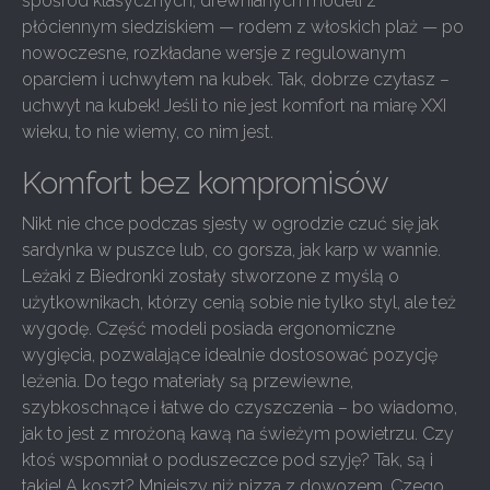
spośród klasycznych, drewnianych modeli z
płóciennym siedziskiem — rodem z włoskich plaż — po
nowoczesne, rozkładane wersje z regulowanym
oparciem i uchwytem na kubek. Tak, dobrze czytasz –
uchwyt na kubek! Jeśli to nie jest komfort na miarę XXI
wieku, to nie wiemy, co nim jest.
Komfort bez kompromisów
Nikt nie chce podczas sjesty w ogrodzie czuć się jak
sardynka w puszce lub, co gorsza, jak karp w wannie.
Leżaki z Biedronki zostały stworzone z myślą o
użytkownikach, którzy cenią sobie nie tylko styl, ale też
wygodę. Część modeli posiada ergonomiczne
wygięcia, pozwalające idealnie dostosować pozycję
leżenia. Do tego materiały są przewiewne,
szybkoschnące i łatwe do czyszczenia – bo wiadomo,
jak to jest z mrożoną kawą na świeżym powietrzu. Czy
ktoś wspomniał o poduszeczce pod szyję? Tak, są i
takie! A koszt? Mniejszy niż pizza z dowozem. Czego