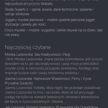
g
najczęstsze przyczyny blokady
Skoda Superb 2 – opinie, awarie, dane techniczne, spalanie i
a
wersje silnikowe
t
Joggery męskie jeansowe – modne spodnie jeansowe jogger,
i
stylizacje i porady jak nosić
Crocs męskie – modne, wygodne i lekkie obuwie na co dzień, lato
o
i do pracy
n
Najczęściej czytane
Monika Laskowska: Siła Kreatywności i Pasji
„`html Monika Laskowska, znana polska dziennikarka, jest żywym
dowodem na to, jak siła kreatywności i pasji może przekształcić
zwykłe życie w niezwykłą przygodę zawodową. Każdego dnia
inspiruje tysiące ludzi swoją niezłomną postawą i …
Joanna Liszowska: Najnowsze Wiadomości, Filmy i Życie
Prywatne Gwiazdy
Joanna Liszowska: Kobieta, która nigdy nie przestaje zaskakiwać
Joanna Liszowska to imię i nazwisko, które od lat przyciąga
uwagę nie tylko na scenach teatralnych i ekranach telewizorów,
ale także w życiu codziennym. Aktorka, …
Jak Uprawiać Miskant Variegatus: Przewodnik dla Ogrodników