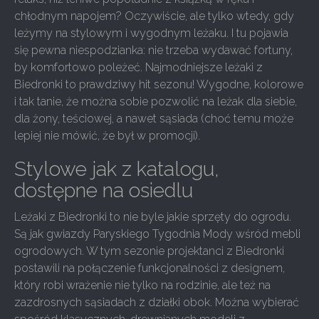
chłodnym napojem? Oczywiście, ale tylko wtedy, gdy
leżymy na stylowym i wygodnym leżaku. I tu pojawia
się pewna niespodzianka: nie trzeba wydawać fortuny,
by komfortowo poleżeć. Najmodniejsze leżaki z
Biedronki to prawdziwy hit sezonu! Wygodne, kolorowe
i tak tanie, że można sobie pozwolić na leżak dla siebie,
dla żony, teściowej, a nawet sąsiada (choć temu może
lepiej nie mówić, że był w promocji).
Stylowe jak z katalogu,
dostępne na osiedlu
Leżaki z Biedronki to nie byle jakie sprzęty do ogrodu.
Są jak gwiazdy Paryskiego Tygodnia Mody wśród mebli
ogrodowych. W tym sezonie projektanci z Biedronki
postawili na połączenie funkcjonalności z designem,
który robi wrażenie nie tylko na rodzinie, ale też na
zazdrosnych sąsiadach z działki obok. Można wybierać