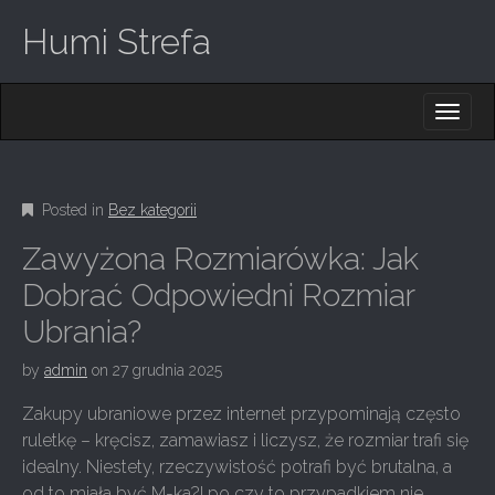
Humi Strefa
M
S
K
A
I
I
P
T
N
O
Posted in
Bez kategorii
M
C
O
E
Zawyżona Rozmiarówka: Jak
N
N
T
Dobrać Odpowiedni Rozmiar
E
U
Ubrania?
N
T
by
admin
on
27 grudnia 2025
Zakupy ubraniowe przez internet przypominają często
ruletkę – kręcisz, zamawiasz i liczysz, że rozmiar trafi się
idealny. Niestety, rzeczywistość potrafi być brutalna, a
od to miała być M-ka?! po czy to przypadkiem nie