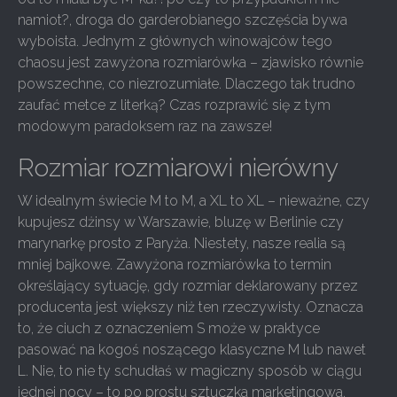
namiot?, droga do garderobianego szczęścia bywa
wyboista. Jednym z głównych winowajców tego
chaosu jest zawyżona rozmiarówka – zjawisko równie
powszechne, co niezrozumiałe. Dlaczego tak trudno
zaufać metce z literką? Czas rozprawić się z tym
modowym paradoksem raz na zawsze!
Rozmiar rozmiarowi nierówny
W idealnym świecie M to M, a XL to XL – nieważne, czy
kupujesz dżinsy w Warszawie, bluzę w Berlinie czy
marynarkę prosto z Paryża. Niestety, nasze realia są
mniej bajkowe. Zawyżona rozmiarówka to termin
określający sytuację, gdy rozmiar deklarowany przez
producenta jest większy niż ten rzeczywisty. Oznacza
to, że ciuch z oznaczeniem S może w praktyce
pasować na kogoś noszącego klasyczne M lub nawet
L. Nie, to nie ty schudłaś w magiczny sposób w ciągu
jednej nocy – to po prostu sztuczka marketingowa,