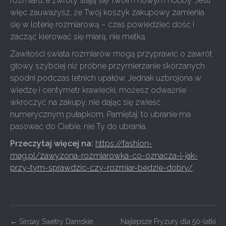
rozmiaru, a zwroty stają się Twoim nowym hobby. Jeśli
więc zauważysz, że Twój koszyk zakupowy zamienia
się w loterię rozmiarową – czas powiedzieć dość i
zacząć kierować się miarą, nie metką.
Zawiłości świata rozmiarów mogą przyprawić o zawrót
głowy szybciej niż próbne przymierzanie skórzanych
spodni podczas letnich upałów. Jednak uzbrojona w
wiedzę i centymetr krawiecki, możesz odważnie
wkroczyć na zakupy, nie dając się zwieść
numerycznym pułapkom. Pamiętaj: to ubranie ma
pasować do Ciebie, nie Ty do ubrania.
Przeczytaj więcej na:
https://fashion-
mag.pl/zawyzona-rozmiarowka-co-oznacza-i-jak-
przy-tym-sprawdzic-czy-rozmiar-bedzie-dobry/
.
P
←
Sinsay Swetry Damskie:
Najlepsze Fryzury dla 50-latki