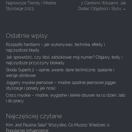
Najnowsze Trendy i Modne
z Cienkimi Włosami: Jak
o
Stylizacje 2023
Dodać Objętości i Stylu
→
s
t
n
Ostatnie wpisy
a
Rozpiętki hantlami – jak wykonywać, technika, efekty i
v
najczęstsze błędy
i
Jak sprawdzić, czy ktoś zablokował mój numer? Objawy, testy i
g
najczęstsze przyczyny blokady
Skoda Superb 2 – opinie, awarie, dane techniczne, spalanie i
a
wersje silnikowe
t
Joggery męskie jeansowe – modne spodnie jeansowe jogger,
i
stylizacje i porady jak nosić
Crocs męskie – modne, wygodne i lekkie obuwie na co dzień, lato
o
i do pracy
n
Najczęściej czytane
Kim Jest Paulina Sala? Wszystko, Co Musisz Wiedzieć o
Popularnej Influencerce