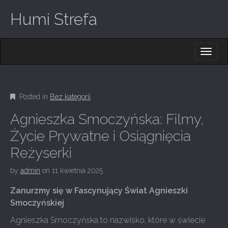
Humi Strefa
M
S
K
A
I
I
P
T
N
O
Posted in
Bez kategorii
M
C
O
E
Agnieszka Smoczyńska: Filmy,
N
N
T
Życie Prywatne i Osiągnięcia
E
U
Reżyserki
N
T
by
admin
on
11 kwietnia 2025
Zanurzmy się w Fascynujący Świat Agnieszki
Smoczyńskiej
Agnieszka Smoczyńska to nazwisko, które w świecie