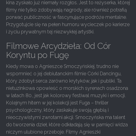
kina zyskało już niemały rozgłos. Jest to reżyserka, której
filmy nie tylko zdobywają nagrody, ale również potrafią
porwać publiczność w fascynujące podróże mentalne.
Przygotujcie się na pełen humoru wycieczek po karierze
i życiu prywatnym tej niezwykłej artystki.
Filmowe Arcydzieła: Od Cór
Koryntu po Fugę
Kiedy mowa o Agnieszce Smoczyńskiej, trudno nie
wspomnieć o jej debiutanckim filmie Córki Dancingu,
który zdobył serca zarówno krytyków, jak i publiki. Ta
nietuzinkowa opowieść o morskich syrenach osadzona
w latach 80., jest jak kolorowy festiwal muzyki i emocji.
Kolejnym hitem w jej kolekcji jest Fuga – thriller
psychologiczny, który zaskakuje swoją głębią i
nieoczywistymi zwrotami akcji. Smoczyńska ma talent
do tworzenia dzieł, które odkładają się w pamięci widza
niczym ulubione przeboje. Filmy Agnieszki