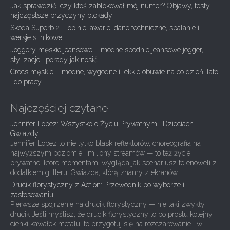
g
Jak sprawdzić, czy ktoś zablokował mój numer? Objawy, testy i
najczęstsze przyczyny blokady
a
Skoda Superb 2 – opinie, awarie, dane techniczne, spalanie i
t
wersje silnikowe
i
Joggery męskie jeansowe – modne spodnie jeansowe jogger,
stylizacje i porady jak nosić
o
Crocs męskie – modne, wygodne i lekkie obuwie na co dzień, lato
n
i do pracy
Najczęściej czytane
Jennifer Lopez: Wszystko o Życiu Prywatnym i Dzieciach
Gwiazdy
Jennifer Lopez to nie tylko blask reflektorów, choreografia na
najwyższym poziomie i miliony streamów — to też życie
prywatne, które momentami wygląda jak scenariusz telenoweli z
dodatkiem glitteru. Gwiazda, którą znamy z ekranów …
Drucik florystyczny z Action: Przewodnik po wyborze i
zastosowaniu
Pierwsze spojrzenie na drucik florystyczny — nie taki zwykły
drucik Jeśli myślisz, że drucik florystyczny to po prostu kolejny
cienki kawałek metalu, to przygotuj się na rozczarowanie… w