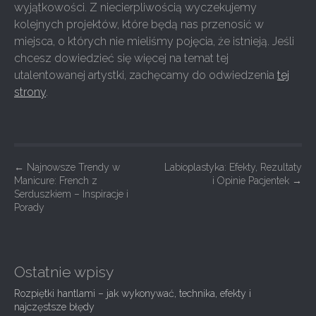
wyjątkowości. Z niecierpliwością wyczekujemy
kolejnych projektów, które będą nas przenosić w
miejsca, o których nie mieliśmy pojęcia, że istnieją. Jeśli
chcesz dowiedzieć się więcej na temat tej
utalentowanej artystki, zachęcamy do odwiedzenia
tej
strony
.
P
←
Najnowsze Trendy w
Labioplastyka: Efekty, Rezultaty
Manicure: French z
i Opinie Pacjentek
→
o
Serduszkiem – Inspiracje i
s
Porady
t
n
a
Ostatnie wpisy
v
Rozpiętki hantlami – jak wykonywać, technika, efekty i
i
najczęstsze błędy