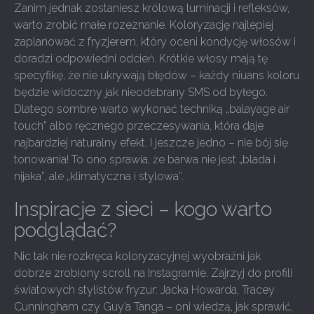
Zanim jednak zostaniesz królową luminacji i refleksów,
warto zrobić małe rozeznanie. Koloryzację najlepiej
zaplanować z fryzjerem, który oceni kondycję włosów i
doradzi odpowiedni odcień. Krótkie włosy mają tę
specyfikę, że nie ukrywają błędów – każdy niuans koloru
będzie widoczny jak nieodebrany SMS od byłego.
Dlatego sombre warto wykonać techniką „balayage air
touch” albo ręcznego przeczesywania, która daje
najbardziej naturalny efekt. I jeszcze jedno – nie bój się
tonowania! To ono sprawia, że barwa nie jest „blada i
nijaka”, ale „klimatyczna i stylowa”.
Inspiracje z sieci – kogo warto
podglądać?
Nic tak nie rozkręca koloryzacyjnej wyobraźni jak
dobrze zrobiony scroll na Instagramie. Zajrzyj do profili
światowych stylistów fryzur: Jacka Howarda, Tracey
Cunningham czy Guy’a Tanga – oni wiedzą, jak sprawić,