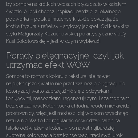
by sombre na krótkich włosach błyszczało w każdym
świetle. A jeśli chcesz inspiracji bardziej z lokalnego
podwórka – polskie influenserki także pokazują, że
krótka fryzura + refleksy = stylowy jackpot. Od klasyki w
stylu Małgorzaty Kożuchowskiej po artystyczne vibe’y
Kasi Sokołowskiej – jest w czym wybierać!
Porady pielęgnacyjne, czyli jak
utrzymać efekt WOW
Sombre to romans koloru z teksturą, ale nawet
najpiękniejsze światło nie przetrwa bez pielęgnacji. Po
koloryzacji warto zaprzyjaźnić się z odżywkami
tonującymi, maseczkami regenerującymi i szamponami
bez siarczanów. Kolor kocha chłodną wodę i nienawidzi
prostownicy, więc jeśli możesz, daj włosom wyschnąć
naturalnie. Warto też regularnie odwiedzać salon na
lekkie odświeżenie koloru – bo nawet najbardziej
subtelna koloryzacja bez konserwacji traci swój urok.