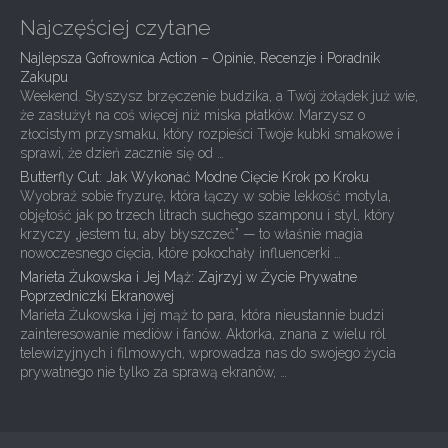
Najczęściej czytane
Najlepsza Gofrownica Action – Opinie, Recenzje i Poradnik
Zakupu
Weekend. Słyszysz brzęczenie budzika, a Twój żołądek już wie,
że zasłużył na coś więcej niż miska płatków. Marzysz o
złocistym przysmaku, który rozpieści Twoje kubki smakowe i
sprawi, że dzień zacznie się od …
Butterfly Cut: Jak Wykonać Modne Cięcie Krok po Kroku
Wyobraź sobie fryzurę, która łączy w sobie lekkość motyla,
objętość jak po trzech litrach suchego szamponu i styl, który
krzyczy „jestem tu, aby błyszczeć” — to właśnie magia
nowoczesnego cięcia, które pokochały influencerki …
Marieta Żukowska i Jej Mąż: Zajrzyj w Życie Prywatne
Poprzedniczki Ekranowej
Marieta Żukowska i jej mąż to para, która nieustannie budzi
zainteresowanie mediów i fanów. Aktorka, znana z wielu ról
telewizyjnych i filmowych, wprowadza nas do swojego życia
prywatnego nie tylko za sprawą ekranów, …