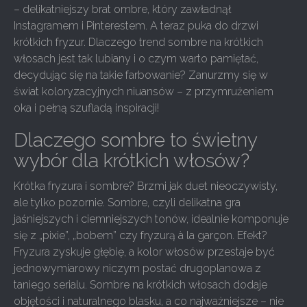
– delikatniejszy brat ombre, który zawładnął
Instagramem i Pinterestem. A teraz puka do drzwi
krótkich fryzur. Dlaczego trend sombre na krótkich
włosach jest tak lubiany i o czym warto pamiętać,
decydując się na takie farbowanie? Zanurzmy się w
świat koloryzacyjnych niuansów – z przymrużeniem
oka i pełną szufladą inspiracji!
Dlaczego sombre to świetny
wybór dla krótkich włosów?
Krótka fryzura i sombre? Brzmi jak duet nieoczywisty,
ale tylko pozornie. Sombre, czyli delikatna gra
jaśniejszych i ciemniejszych tonów, idealnie komponuje
się z „pixie”, „bobem” czy fryzurą à la garçon. Efekt?
Fryzura zyskuje głębię, a kolor włosów przestaje być
jednowymiarowy niczym postać drugoplanowa z
taniego serialu. Sombre na krótkich włosach dodaje
objętości i naturalnego blasku, a co najważniejsze – nie