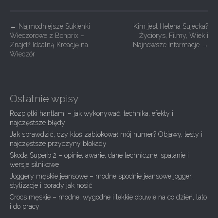
P
←
Najmodniejsze Sukienki
Kim jest Helena Sujecka?
Wieczorowe z Bonprix –
Życiorys, Filmy, Wiek i
o
Znajdź Idealną Kreację na
Najnowsze Informacje
→
s
Wieczór
t
n
a
Ostatnie wpisy
v
Rozpiętki hantlami – jak wykonywać, technika, efekty i
i
najczęstsze błędy
g
Jak sprawdzić, czy ktoś zablokował mój numer? Objawy, testy i
najczęstsze przyczyny blokady
a
Skoda Superb 2 – opinie, awarie, dane techniczne, spalanie i
t
wersje silnikowe
i
Joggery męskie jeansowe – modne spodnie jeansowe jogger,
stylizacje i porady jak nosić
o
Crocs męskie – modne, wygodne i lekkie obuwie na co dzień, lato
n
i do pracy