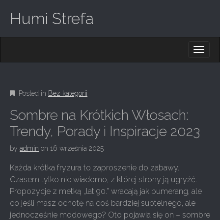
Humi Strefa
M
S
K
A
I
I
P
T
N
O
Posted in
Bez kategorii
M
C
O
E
Sombre na Krótkich Włosach:
N
N
T
Trendy, Porady i Inspiracje 2023
E
U
N
by
admin
on
16 września 2025
T
Każda krótka fryzura to zaproszenie do zabawy.
Czasem tylko nie wiadomo, z której strony ją ugryźć.
Propozycje z metką „lat 90.” wracają jak bumerang, ale
co jeśli masz ochotę na coś bardziej subtelnego, ale
jednocześnie modowego? Oto pojawia się on – sombre