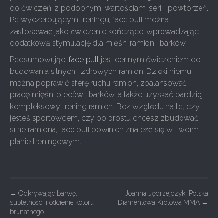
do ćwiczeń, z podobnymi wartościami serii i powtórzeń.
Po wyczerpującym treningu, face pull można
zastosować jako ćwiczenie kończące, wprowadzając
dodatkową stymulację dla mięśni ramion i barków.
Podsumowując,
face pull
jest cennym ćwiczeniem do
budowania silnych i zdrowych ramion. Dzięki niemu
można poprawić sferę ruchu ramion, zbalansować
pracę mięśni pleców i barków, a także uzyskać bardziej
kompleksowy trening ramion. Bez względu na to, czy
jesteś sportowcem, czy po prostu chcesz zbudować
silne ramiona, face pull powinien znaleźć się w Twoim
planie treningowym.
P
←
Odkrywając barwę:
Joanna Jędrzejczyk: Polska
subtelności i odcienie koloru
Diamentowa Królowa MMA
→
o
brunatnego