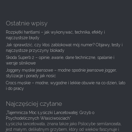
s
t
n
Ostatnie wpisy
a
Rozpiętki hantlami – jak wykonywać, technika, efekty i
v
najczęstsze błędy
i
Jak sprawdzić, czy ktoś zablokował mój numer? Objawy, testy i
g
najczęstsze przyczyny blokady
Skoda Superb 2 – opinie, awarie, dane techniczne, spalanie i
a
wersje silnikowe
t
Joggery męskie jeansowe – modne spodnie jeansowe jogger,
i
stylizacje i porady jak nosić
Crocs męskie – modne, wygodne i lekkie obuwie na co dzień, lato
o
i do pracy
n
Najczęściej czytane
„Tajemnicza Moc Łysiczki Lancetowatej: Grzyb o
Psychodelicznych Właściwościach”
Łysiczka lancetowata, znana także jako Psilocybe semilanceata,
jest małym, delikatnym grzybem, który od wieków fascynuje i