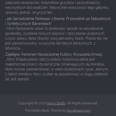
zadziwia naukowców, miłośników grzybów i poszukiwaczy
niezwykłych doświadczeń. Niezwykłe właściwości tego gatunku
sprawiły jednak, że grzyb ten …
„Jak Samodzielnie Farbować Ubrania: Przewodnik po Naturalnych
i Syntetycznych Barwnikach”
„`html Farbowanie ubrań to doskonały sposób na odświeżenie
garderoby, zyskanie nowych kolorów i odzyskanie ulubionych
części ubioru, które straciły swój pierwotny blask. Proces ten nie
jest zarezerwowany wyłącznie dla fabryk tekstylnych; z
łatwością …
Zajefajne: Fenomen Nowoczesnej Kultury Wyrażania Emocji
„`html Współczesna rzeczywistość kulturowa pełna jest
niejednoznaczności i dynamicznie zmieniających się trendów,
które można zaobserwować w wielu dziedzinach życia. Jednym
z takich trendów, który zyskał na popularności w ciągu ostatnich
lat, jest sposób, …
Copyright © 2026
Humi Strefa
. All Rights Reserved.
The Destin Basic Theme by
bavotasan.com
.