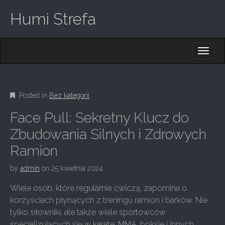
Humi Strefa
M
S
K
A
I
I
P
T
N
O
Posted in
Bez kategorii
M
C
O
E
Face Pull: Sekretny Klucz do
N
N
T
Zbudowania Silnych i Zdrowych
E
U
Ramion
N
T
by
admin
on
25 kwietnia 2024
Wiele osób, które regularnie ćwiczą, zapomina o
korzyściach płynących z treningu ramion i barków. Nie
tylko siłowniki, ale także wiele sportowców
specjalizujących się w karate, MMA, boksie i innych