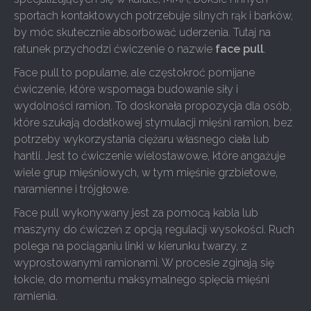
sportach kontaktowych potrzebuje silnych rąk i barków,
by móc skutecznie absorbować uderzenia. Tutaj na
ratunek przychodzi ćwiczenie o nazwie
face pull
.
Face pull to popularne, ale częstokroć pomijane
ćwiczenie, które wspomaga budowanie siły i
wydolności ramion. To doskonała propozycja dla osób,
które szukają dodatkowej stymulacji mięśni ramion, bez
potrzeby wykorzystania ciężaru własnego ciała lub
hantli. Jest to ćwiczenie wielostawowe, które angażuje
wiele grup mięśniowych, w tym mięśnie grzbietowe,
naramienne i trójgłowe.
Face pull wykonywany jest za pomocą kabla lub
maszyny do ćwiczeń z opcją regulacji wysokości. Ruch
polega na pociąganiu linki w kierunku twarzy, z
wyprostowanymi ramionami. W procesie zginają się
łokcie, do momentu maksymalnego spięcia mięśni
ramienia.