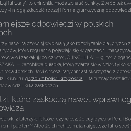
dzaj futrzany”, to chinchilla może zbierać punkty. Zwróć też u
 czy -i mogą zdradzić rodzaj i formę gramatyczną odpowiedzi
rniejsze odpowiedzi w polskich
ach
rzy haseł najczęściej wybierają jako rozwiązanie dla „gryzoń z
lka typów, które regularnie pojawiają się w gazetach i magazyna
reściwie i zaskakująco często; „CHINCHILLA” — 9 liter, eleganc
ZAKA” — żartobliwa pułapka, którą zdarza się widzieć tylko w
h redaktorskich. Jeśli chcesz natychmiast skorzystać z goto
, kliknij tu:
gryzoń z boliwii krzyżówka
— tam znajdziesz listę
powiedzi i kilka zaskoczeń.
tki, które zaskoczą nawet wprawne
owicza
ystawki z talerzyka faktów: czy wiesz, że cuy bywa w Peru i Bol
iem i pupilem? Albo że chinchille mają najgęstsze futro spoś