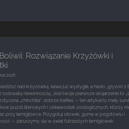
Boliwii: Rozwiązanie Krzyżówki i
tki
rca 2026
iedzisz nad krzyżówką, kawa już wystygła, a hasło „gryzoń z B
 z lodowatą niewinnością. Jeśli twoje pierwsze skojarzenie to „
tyczna „chinchilla”, dobrze trafiłeś — ten artykuł to mały survi
ików puzzli literowych i ciekawostek zoologicznych, którzy ni
iać przy łamigłówce. Przygotuj ołówek, guma w pogotowiu i
wości — zanurzymy się w świat futrzastych łamigłówek.