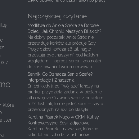
lekkie obuwie na co dzień, lato i do pracy
Najczęściej czytane
.
llę,
Modlitwa do Anioła Stróża za Dorosłe
Dzieci: Jak Chronić Naszych Bliskich?
Na dobry początek: Anioł Stróż nie
ie
przewiduje korków, ale próbuje Gdy
sz
Twoje dzieci kończą 18 lat, nagle
k
przestają być „naszymi” pod każdym
względem — oprócz serca i zdolności
 o 7
do kosztowania Twoich nerwów o …
Sennik: Co Oznacza Sen o Szefie?
Interpretacje i Znaczenia
zne
Śniłeś kiedyś, że Twój szef tańczy na
biurku, przydziela zadania w pidżamie
albo wręcza Ci awans wraz z bukietem
róż? Jeśli tak, to nie jesteś sam — sny o
, które
przełożonych należą do klasyki …
o
Karolina Pisarek Nago w CKM: Kulisy
liter i
Kontrowersyjnej Sesji Zdjęciowej
Karolina Pisarek – nazwisko, które od
ra
kilku lat nie schodzi z ust fanów