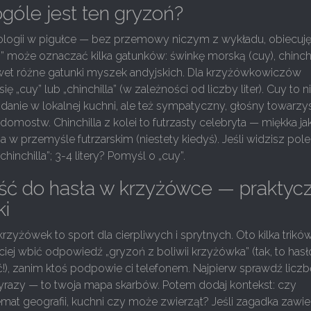
ogóle jest ten gryzoń?
ologii w pigułce — bez przemowy niczym z wykładu, obiecuję
i” może oznaczać kilka gatunków: świnkę morską (cuy), chinchi
wet różne gatunki myszek andyjskich. Dla krzyżówkowiczów
 się „cuy” lub „chinchilla” (w zależności od liczby liter). Cuy to n
danie w lokalnej kuchni, ale też sympatyczny, głośny towarzy
 domostw. Chinchilla z kolei to futrzasty celebryta — miękka ja
a w przemyśle futrzarskim (niestety kiedyś). Jeśli widzisz pole
chinchilla”; 3-4 litery? Pomyśl o „cuy”.
ść do hasła w krzyżówce — praktyc
i
zyżówek to sport dla cierpliwych i sprytnych. Oto kilka trików
ej wbić odpowiedź „gryzoń z boliwii krzyżówka” (tak, to hasł
!), zanim ktoś podpowie ci telefonem. Najpierw sprawdź liczbę 
wyrazy — to twoja mapa skarbów. Potem dodaj kontekst: czy
at geografii, kuchni czy może zwierząt? Jeśli zagadka zawie