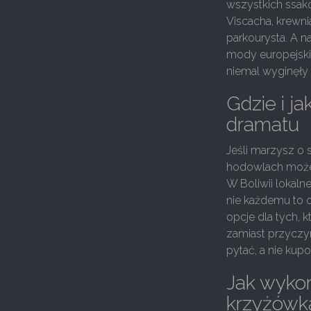
wszystkich ssak
Viscacha, krewni
parkourysta. A na
mody europejskie
niemal wyginęły
Gdzie i j
dramatu
Jeśli marzysz o 
hodowlach możes
W Boliwii lokalne
nie każdemu to 
opcje dla tych,
zamiast przyczyni
pytać, a nie kup
Jak wykor
krzyżówk