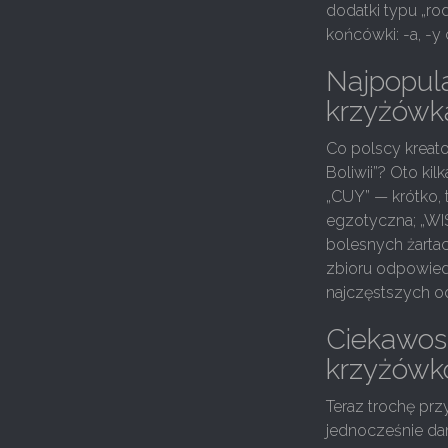
dodatki typu „ro
końcówki: -a, -y
Najpopula
krzyżówk
Co polscy kreato
Boliwii”? Oto ki
„CUY” — krótko, t
egzotyczna; „WIS
bolesnych żartac
zbioru odpowiedzi
najczęstszych od
Ciekawos
krzyżówk
Teraz trochę prz
jednocześnie dan