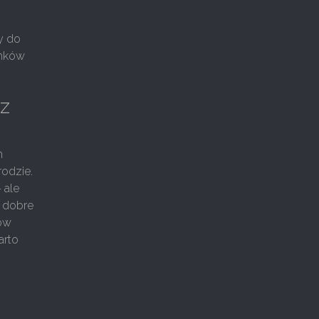
ły do
unków
ez
h
rodzie.
 ale
o dobre
ków
arto