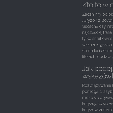
Kto to w 
Zacznijmy od bi
„Gryzoń z Boliwi
viscachę czy na
najczęściej trafia
tylko smakowite 
wielu andyjskich
chmurka i cenion
literach, obstaw „
Jak podej
wskazówk
Rozwiązywanie kr
pomogą ci szybci
może się pojawić
krzyżujące się 
krzyżówka ma tem