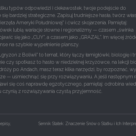
ilku typów odpowiedzi i ciekawostek, twoje podejście do
się bardziej strategiczne. Zapisuj trudniejsze hasła, twórz wła
ierzęta Ameryki Południowej” i ćwicz skojarzenia. Pamiętaj:
ówek lubią wariacje słowne i regionalizmy — czasem „świnka
awić się jako „CUY”, a czasem jako „GRAZAL”. Im więcej źród
nse na szybkie wypełnienie planszy.
ryzoń z Boliwii” to temat, który łączy łamigłówki, biologię i 
nie czy spotkasz to hasło w niedzielnej krzyżówce, na lekcji bio
róży po Andach, masz teraz kilka narzędzi, by rozpoznać, wy
sze — uśmiechnąć się przy rozwiązywaniu. A jeśli następnym
awi się coś naprawdę egzotycznego, pamiętaj: odrobina wied
 czynią z rozwiązywania czystą przyjemność.
episy,
Sennik Statek: Znaczenie Snów o Statku i Ich Interpr