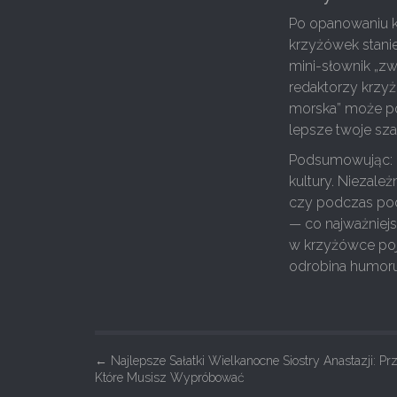
Po opanowaniu k
krzyżówek stanie 
mini-słownik „zw
redaktorzy krzyż
morska” może poj
lepsze twoje sza
Podsumowując: „g
kultury. Niezależ
czy podczas pod
— co najważniej
w krzyżówce poj
odrobina humoru
P
←
Najlepsze Sałatki Wielkanocne Siostry Anastazji: Prz
Które Musisz Wypróbować
o