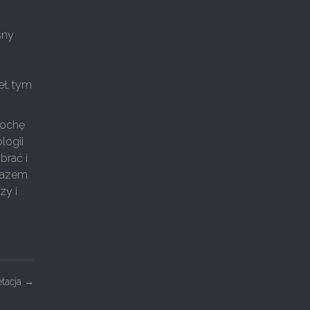
sny
eł, tym
trochę
logii
brać i
 razem
zy i
etacja
→