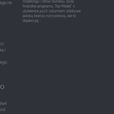
modelingu i show-biznesu. Była
wagę na
finalistka programu „Top Model” (i
.
ulubienica jury!) szturmem zdobywa
polską branżę rozrywkową, ale to
dopiero jej …
ch:
ka i
wego
go
iwii
ród