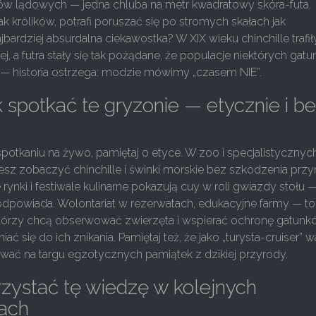
ów lądowych — jedna chluba na metr kwadratowy skóra-futa.
ak królików, potrafi poruszać się po stromych skałach jak
jbardziej absurdalna ciekawostka? W XIX wieku chinchille trafi
j, a futra stały się tak pożądane, że populacje niektórych gat
 — historia ostrzega: modzie mówimy „czasem NIE”.
ak spotkać te gryzonie — etycznie i b
spotkaniu na żywo, pamiętaj o etyce. W zoo i specjalistycznyc
z zobaczyć chinchille i świnki morskie bez szkodzenia przy
 rynki i festiwale kulinarne pokazują cuy w roli gwiazdy stołu —
odpowiada. Wolontariat w rezerwatach, edukacyjne farmy — t
 którzy chcą obserwować zwierzęta i wspierać ochronę gatun
ać się do ich znikania. Pamiętaj też, że jako „turysta-cruiser” w
ować na targu egzotycznych pamiątek z dzikiej przyrody.
zystać tę wiedzę w kolejnych
ach