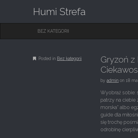
Humi Strefa
M
S
BEZ KATEGORII
K
A
I
I
P
T
N
O
Gryzoń z 
Posted in
Bez kategorii
M
C
O
Ciekawos
E
N
N
T
by
admin
on
18 ma
E
U
N
Wyobraź sobie: s
T
patrzy na ciebie
morska” albo egzo
guide dla miłośn
się trochę pośm
odrobinę cierpli