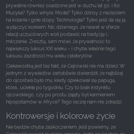
prywatne również osadzone jest w duchu lat 50. i 60.
Muzyka? Tylko winyle. Moda? Tylko dżinsy z nacięciem
na kolanie i gołe stopy. Technologia? Tylko jeśli da się ją
wyłączyć korkiem. Nic dziwnego, że nawet w sferze
relacji uczuciowych woli postawić na tradycję i…
milczenie. Zresztą, sam mówi, że prywatność to
największy luksus XXI wieku – i chyba właśnie tego
luksusu zazdrości mu wielu celebrytów.
Ciekawostką jest też fakt, że Cejrowski nie ma dzieci. W
jednym z wywiadów żartobliwie stwierdził, że najbliżej
do ojcostwa było mu, kiedy opiekował się papugą,
która… uciekła po tygodniu. Czy to brak instynktu
ojcowskiego, czy po prostu zajęty był karmieniem
hipopotamów w Afryce? Tego raczej nam nie zdradzi.
Kontrowersje i kolorowe życie
Nie będzie chyba zaskoczeniem, jeśli powiemy, że