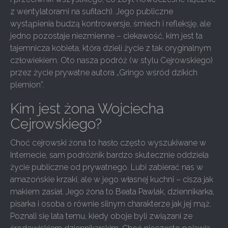
z wentylatorami na sufitach). Jego publiczne
wystąpienia budzą kontrowersje, śmiech i refleksję, ale
jedno pozostaje niezmienne – ciekawość, kim jest ta
tajemnicza kobieta, która dzieli życie z tak oryginalnym
człowiekiem. Oto nasza podróż (w stylu Cejrowskiego)
przez życie prywatne autora „Gringo wśród dzikich
plemion”.
Kim jest żona Wojciecha
Cejrowskiego?
Choć cejrowski żona to hasło często wyszukiwane w
Internecie, sam podróżnik bardzo skutecznie oddziela
życie publiczne od prywatnego. Lubi zabierać nas w
amazońskie krzaki, ale w jego własnej kuchni – cisza jak
makiem zasiał. Jego żona to Beata Pawlak, dziennikarka,
pisarka i osoba o równie silnym charakterze jak jej mąż.
Poznali się lata temu, kiedy oboje byli związani ze