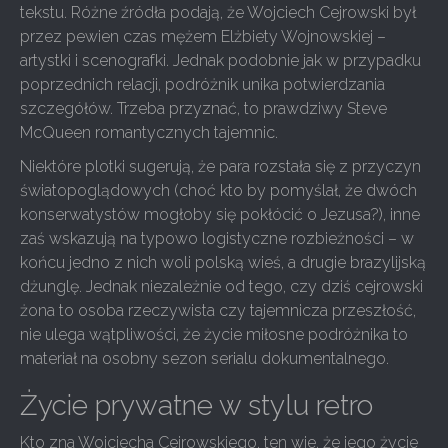
tekstu. Różne źródła podają, że Wojciech Cejrowski był
przez pewien czas mężem Elżbiety Wojnowskiej –
artystki i scenografki. Jednak podobnie jak w przypadku
poprzednich relacji, podróżnik unika potwierdzania
szczegółów. Trzeba przyznać, to prawdziwy Steve
McQueen romantycznych tajemnic.
Niektóre plotki sugerują, że para rozstała się z przyczyn
światopoglądowych (choć kto by pomyślał, że dwóch
konserwatystów mogłoby się pokłócić o Jezusa?), inne
zaś wskazują na typowo logistyczne rozbieżności – w
końcu jedno z nich woli polską wieś, a drugie brazylijską
dżunglę. Jednak niezależnie od tego, czy dziś cejrowski
żona to osoba rzeczywista czy tajemnicza przeszłość,
nie ulega wątpliwości, że życie miłosne podróżnika to
materiał na osobny sezon serialu dokumentalnego.
Życie prywatne w stylu retro
Kto zna Wojciecha Cejrowskiego, ten wie, że jego życie