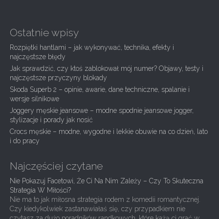
t
n
Ostatnie wpisy
a
Rozpiętki hantlami – jak wykonywać, technika, efekty i
v
najczęstsze błędy
i
Jak sprawdzić, czy ktoś zablokował mój numer? Objawy, testy i
g
najczęstsze przyczyny blokady
Skoda Superb 2 – opinie, awarie, dane techniczne, spalanie i
a
wersje silnikowe
t
Joggery męskie jeansowe – modne spodnie jeansowe jogger,
i
stylizacje i porady jak nosić
Crocs męskie – modne, wygodne i lekkie obuwie na co dzień, lato
o
i do pracy
n
Najczęściej czytane
Nie Pokazuj Facetowi, Że Ci Na Nim Zależy – Czy To Skuteczna
Strategia W Miłości?
Nie ma to jak miłosna strategia rodem z komedii romantycznej.
Czy kiedykolwiek zastanawiałaś się, czy przypadkiem nie
czytasz za dużo poradników randkowych, które każą ci grać w