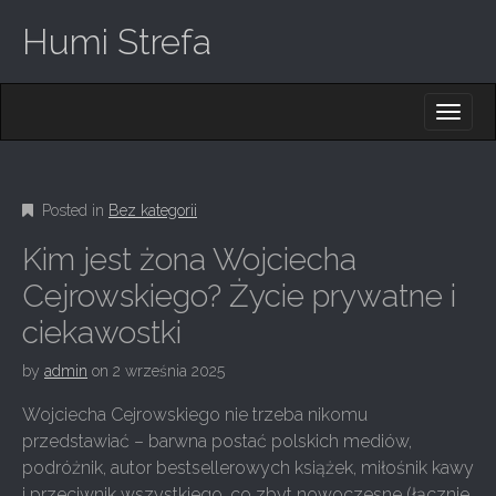
Humi Strefa
M
S
K
A
I
I
P
T
N
O
Posted in
Bez kategorii
M
C
O
E
Kim jest żona Wojciecha
N
N
T
Cejrowskiego? Życie prywatne i
E
U
ciekawostki
N
T
by
admin
on
2 września 2025
Wojciecha Cejrowskiego nie trzeba nikomu
przedstawiać – barwna postać polskich mediów,
podróżnik, autor bestsellerowych książek, miłośnik kawy
i przeciwnik wszystkiego, co zbyt nowoczesne (łącznie