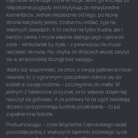
Cejrowski wywołuje różne emocje. Jedni go kochają za
niepokorne poglądy, inni krytykują za niewybredne
komentarze. Jednak niezależnie od tego, po której
stronie barykady jesteś, trzeba mu oddać: żyje na
własnych zasadach. A to cecha nie tylko trudna, ale i
bardzo cenna. I może właśnie dlatego jego cejrowski
żona – kimkolwiek by była – z pewnością nie może
narzekać na nudę. No, chyba że Wojciech akurat zaszył
się w amazońskiej dżungli bez zasięgu.
Warto też wspomnieć, że choć o swojej partnerce mówi
niewiele, to z ogromnym szacunkiem odnosi się do
kobiet w swojej rodzinie – szczególnie do matki. W
jednym z felietonów przyznał, że to właśnie dzięki niej
nauczył się gotować. A że potrawy te na ogół zawierają
drzewo i przypominają kuchnię przetrwania – to już
zupełnie inna historia.
Podsumowując – żona Wojciecha Cejrowskiego nadal
pozostaje jedną z większych tajemnic polskiego życia