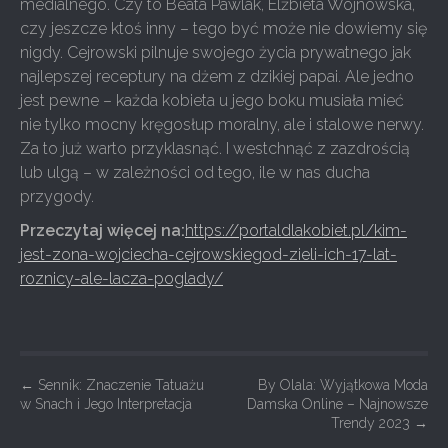
medialnego. Czy to Beata Pawlak, Elżbieta Wojnowska,
czy jeszcze ktoś inny – tego być może nie dowiemy się
nigdy. Cejrowski pilnuje swojego życia prywatnego jak
najlepszej receptury na dżem z dzikiej papai. Ale jedno
jest pewne – każda kobieta u jego boku musiała mieć
nie tylko mocny kręgosłup moralny, ale i stalowe nerwy.
Za to już warto przyklasnąć. I westchnąć z zazdrością
lub ulgą – w zależności od tego, ile w nas ducha
przygody.
Przeczytaj więcej na:
https://portaldlakobiet.pl/kim-
jest-zona-wojciecha-cejrowskiegod-zieli-ich-17-lat-
roznicy-ale-lacza-poglady/
P
←
Sennik: Znaczenie Tatuażu
By Olala: Wyjątkowa Moda
w Snach i Jego Interpretacja
Damska Online – Najnowsze
o
Trendy 2023
→
s