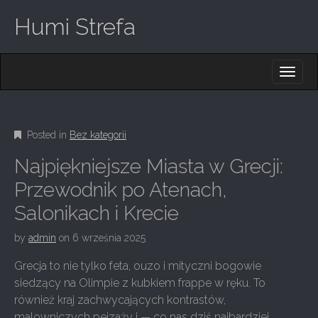
Humi Strefa
M
S
K
A
I
I
P
T
N
O
Posted in
Bez kategorii
M
C
O
E
Najpiękniejsze Miasta w Grecji:
N
N
T
Przewodnik po Atenach,
E
U
Salonikach i Krecie
N
T
by
admin
on
6 września 2025
Grecja to nie tylko feta, ouzo i mityczni bogowie
siedzący na Olimpie z kubkiem frappe w ręku. To
również kraj zachwycających kontrastów,
malowniczych pejzaży i — co nas dziś najbardziej