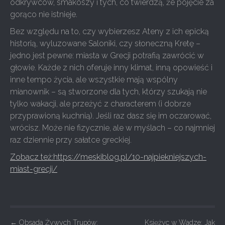
odkrywców, smakoszy i tych, co twierdzą, że pojęcie za
gorąco nie istnieje.
Bez względu na to, czy wybierzesz Ateny z ich epicką
historią, wyluzowane Saloniki, czy słoneczną Kretę –
jedno jest pewne: miasta w Grecji potrafią zawrócić w
głowie. Każde z nich oferuje inny klimat, inną opowieść i
inne tempo życia, ale wszystkie mają wspólny
mianownik – są stworzone dla tych, którzy szukają nie
tylko wakacji, ale przeżyć z characterem (i dobrze
przyprawioną kuchnią). Jeśli raz dasz się im oczarować,
wrócisz. Może nie fizycznie, ale w myślach – co najmniej
raz dziennie przy sałatce greckiej.
Zobacz też:https://meskiblog.pl/10-najpiekniejszych-
miast-grecji/
P
←
Obsada Żywych Trupów:
Księżyc w Wadze: Jak