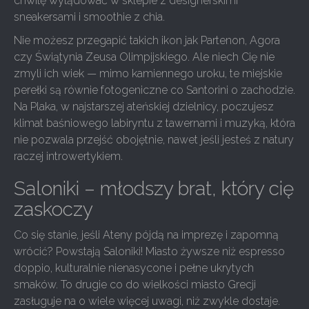
chwilę wylądować w sklepie z designerskimi
sneakersami i smoothie z chia.
Nie możesz przegapić takich ikon jak Partenon, Agora
czy Świątynia Zeusa Olimpijskiego. Ale niech Cię nie
zmyli ich wiek — mimo kamiennego uroku, te miejskie
perełki są równie fotogeniczne co Santorini o zachodzie.
Na Plaka, w najstarszej ateńskiej dzielnicy, poczujesz
klimat baśniowego labiryntu z tawernami i muzyką, która
nie pozwala przejść obojętnie, nawet jeśli jesteś z natury
raczej introwertykiem.
Saloniki – młodszy brat, który cię
zaskoczy
Co się stanie, jeśli Ateny pójdą na imprezę i zapomną
wrócić? Powstają Saloniki! Miasto żywsze niż espresso
doppio, kulturalnie nienasycone i pełne ukrytych
smaków. To drugie co do wielkości miasto Grecji
zasługuje na o wiele więcej uwagi, niż zwykle dostaje.