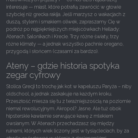
interesuje — miast, które potrafią zawrócić w głowie
szybciej niż grecka rakija. Jeśli marzysz o wakacjach z
duszą, stylem i smakiem oliwek, zapraszamy Cię w
podróż po najpiękniejszych miejscówkach Hellady:
Atenach, Salonikach i Krecie. Trzy różne światy, trzy
różne klimaty — a jednak wszystko pachnie oregano,
przygodą i słońcem (czasami za bardzo).
Ateny – gdzie historia spotyka
zegar cyfrowy
Stolica Grecji to trochę jak kot w kapeluszu Paryża – niby
oldschool, a jednak zaskakuje na każdym kroku.
Przeszłość miesza się tu z teraźniejszością na poziomie
niemal rewolucyjnym. Akropol? Jasne. Ale tuż obok
hipsterskie kawiarnie serwujące kawę z mlekiem
owsianym. W Atenach przechadzasz się między
ruinami, których wiek liczony jest w tysiącleciach, by za