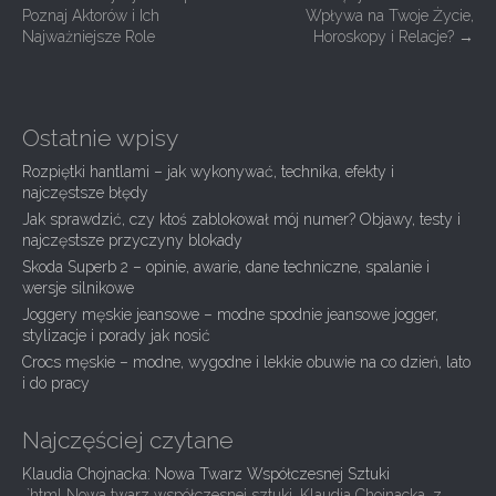
Poznaj Aktorów i Ich
Wpływa na Twoje Życie,
o
Najważniejsze Role
Horoskopy i Relacje?
→
s
t
n
Ostatnie wpisy
a
Rozpiętki hantlami – jak wykonywać, technika, efekty i
v
najczęstsze błędy
i
Jak sprawdzić, czy ktoś zablokował mój numer? Objawy, testy i
g
najczęstsze przyczyny blokady
Skoda Superb 2 – opinie, awarie, dane techniczne, spalanie i
a
wersje silnikowe
t
Joggery męskie jeansowe – modne spodnie jeansowe jogger,
i
stylizacje i porady jak nosić
Crocs męskie – modne, wygodne i lekkie obuwie na co dzień, lato
o
i do pracy
n
Najczęściej czytane
Klaudia Chojnacka: Nowa Twarz Współczesnej Sztuki
„`html Nowa twarz współczesnej sztuki, Klaudia Chojnacka, z