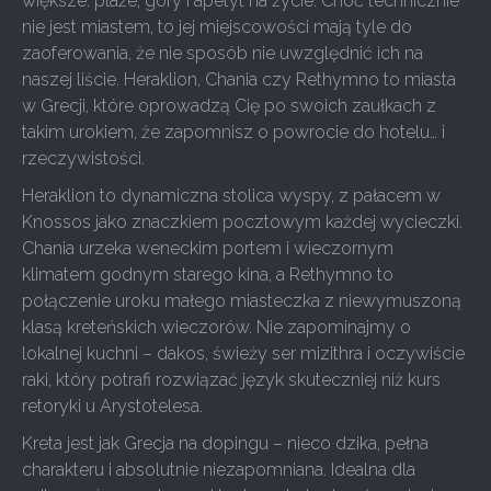
większe: plaże, góry i apetyt na życie. Choć technicznie
nie jest miastem, to jej miejscowości mają tyle do
zaoferowania, że nie sposób nie uwzględnić ich na
naszej liście. Heraklion, Chania czy Rethymno to miasta
w Grecji, które oprowadzą Cię po swoich zaułkach z
takim urokiem, że zapomnisz o powrocie do hotelu… i
rzeczywistości.
Heraklion to dynamiczna stolica wyspy, z pałacem w
Knossos jako znaczkiem pocztowym każdej wycieczki.
Chania urzeka weneckim portem i wieczornym
klimatem godnym starego kina, a Rethymno to
połączenie uroku małego miasteczka z niewymuszoną
klasą kreteńskich wieczorów. Nie zapominajmy o
lokalnej kuchni – dakos, świeży ser mizithra i oczywiście
raki, który potrafi rozwiązać język skuteczniej niż kurs
retoryki u Arystotelesa.
Kreta jest jak Grecja na dopingu – nieco dzika, pełna
charakteru i absolutnie niezapomniana. Idealna dla