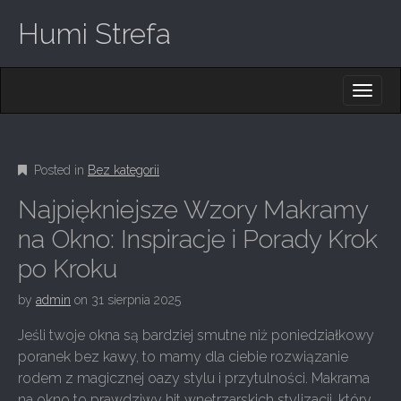
Humi Strefa
M
S
K
A
I
I
P
T
N
O
Posted in
Bez kategorii
M
C
O
E
Najpiękniejsze Wzory Makramy
N
N
T
na Okno: Inspiracje i Porady Krok
E
U
po Kroku
N
T
by
admin
on
31 sierpnia 2025
Jeśli twoje okna są bardziej smutne niż poniedziałkowy
poranek bez kawy, to mamy dla ciebie rozwiązanie
rodem z magicznej oazy stylu i przytulności. Makrama
na okno to prawdziwy hit wnętrzarskich stylizacji, który