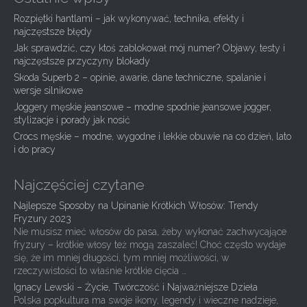
a
Rozpiętki hantlami – jak wykonywać, technika, efekty i
v
najczęstsze błędy
i
Jak sprawdzić, czy ktoś zablokował mój numer? Objawy, testy i
g
najczęstsze przyczyny blokady
Skoda Superb 2 – opinie, awarie, dane techniczne, spalanie i
a
wersje silnikowe
t
Joggery męskie jeansowe – modne spodnie jeansowe jogger,
i
stylizacje i porady jak nosić
Crocs męskie – modne, wygodne i lekkie obuwie na co dzień, lato
o
i do pracy
n
Najczęściej czytane
Najlepsze Sposoby na Upinanie Krótkich Włosów: Trendy
Fryzury 2023
Nie musisz mieć włosów do pasa, żeby wykonać zachwycające
fryzury – krótkie włosy też mogą zaszaleć! Choć często wydaje
się, że im mniej długości, tym mniej możliwości, w
rzeczywistości to właśnie krótkie cięcia …
Ignacy Lewski – Życie, Twórczość i Najważniejsze Dzieła
Polska popkultura ma swoje ikony, legendy i wieczne nadzieje,