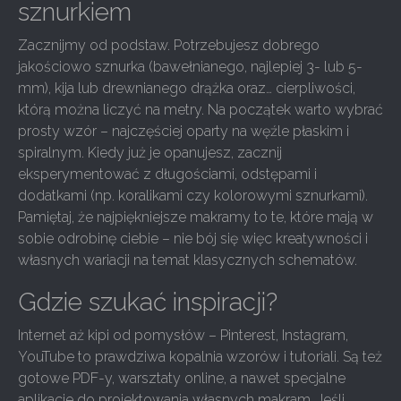
sznurkiem
Zacznijmy od podstaw. Potrzebujesz dobrego
jakościowo sznurka (bawełnianego, najlepiej 3- lub 5-
mm), kija lub drewnianego drążka oraz… cierpliwości,
którą można liczyć na metry. Na początek warto wybrać
prosty wzór – najczęściej oparty na węźle płaskim i
spiralnym. Kiedy już je opanujesz, zacznij
eksperymentować z długościami, odstępami i
dodatkami (np. koralikami czy kolorowymi sznurkami).
Pamiętaj, że najpiękniejsze makramy to te, które mają w
sobie odrobinę ciebie – nie bój się więc kreatywności i
własnych wariacji na temat klasycznych schematów.
Gdzie szukać inspiracji?
Internet aż kipi od pomysłów – Pinterest, Instagram,
YouTube to prawdziwa kopalnia wzorów i tutoriali. Są też
gotowe PDF-y, warsztaty online, a nawet specjalne
aplikacje do projektowania własnych makram. Jeśli