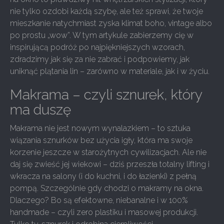
nie tylko ozdobi każdą szybę, ale też sprawi, że twoje
mieszkanie natychmiast zyska klimat boho, vintage albo
po prostu „wow”. W tym artykule zabierzemy cię w
inspirującą podróż po najpiękniejszych wzorach,
zdradzimy jak się za nie zabrać i podpowiemy, jak
uniknąć plątania lin – zarówno w materiale, jak i w życiu.
Makrama – czyli sznurek, który
ma duszę
Makrama nie jest nowym wynalazkiem – to sztuka
wiązania sznurków bez użycia igły, która ma swoje
korzenie jeszcze w starożytnych cywilizacjach. Ale nie
daj się zwieść jej wiekowi – dziś przeszła totalny lifting i
wkracza na salony (i do kuchni, i do łazienki) z pełną
pompą. Szczególnie gdy chodzi o makramy na okna.
Dlaczego? Bo są efektowne, niebanalne i w 100%
handmade – czyli zero plastiku i masowej produkcji.