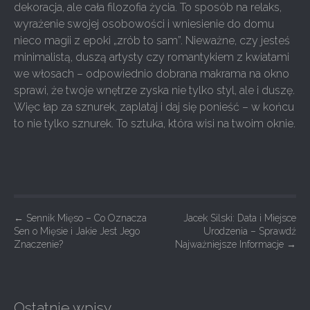
dekoracja, ale cała filozofia życia. To sposób na relaks,
wyrażenie swojej osobowości i wniesienie do domu
nieco magii z epoki „zrób to sam”. Nieważne, czy jesteś
minimalistą, duszą artysty czy romantykiem z kwiatami
we włosach – odpowiednio dobrana makrama na okno
sprawi, że twoje wnętrze zyska nie tylko styl, ale i duszę.
Więc łap za sznurek, zaplataj i daj się ponieść – w końcu
to nie tylko sznurek. To sztuka, która wisi na twoim oknie.
P
←
Sennik Mięso – Co Oznacza
Jacek Silski: Data i Miejsce
Sen o Mięsie i Jakie Jest Jego
Urodzenia – Sprawdź
o
Znaczenie?
Najważniejsze Informacje
→
s
t
n
Ostatnie wpisy