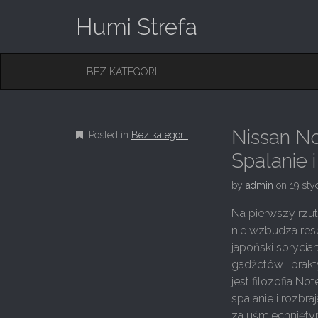
Humi Strefa
M
S
BEZ KATEGORII
K
A
I
I
P
T
N
O
Nissan No
Posted in
Bez kategorii
M
C
O
Spalanie 
E
N
N
T
by
admin
on
19 sty
E
U
N
Na pierwszy rzut
T
nie wzbudza resp
japoński sprycia
gadżetów i prakt
jest filozofia No
spalanie i rozbra
za uśmiechnięt