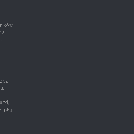
wników.
, a
ć
rzez
u,
azd,
czepką