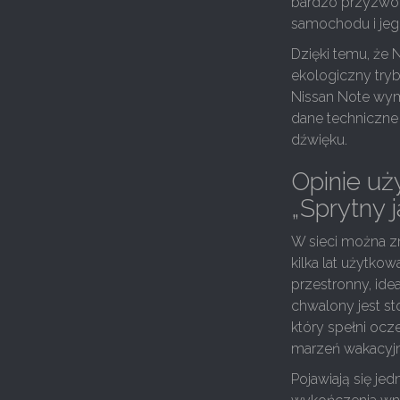
bardzo przyzwoi
samochodu i jeg
Dzięki temu, że N
ekologiczny tryb
Nissan Note wym
dane techniczne
dźwięku.
Opinie uż
„Sprytny 
W sieci można zn
kilka lat użytkow
przestronny, ide
chwalony jest st
który spełni ocz
marzeń wakacyj
Pojawiają się je