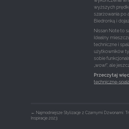
wykończenia wnęt
wyższych prędko
szarżowania po 
Biedronką i dojaz
Nissan Note to 
Idealny mieszczu
techniczne i spa
użytkowników tyl
sobie funkcjona
„wow!”, ale jeszc
Przeczytaj więc
techniczne-spal
P
←
Najmodniejsze Stylizacje z Czarnymi Dzwonami: Tr
Inspiracje 2023
o