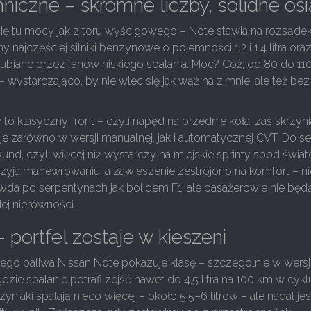
niczne – skromne liczby, solidne osi
ię tu mocy jak z toru wyścigowego – Note stawia na rozsąde
najczęściej silniki benzynowe o pojemności 1.2 i 1.4 litra oraz
i lubiane przez fanów niskiego spalania. Moc? Cóż, od 80 do 11
wystarczająco, by nie wlec się jak wąż na zimnie, ale też bez
o klasyczny front – czyli napęd na przednie koła, zaś skrzyni
 zarówno w wersji manualnej, jak i automatycznej CVT. Do se
und, czyli więcej niż wystarczy na miejskie sprinty spod świate
zyja manewrowaniu, a zawieszenie zestrojono na komfort – ni
wda po serpentynach jak bolidem F1, ale pasażerowie nie będ
ej nierówności.
 portfel zostaje w kieszeni
go paliwa Nissan Note pokazuje klasę – szczególnie w wersj
gdzie spalanie potrafi zejść nawet do 4,5 litra na 100 km w cykl
niaki spalają nieco więcej – około 5,5–6 litrów – ale nadal jes