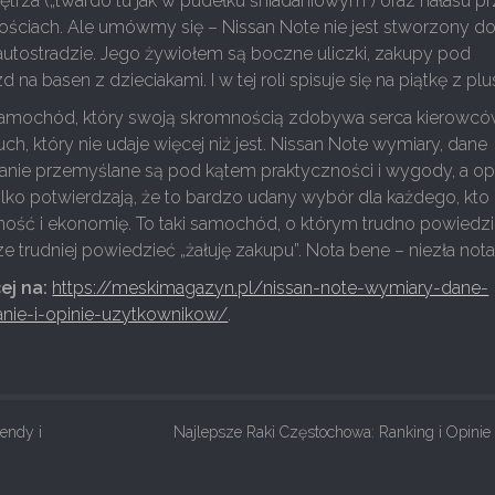
rza („twardo tu jak w pudełku śniadaniowym”) oraz hałasu p
ściach. Ale umówmy się – Nissan Note nie jest stworzony d
autostradzie. Jego żywiołem są boczne uliczki, zakupy pod
d na basen z dzieciakami. I w tej roli spisuje się na piątkę z pl
samochód, który swoją skromnością zdobywa serca kierowcó
ch, który nie udaje więcej niż jest. Nissan Note wymiary, dane
lanie przemyślane są pod kątem praktyczności i wygody, a op
ko potwierdzają, że to bardzo udany wybór dla każdego, kto 
lność i ekonomię. To taki samochód, o którym trudno powiedz
ze trudniej powiedzieć „żałuję zakupu”. Nota bene – niezła nota
ej na:
https://meskimagazyn.pl/nissan-note-wymiary-dane-
anie-i-opinie-uzytkownikow/
.
endy i
Najlepsze Raki Częstochowa: Ranking i Opini