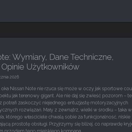
te: Wymiary, Dane Techniczne,
i Opinie Użytkowników
cznia 2026
 oka Nissan Note nie rzuca się może w oczy jak sportowe cou
ektu jak terenowy gigant. Ale nie daj się zwieść pozorom – t
rz potrafi zaskoczyć niejednego entuzjastę motoryzacyjnych
ycznych rozwiązań. Mały z zewnątrz, wielki w środku – taka w
te’a, którego właściciele chwalą sobie za funkcjonalność, niskie
jającą prostotę obsługi. Przyjrzymy się bliżej, co naprawdę kryj
ym przodem tego miejskiego kompana.