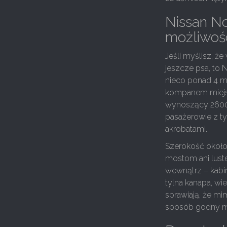
Nissan N
możliwoś
Jeśli myślisz, że
jeszcze psa, to 
nieco ponad 4 m
kompanem miejsk
wynoszący 2600 
pasażerowie z ty
akrobatami.
Szerokość około
mostom ani lust
wewnątrz – kabi
tylna kanapa, w
sprawiają, że m
sposób godny mi