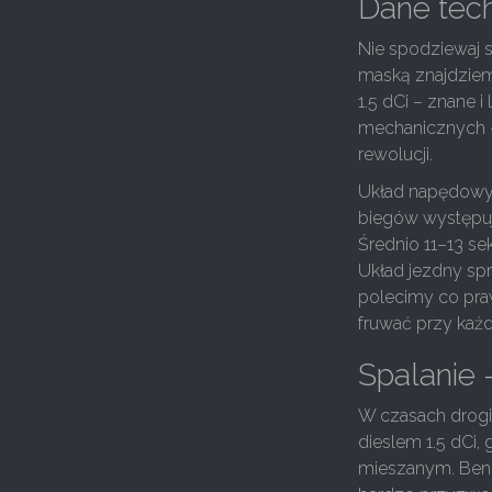
Dane tech
Nie spodziewaj s
maską znajdziemy 
1.5 dCi – znane 
mechanicznych – 
rewolucji.
Układ napędowy t
biegów występuje
Średnio 11–13 sek
Układ jezdny spr
polecimy co pra
fruwać przy każd
Spalanie –
W czasach drogie
dieslem 1.5 dCi, 
mieszanym. Benzy