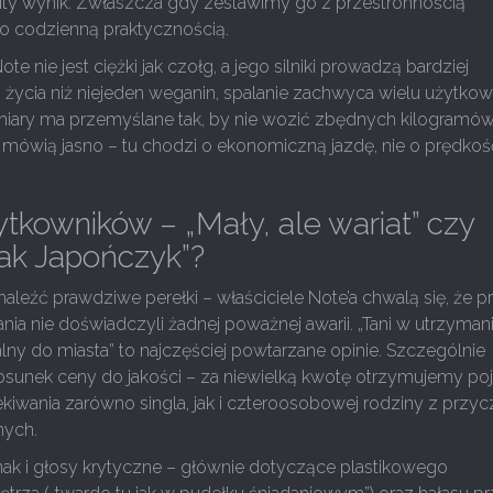
ty wynik. Zwłaszcza gdy zestawimy go z przestronnością
o codzienną praktycznością.
ote nie jest ciężki jak czołg, a jego silniki prowadzą bardziej
 życia niż niejeden weganin, spalanie zachwyca wielu użytko
iary ma przemyślane tak, by nie wozić zbędnych kilogramów
 mówią jasno – tu chodzi o ekonomiczną jazdę, nie o prędkoś
ytkowników – „Mały, ale wariat” czy
jak Japończyk”?
aleźć prawdziwe perełki – właściciele Note’a chwalą się, że p
ania nie doświadczyli żadnej poważnej awarii. „Tani w utrzymani
alny do miasta” to najczęściej powtarzane opinie. Szczególnie
osunek ceny do jakości – za niewielką kwotę otrzymujemy poj
ekiwania zarówno singla, jak i czteroosobowej rodziny z przy
nych.
dnak i głosy krytyczne – głównie dotyczące plastikowego