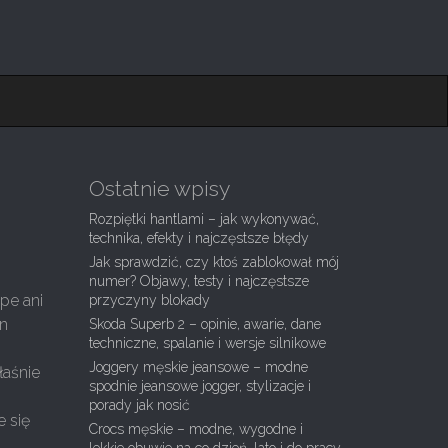
Ostatnie wpisy
Rozpiętki hantlami – jak wykonywać,
technika, efekty i najczęstsze błędy
Jak sprawdzić, czy ktoś zablokował mój
numer? Objawy, testy i najczęstsze
pe ani
przyczyny blokady
en
Skoda Superb 2 – opinie, awarie, dane
techniczne, spalanie i wersje silnikowe
Joggery męskie jeansowe – modne
łaśnie
spodnie jeansowe jogger, stylizacje i
porady jak nosić
e się
Crocs męskie – modne, wygodne i