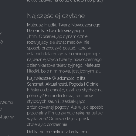
lekkie obuwie na co dzień, lato i do pracy
Najczęściej czytane
Mateusz Hładki: Twarz Nowoczesnego
Dziennikarstwa Telewizyjnego
 i
„`html Obserwując dynamicznie
zy
rozwijający się świat mediów, nie
sposób przeoczyć postać, która w
ostatnich latach zyskała miano jednej z
najważniejszych twarzy nowoczesnego
dziennikarstwa telewizyjnego. Mateusz
Hładki, bo o nim mowa, jest jednym z …
Najświeższe Wiadomości z Ilta
Sanomat: Aktualności, Pogoda i Opinie
Fińska codzienność, czyli co słychać na
północy? Finlandia to kraj reniferów,
stylowych saun i… zaskakująco
suwana
zróżnicowanej pogody. Ale w jaki sposób
w
przeciętny Fin utrzymuje rękę na pulsie
tuje w
wydarzeń? Odpowiedź jest prosta:
otwierając codziennie …
Delikatne paznokcie z brokatem –