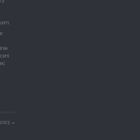
rzy
o
usem.
w.
inie
ceni
ieć
.
e 2023
→