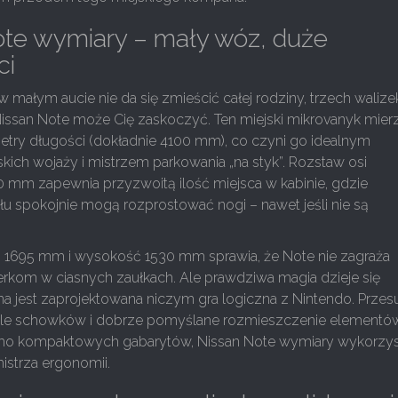
ote wymiary – mały wóz, duże
ci
 w małym aucie nie da się zmieścić całej rodziny, trzech walizek
Nissan Note może Cię zaskoczyć. Ten miejski mikrovanyk mier
etry długości (dokładnie 4100 mm), co czyni go idealnym
ich wojaży i mistrzem parkowania „na styk”. Rozstaw osi
mm zapewnia przyzwoitą ilość miejsca w kabinie, gdzie
łu spokojnie mogą rozprostować nogi – nawet jeśli nie są
 1695 mm i wysokość 1530 mm sprawia, że Note nie zagraża
erkom w ciasnych zaułkach. Ale prawdziwa magia dzieje się
na jest zaprojektowana niczym gra logiczna z Nintendo. Prze
iele schowków i dobrze pomyślane rozmieszczenie elementó
imo kompaktowych gabarytów, Nissan Note wymiary wykorzys
strza ergonomii.