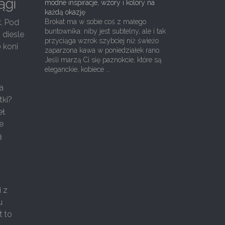
ągi
modne inspiracje, wzory i kolory na
każdą okazję
k. Pod
Brokat ma w sobie coś z małego
buntownika: niby jest subtelny, ale i tak
 diesle
przyciąga wzrok szybciej niż świeżo
0 koni
zaparzona kawa w poniedziałek rano.
Jeśli marzą Ci się paznokcie, które są
eleganckie, kobiece …
a
tki?
ł.
e
ą
i z
u
t to