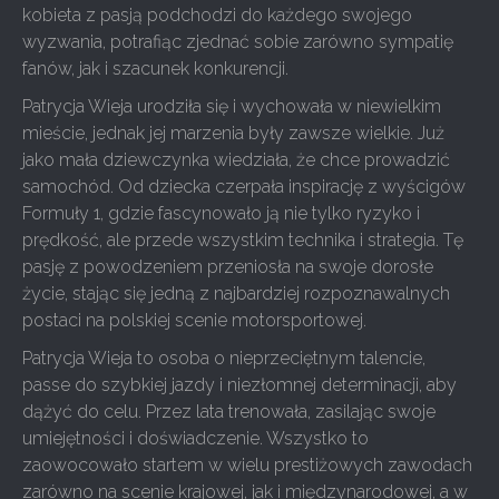
kobieta z pasją podchodzi do każdego swojego
wyzwania, potrafiąc zjednać sobie zarówno sympatię
fanów, jak i szacunek konkurencji.
Patrycja Wieja urodziła się i wychowała w niewielkim
mieście, jednak jej marzenia były zawsze wielkie. Już
jako mała dziewczynka wiedziała, że chce prowadzić
samochód. Od dziecka czerpała inspirację z wyścigów
Formuły 1, gdzie fascynowało ją nie tylko ryzyko i
prędkość, ale przede wszystkim technika i strategia. Tę
pasję z powodzeniem przeniosła na swoje dorosłe
życie, stając się jedną z najbardziej rozpoznawalnych
postaci na polskiej scenie motorsportowej.
Patrycja Wieja to osoba o nieprzeciętnym talencie,
passe do szybkiej jazdy i niezłomnej determinacji, aby
dążyć do celu. Przez lata trenowała, zasilając swoje
umiejętności i doświadczenie. Wszystko to
zaowocowało startem w wielu prestiżowych zawodach
zarówno na scenie krajowej, jak i międzynarodowej, a w