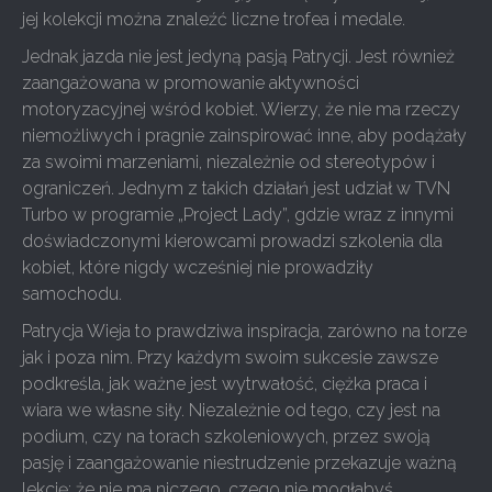
jej kolekcji można znaleźć liczne trofea i medale.
Jednak jazda nie jest jedyną pasją Patrycji. Jest również
zaangażowana w promowanie aktywności
motoryzacyjnej wśród kobiet. Wierzy, że nie ma rzeczy
niemożliwych i pragnie zainspirować inne, aby podążały
za swoimi marzeniami, niezależnie od stereotypów i
ograniczeń. Jednym z takich działań jest udział w TVN
Turbo w programie „Project Lady”, gdzie wraz z innymi
doświadczonymi kierowcami prowadzi szkolenia dla
kobiet, które nigdy wcześniej nie prowadziły
samochodu.
Patrycja Wieja to prawdziwa inspiracja, zarówno na torze
jak i poza nim. Przy każdym swoim sukcesie zawsze
podkreśla, jak ważne jest wytrwałość, ciężka praca i
wiara we własne siły. Niezależnie od tego, czy jest na
podium, czy na torach szkoleniowych, przez swoją
pasję i zaangażowanie niestrudzenie przekazuje ważną
lekcję: że nie ma niczego, czego nie mogłabyś