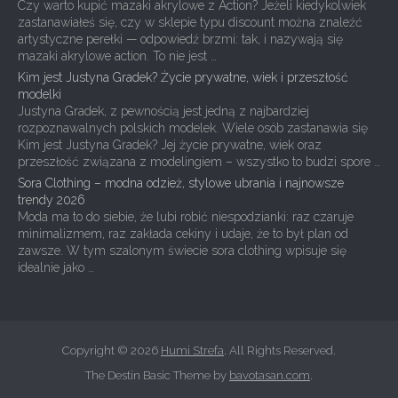
Czy warto kupić mazaki akrylowe z Action? Jeżeli kiedykolwiek
zastanawiałeś się, czy w sklepie typu discount można znaleźć
artystyczne perełki — odpowiedź brzmi: tak, i nazywają się
mazaki akrylowe action. To nie jest …
Kim jest Justyna Gradek? Życie prywatne, wiek i przeszłość
modelki
Justyna Gradek, z pewnością jest jedną z najbardziej
rozpoznawalnych polskich modelek. Wiele osób zastanawia się
Kim jest Justyna Gradek? Jej życie prywatne, wiek oraz
przeszłość związana z modelingiem – wszystko to budzi spore …
Sora Clothing – modna odzież, stylowe ubrania i najnowsze
trendy 2026
Moda ma to do siebie, że lubi robić niespodzianki: raz czaruje
minimalizmem, raz zakłada cekiny i udaje, że to był plan od
zawsze. W tym szalonym świecie sora clothing wpisuje się
idealnie jako …
Copyright © 2026
Humi Strefa
. All Rights Reserved.
The Destin Basic Theme by
bavotasan.com
.