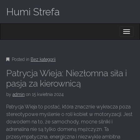
Humi Strefa
M
S
K
A
I
I
P
T
N
O
Posted in
Bez kategorii
M
C
O
E
Patrycja Wieja: Niezłomna siła i
N
N
T
pasja za kierownicą
E
U
N
by
admin
on
15 kwietnia 2024
T
Patrycja Wieja to postać, która znacznie wykracza poza
stereotypowe myślenie o roli kobiet w motoryzacji. Jest
dowodem na to, że samochody, mocne silniki i
adrenalina nie są tylko domeną mężczyzn. Ta
przesympatyczna, energiczna i niezwykle ambitna