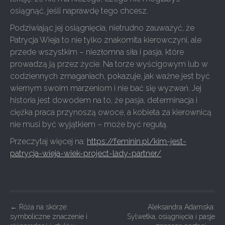
osiągnąć, jeśli naprawdę tego chcesz.
Podziwiając jej osiągnięcia, nietrudno zauważyć, że
Patrycja Wieja to nie tylko znakomita kierowczyni, ale
przede wszystkim – niezłomna siła i pasja, które
prowadzą ją przez życie. Na torze wyścigowym lub w
codziennych zmaganiach, pokazuje, jak ważne jest być
wiernym swoim marzeniom i nie bać się wyzwań. Jej
historia jest dowodem na to, że pasja, determinacja i
ciężka praca przynoszą owoce, a kobieta za kierownicą
nie musi być wyjątkiem – może być regułą.
Przeczytaj więcej na:
https://feminin.pl/kim-jest-
patrycja-wieja-wiek-project-lady-partner/
P
←
Róża na skórze:
Aleksandra Adamska:
symboliczne znaczenie i
Sylwetka, osiągnięcia i pasje
o