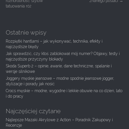
różnorodność stylów
znanego postaci
→
s
tatuowania róż
t
n
a
Ostatnie wpisy
v
Rozpiętki hantlami – jak wykonywać, technika, efekty i
i
najczęstsze błędy
g
Jak sprawdzić, czy ktoś zablokował mój numer? Objawy, testy i
najczęstsze przyczyny blokady
a
Skoda Superb 2 – opinie, awarie, dane techniczne, spalanie i
t
wersje silnikowe
i
Joggery męskie jeansowe – modne spodnie jeansowe jogger,
stylizacje i porady jak nosić
o
Crocs męskie – modne, wygodne i lekkie obuwie na co dzień, lato
n
i do pracy
Najczęściej czytane
Najlepsze Mazaki Akrylowe z Action – Poradnik Zakupowy i
Recenzje