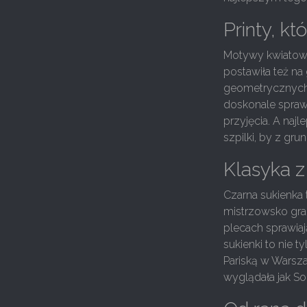
Printy, k
Motywy kwiatowe
postawiła też na
geometrycznych 
doskonale sprawd
przyjęcia. A naj
szpilki, by z gru
Klasyka z
Czarna sukienka t
mistrzowsko gra 
plecach sprawiaj
sukienki to nie 
Pariską w Warsz
wyglądała jak So