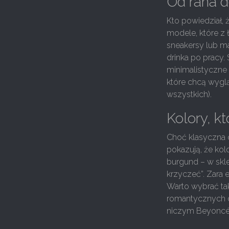
Od rana d
Kto powiedział, 
modele, które z
sneakersy lub mar
drinka po pracy.
minimalistyczne 
które chcą wyglą
wszystkich).
Kolory, k
Choć klasyczna c
pokazują, że kol
burgund – w skle
krzyczeć”. Zara e
Warto wybrać taki
romantycznych d
niczym Beyoncé