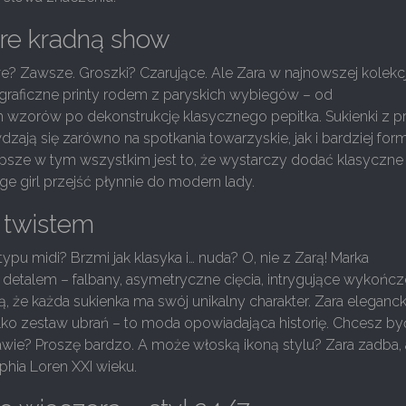
tóre kradną show
? Zawsze. Groszki? Czarujące. Ale Zara w najnowszej kolekcj
 graficzne printy rodem z paryskich wybiegów – od
wzorów po dekonstrukcję klasycznego pepitka. Sukienki z p
zają się zarówno na spotkania towarzyskie, jak i bardziej for
lepsze w tym wszystkim jest to, że wystarczy dodać klasyczne
nge girl przejść płynnie do modern lady.
 twistem
ypu midi? Brzmi jak klasyka i… nuda? O, nie z Zarą! Marka
detalem – falbany, asymetryczne cięcia, intrygujące wykończ
ą, że każda sukienka ma swój unikalny charakter. Zara eleganck
tylko zestaw ubrań – to moda opowiadająca historię. Chcesz by
awie? Proszę bardzo. A może włoską ikoną stylu? Zara zadba,
phia Loren XXI wieku.