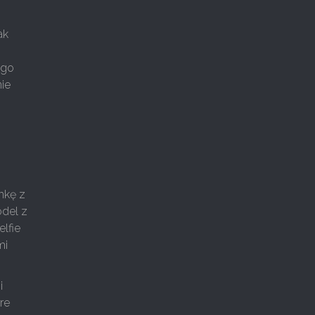
ak
ego
nie
…
nkę z
odel z
elfie
mi
i
re