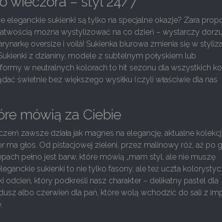
o wieczora – styl 24/7
że eleganckie sukienki są tylko na specjalne okazje? Zara prop
 łatwością można wystylizować na co dzień – wystarczy dorz
ynarkę oversize i voilà! Sukienka biurowa zmienia się w styliz
 Sukienki z dzianiny, modele z subtelnym połyskiem lub
formy w neutralnych kolorach to hit sezonu dla wszystkich ko
dać świetnie bez większego wysiłku (czyli właściwie dla nas
tóre mówią za Ciebie
zerń zawsze działa jak magnes na elegancję, aktualne kolekc
or ma głos. Od pistacjowej zieleni, przez malinowy róż, aż po 
pach pełno jest barw, które mówią „mam styl, ale nie muszę
leganckie sukienki to nie tylko fasony, ale też uczta kolorystyc
 odcień, który podkreśli nasz charakter – delikatny pastel dla
usz albo czerwień dla pań, które wolą wchodzić do sali z i
.