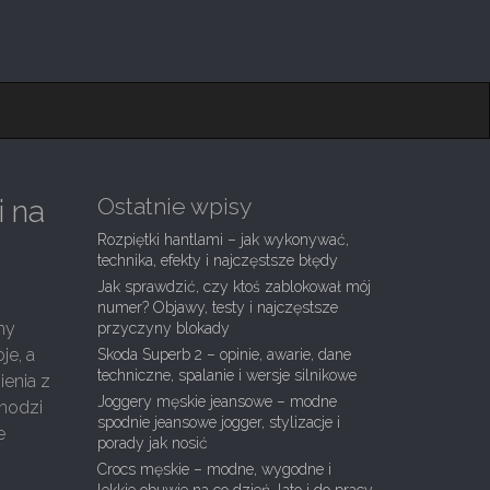
Ostatnie wpisy
i na
Rozpiętki hantlami – jak wykonywać,
technika, efekty i najczęstsze błędy
Jak sprawdzić, czy ktoś zablokował mój
numer? Objawy, testy i najczęstsze
my
przyczyny blokady
je, a
Skoda Superb 2 – opinie, awarie, dane
techniczne, spalanie i wersje silnikowe
ienia z
Joggery męskie jeansowe – modne
chodzi
spodnie jeansowe jogger, stylizacje i
e
porady jak nosić
Crocs męskie – modne, wygodne i