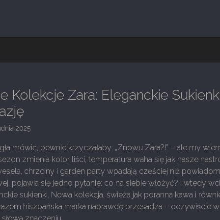
 Kolekcje Zara: Eleganckie Sukienk
azję
udnia 2025
ła mówić, pewnie krzyczałaby: „Znowu Zara?!” – ale my wie
ezon zmienia kolor liści, temperatura waha się jak nasze nastro
esela, chrzciny i garden party wpadają częściej niż powiadom
wej, pojawia się jedno pytanie: co na siebie włożyć? I wtedy w
nckie sukienki. Nowa kolekcja, świeża jak poranna kawa i równi
razem hiszpańska marka naprawdę przesadza – oczywiście w
 słowa znaczeniu.