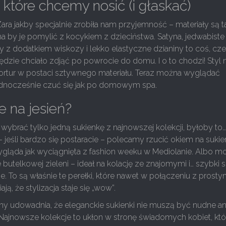
, które chcemy nosić (i głaskać)
ra jakby specjalnie zrobiła nam przyjemność – materiały są t
a by je pomylić z kocykiem z dzieciństwa. Satyna, jedwabiste
ny z dodatkiem wiskozy i lekko elastyczne dzianiny to coś, cz
będzie chciało zdjąć po powrocie do domu. I o to chodzi! Styl 
ortur w postaci sztywnego materiału. Teraz można wyglądać
jednocześnie czuć się jak po domowym spa.
 na jesień?
ybrać tylko jedną sukienkę z najnowszej kolekcji, byłoby to
– jeśli bardzo się postaracie – polecamy rzucić okiem na sukie
ygląda jak wyciągnięta z fashion weeku w Mediolanie. Albo m
butelkowej zieleni – ideał na kolację ze znajomymi i… szybki s
e. To są właśnie te perełki, które nawet w połączeniu z prosty
ją, że stylizacja staje się „wow”.
jny udowadnia, że eleganckie sukienki nie muszą być nudne an
Najnowsze kolekcje to ukłon w stronę świadomych kobiet, któ