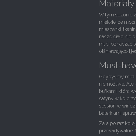
Materiały
W tym sezonie Za
miękkie, że możn
mieszanki, tkani
nasze ciało nie 
musi oznaczać t
olśniewająco i 
Must-have
Gdybyśmy mieli w
niemożliwe. Ale 
bufkami, która w
satyny w kolorze 
session w windzi
balerinami sprawia
Zara po raz kole
przewidywalne. 