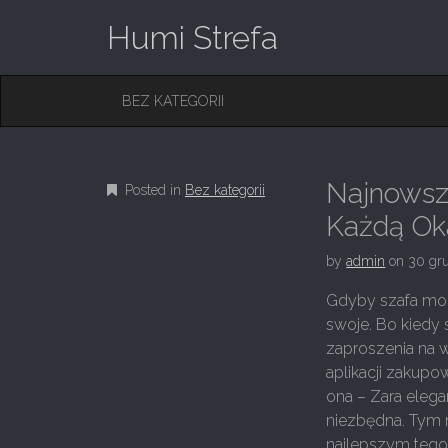
Humi Strefa
M
S
BEZ KATEGORII
K
A
I
I
P
T
N
O
Najnowsze
Posted in
Bez kategorii
M
C
O
Każdą Ok
E
N
N
T
by
admin
on
30 gr
E
U
N
Gdyby szafa mog
T
swoje. Bo kiedy s
zaproszenia na w
aplikacji zakupo
ona – Zara elega
niezbędna. Tym 
najlepszym tego