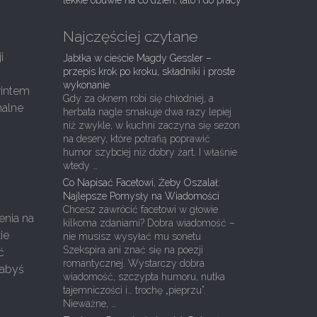
lekkie obuwie na co dzień, lato i do pracy
Najczęściej czytane
i
Jabłka w cieście Magdy Gessler –
przepis krok po kroku, składniki i proste
wykonanie
rintem
Gdy za oknem robi się chłodniej, a
malne
herbata nagle smakuje dwa razy lepiej
niż zwykle, w kuchni zaczyna się sezon
na desery, które potrafią poprawić
humor szybciej niż dobry żart. I właśnie
wtedy …
Co Napisać Facetowi, Żeby Oszalał:
Najlepsze Pomysły na Wiadomości
Chcesz zawrócić facetowi w głowie
enia na
kilkoma zdaniami? Dobra wiadomość –
ie
nie musisz wysyłać mu sonetu
Szekspira ani znać się na poezji
ć
romantycznej. Wystarczy dobra
 abyś
wiadomość, szczypta humoru, nutka
tajemniczości i… trochę „pieprzu”.
Nieważne, …