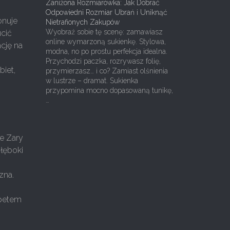
Zaniżona Rozmiarówka: Jak Dobrać
Odpowiedni Rozmiar Ubrań i Uniknąć
onuje
Nietrafionych Zakupów
Wyobraź sobie tę scenę: zamawiasz
ucić
online wymarzoną sukienkę. Stylowa,
ację na
modna, no po prostu perfekcja idealna.
Przychodzi paczka, rozrywasz folię,
biet,
przymierzasz… i co? Zamiast olśnienia
w lustrze – dramat. Sukienka
przypomina mocno dopasowaną tunikę,
…
je Zary
głęboki
zna.
mpetem