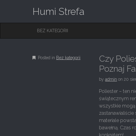
Humi Strefa
M
S
BEZ KATEGORII
K
A
I
I
P
T
N
O
Czy Polie
Posted in
Bez kategorii
M
C
O
Poznaj Fak
E
N
N
T
by
admin
on
20 sie
E
U
N
Poliester – ten 
T
świątecznym reni
wszystkie mogą
zastanawialiście 
materiale powsta
bawełną. Czas ro
konkretem!