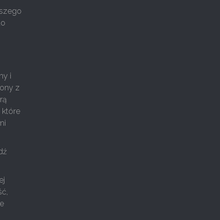
kszego
to
ny i
zony z
rą
 które
ni
dź
ej
ść,
we