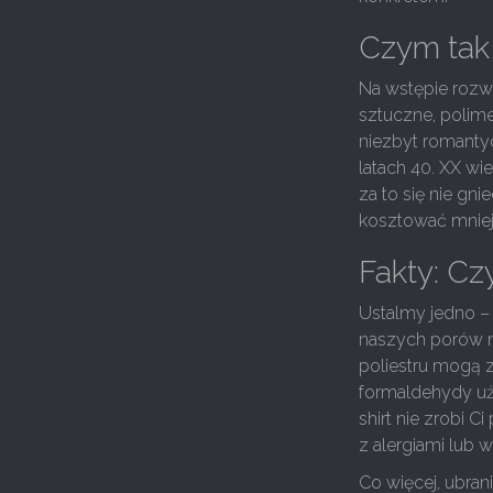
Czym tak 
Na wstępie rozwi
sztuczne, polim
niezbyt romanty
latach 40. XX wie
za to się nie gni
kosztować mniej
Fakty: Cz
Ustalmy jedno – 
naszych porów n
poliestru mogą z
formaldehydy uży
shirt nie zrobi 
z alergiami lub 
Co więcej, ubran