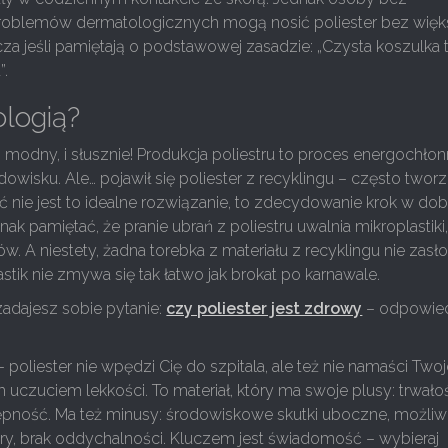
roblemów dermatologicznych mogą nosić poliester bez wię
za jeśli pamiętają o podstawowej zasadzie: „Czysta koszulka 
”.
ologią?
modny, i słusznie! Produkcja poliestru to proces energochłon
dowisku. Ale… pojawił się poliester z recyklingu – często twor
ć nie jest to idealne rozwiązanie, to zdecydowanie krok w dob
nak pamiętać, że pranie ubrań z poliestru uwalnia mikroplastiki,
. A niestety, żadna torebka z materiału z recyklingu nie zasło
astik nie zmywa się tak łatwo jak brokat po karnawale.
 zadajesz sobie pytanie:
czy poliester jest zdrowy
– odpowie
oliester nie wpędzi Cię do szpitala, ale też nie namaści Twoj
czuciem lekkości. To materiał, który ma swoje plusy: trwało
tępność. Ma też minusy: środowiskowe skutki uboczne, możli
ry, brak oddychalności. Kluczem jest świadomość – wybieraj