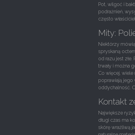
Pot, wilgoć i ba
podrażnień, wys
często właściciel
Mity: Poli
Niektórzy mówią 
spryskaną octem.
od razu jest złe.
trwały i można go
Co więcej, wiele
poprawiają jego 
oddychalność. Czy
Kontakt z
Największe ryzyk
długi czas ma k
skórę wrażliwą j
naturalne mater