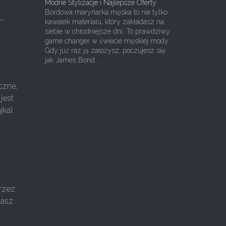
Modne Stylizacje i Najlepsze Oferty
Bordowa marynarka męska to nie tylko
 –
kawałek materiału, który zakładasz na
siebie w chłodniejsze dni. To prawdziwy
game changer w świecie męskiej mody.
Gdy już raz ją założysz, poczujesz się
jak James Bond …
czne,
jest
ka).
przez
Masz