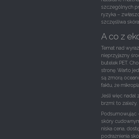
szczególnych p
ryzyka – zwłaszc
szczęśliwa skóra
A co z ek
Temat nad wyraz 
nieprzyjazny śro
butelek PET. Cho
stronę. Warto jed
są zmorą oceanów
faktu, że mikropl
Jeśli więc nadal
brzmi: to zależy.
Podsumowując – p
skóry cudownym u
niska cena, dos
podrażnienia skó