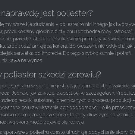
naprawdę jest poliester?
ejmy wszelkie złudzenia – poliester to nic innego jak tworzy
er, produkowany głównie z etylenu (pochodna ropy naftowej).
cznie, prawda? Ale od czasów swojej premiery w świecie mo
ku, zrobił oszałamiającą karierę. Bo owszem, nie oddycha jak l
ecie jak serwetka po imprezie. Do tego szybko schnie i potrafi
 niż kawa na wynos.
y poliester szkodzi zdrowiu?
poliester sam w sobie nie jest trującą chmurą, która zakrada s
ocą. Jednak… jak zawsze, diabeł tkwi w szczegółach. Produkt
awierać resztki substancji chemicznych z procesu produkcji –
wane w celu zwiększenia ognioodporności. I o ile przeciętny
Ci pikniku chemicznego na skórze, to przy dłuższym noszeniu 
wrażliwą skórą może pojawić się reakcja.
ia sportowe z poliestru często utrudniają oddychanie skóry. Ef