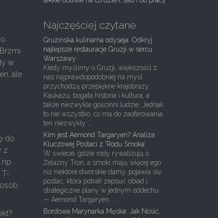
lekkie obuwie na co dzień, lato i do pracy
Najczęściej czytane
wo
Gruzińska kulinarna odyseja: Odkryj
najlepsze restauracje Gruzji w sercu
 Brzmi
Warszawy
dy w
Kiedy myślimy o Gruzji, większości z
en, ale
nas najprawdopodobniej na myśl
przychodzą przepiękne krajobrazy
Kaukazu, bogata historia i kultura, a
także niezwykle gościnni ludzie. Jednak
to nie wszystko, co ma do zaoferowania
ten niezwykły …
Kim jest Aemond Targaryen? Analiza
ię do
Kluczowej Postaci z 'Rodu Smoka’
y z
W świecie, gdzie rody rywalizują o
 np.
Żelazny Tron, a smoki mają więcej ego
niż niektóre dworskie damy, pojawia się
 T-
postać, która potrafi zepsuć obiad i
u osób
strategiczne plany w jednym oddechu
— Aemond Targaryen. …
Bordowa Marynarka Męska: Jak Nosić,
ekt?