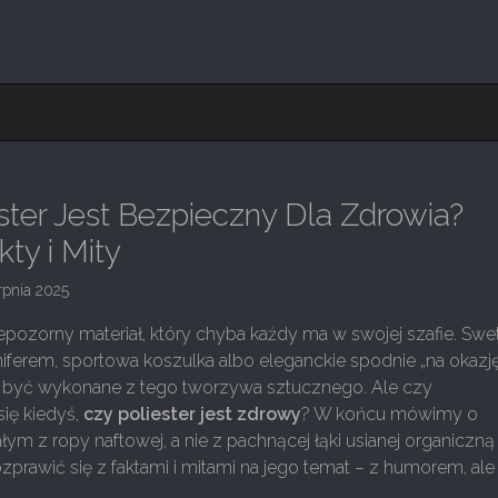
ster Jest Bezpieczny Dla Zdrowia?
ty i Mity
rpnia 2025
niepozorny materiał, który chyba każdy ma w swojej szafie. Swe
ferem, sportowa koszulka albo eleganckie spodnie „na okazję
 być wykonane z tego tworzywa sztucznego. Ale czy
się kiedyś,
czy poliester jest zdrowy
? W końcu mówimy o
łym z ropy naftowej, a nie z pachnącej łąki usianej organiczną
zprawić się z faktami i mitami na jego temat – z humorem, ale 