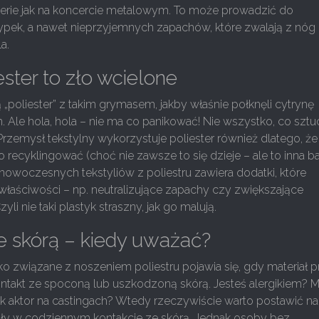
kterie jak na koncercie metalowym. To może prowadzić do
ypek, a nawet nieprzyjemnych zapachów, które zwalają z nóg
a.
ester to zło wcielone
„poliester” z takim grymasem, jakby właśnie połknęli cytrynę
 Ale hola, hola – nie ma co panikować! Nie wszystko, co sztu
 Przemysł tekstylny wykorzystuje poliester również dlatego, że 
 recyklingować (choć nie zawsze to się dzieje – ale to inna baj
 nowoczesnych tekstyliów z poliestru zawiera dodatki, które
właściwości – np. neutralizujące zapachy czy zwiększające
li nie taki plastyk straszny, jak go malują.
e skórą – kiedy uważać?
o związane z noszeniem poliestru pojawia się, gdy materiał 
ontakt ze spoconą lub uszkodzoną skórą. Jesteś alergikiem? 
ak aktor na castingach? Wtedy rzeczywiście warto postawić na
iały w codziennym kontakcie ze skórą. Jednak osoby bez