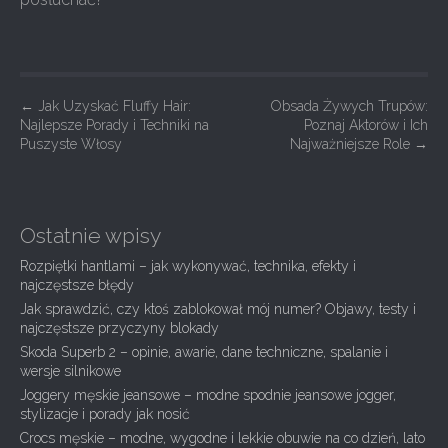
P
←
Jak Uzyskać Fluffy Hair:
Obsada Żywych Trupów:
Najlepsze Porady i Techniki na
Poznaj Aktorów i Ich
o
Puszyste Włosy
Najważniejsze Role
→
s
t
n
Ostatnie wpisy
a
Rozpiętki hantlami – jak wykonywać, technika, efekty i
v
najczęstsze błędy
i
Jak sprawdzić, czy ktoś zablokował mój numer? Objawy, testy i
g
najczęstsze przyczyny blokady
Skoda Superb 2 – opinie, awarie, dane techniczne, spalanie i
a
wersje silnikowe
t
Joggery męskie jeansowe – modne spodnie jeansowe jogger,
i
stylizacje i porady jak nosić
Crocs męskie – modne, wygodne i lekkie obuwie na co dzień, lato
o