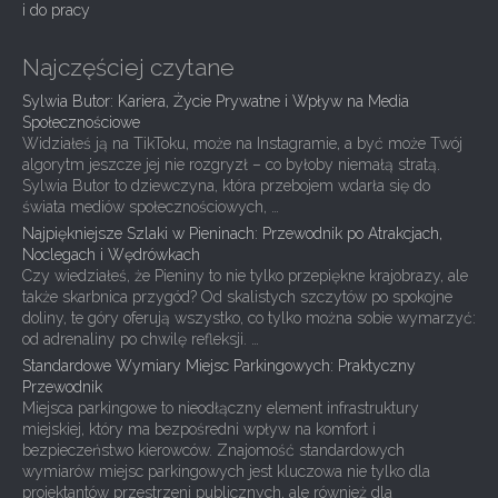
i do pracy
n
Najczęściej czytane
Sylwia Butor: Kariera, Życie Prywatne i Wpływ na Media
Społecznościowe
Widziałeś ją na TikToku, może na Instagramie, a być może Twój
algorytm jeszcze jej nie rozgryzł – co byłoby niemałą stratą.
Sylwia Butor to dziewczyna, która przebojem wdarła się do
świata mediów społecznościowych, …
Najpiękniejsze Szlaki w Pieninach: Przewodnik po Atrakcjach,
Noclegach i Wędrówkach
Czy wiedziałeś, że Pieniny to nie tylko przepiękne krajobrazy, ale
także skarbnica przygód? Od skalistych szczytów po spokojne
doliny, te góry oferują wszystko, co tylko można sobie wymarzyć:
od adrenaliny po chwilę refleksji. …
Standardowe Wymiary Miejsc Parkingowych: Praktyczny
Przewodnik
Miejsca parkingowe to nieodłączny element infrastruktury
miejskiej, który ma bezpośredni wpływ na komfort i
bezpieczeństwo kierowców. Znajomość standardowych
wymiarów miejsc parkingowych jest kluczowa nie tylko dla
projektantów przestrzeni publicznych, ale również dla