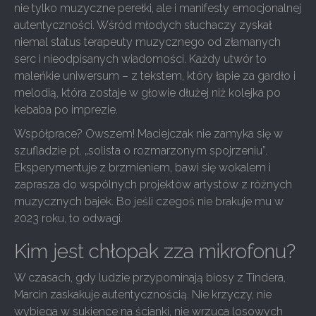
nie tylko muzyczne perełki, ale i manifesty emocjonalnej
autentyczności. Wśród młodych słuchaczy zyskał
niemal status terapeuty muzycznego od złamanych
serc i nieodpisanych wiadomości. Każdy utwór to
maleńkie uniwersum – z tekstem, który łapie za gardło i
melodią, która zostaje w głowie dłużej niż kolejka po
kebaba po imprezie.
Współprace? Owszem! Maciejczak nie zamyka się w
szufladzie pt. „solista o rozmarzonym spojrzeniu”.
Eksperymentuje z brzmieniem, bawi się wokalem i
zaprasza do wspólnych projektów artystów z różnych
muzycznych bajek. Bo jeśli czegoś nie brakuje mu w
2023 roku, to odwagi.
Kim jest chłopak zza mikrofonu?
W czasach, gdy ludzie przypominają biosy z Tindera,
Marcin zaskakuje autentycznością. Nie krzyczy, nie
wybiega w sukience na ścianki, nie wrzuca losowych