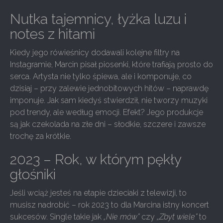
Nutka tajemnicy, łyżka luzu i
notes z hitami
Kiedy jego rówieśnicy dodawali kolejne filtry na
Instagramie, Marcin pisał piosenki, które trafiają prosto do
serca. Artysta nie tylko śpiewa, ale i komponuje, co
dzisiaj – przy zalewie jednobitowych hitów – naprawdę
imponuje. Jak sam kiedyś stwierdził, nie tworzy muzyki
pod trendy, ale według emocji. Efekt? Jego produkcje
są jak czekolada na złe dni – słodkie, szczere i zawsze
trochę za krótkie.
2023 – Rok, w którym pękły
głośniki
Jeśli wciąż jesteś na etapie dzieciaki z telewizji, to
musisz nadrobić – rok 2023 to dla Marcina istny koncert
sukcesów. Single takie jak
„Nie mów”
czy
„Zbyt wiele”
to