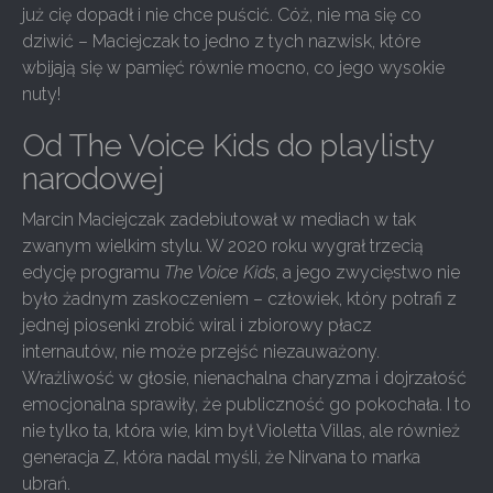
już cię dopadł i nie chce puścić. Cóż, nie ma się co
dziwić – Maciejczak to jedno z tych nazwisk, które
wbijają się w pamięć równie mocno, co jego wysokie
nuty!
Od The Voice Kids do playlisty
narodowej
Marcin Maciejczak zadebiutował w mediach w tak
zwanym wielkim stylu. W 2020 roku wygrał trzecią
edycję programu
The Voice Kids
, a jego zwycięstwo nie
było żadnym zaskoczeniem – człowiek, który potrafi z
jednej piosenki zrobić wiral i zbiorowy płacz
internautów, nie może przejść niezauważony.
Wrażliwość w głosie, nienachalna charyzma i dojrzałość
emocjonalna sprawiły, że publiczność go pokochała. I to
nie tylko ta, która wie, kim był Violetta Villas, ale również
generacja Z, która nadal myśli, że Nirvana to marka
ubrań.