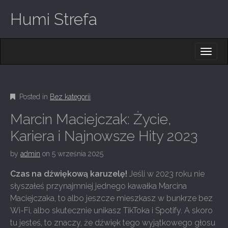
Humi Strefa
M
S
K
A
I
I
P
T
N
O
Posted in
Bez kategorii
M
C
O
E
Marcin Maciejczak: Życie,
N
N
T
Kariera i Najnowsze Hity 2023
E
U
N
by
admin
on
5 września 2025
T
Czas na dźwiękową karuzelę!
Jeśli w 2023 roku nie
słyszałeś przynajmniej jednego kawałka Marcina
Maciejczaka, to albo jeszcze mieszkasz w bunkrze bez
Wi-Fi, albo skutecznie unikasz TikToka i Spotify. A skoro
tu jesteś, to znaczy, że dźwięk tego wyjątkowego głosu