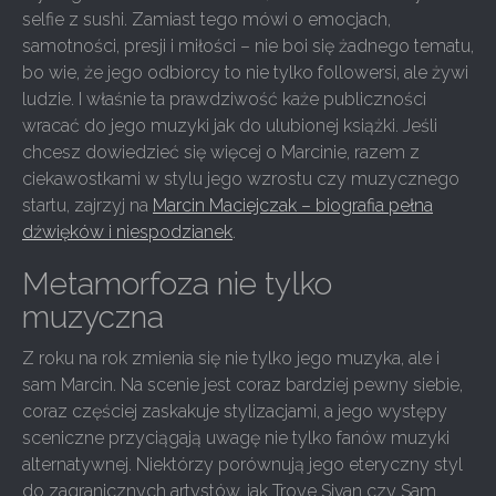
selfie z sushi. Zamiast tego mówi o emocjach,
samotności, presji i miłości – nie boi się żadnego tematu,
bo wie, że jego odbiorcy to nie tylko followersi, ale żywi
ludzie. I właśnie ta prawdziwość każe publiczności
wracać do jego muzyki jak do ulubionej książki. Jeśli
chcesz dowiedzieć się więcej o Marcinie, razem z
ciekawostkami w stylu jego wzrostu czy muzycznego
startu, zajrzyj na
Marcin Maciejczak – biografia pełna
dźwięków i niespodzianek
.
Metamorfoza nie tylko
muzyczna
Z roku na rok zmienia się nie tylko jego muzyka, ale i
sam Marcin. Na scenie jest coraz bardziej pewny siebie,
coraz częściej zaskakuje stylizacjami, a jego występy
sceniczne przyciągają uwagę nie tylko fanów muzyki
alternatywnej. Niektórzy porównują jego eteryczny styl
do zagranicznych artystów, jak Troye Sivan czy Sam