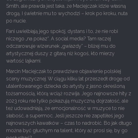
Smith, ale prawda jest taka, że Maciejczak idzie własną
drogą. I świetnie mu to wychodzi – krok po kroku, nuta
po nucie.
Fani uwielbiają jego spokój, dystans i to, że nie robi
niczego „na pokaz”. A social media? Tam raczej
odczarowuje wizerunek „gwiazdy” – bliżej mu do
artystycznej duszy z gitarą niż kogoś, kto mierzy
wartość lajkami.
Marcin Maciejczak to prawdziwe objawienie polskiej
sceny muzycznej. W ciągu kilku lat przeszedł drogę od
utalentowanego dziecka do artysty z jasno określoną
tożsamością, którą wciąż rozwija. Jego najnowsze hity z
2023 roku nie tylko pokazują muzyczną dojrzałość, ale
też udowadniają, że emocjonalność w muzyce to nie
słabość, a supermoc. Jeśli jeszcze nie zapętliłeś jego
najnowszych kawałków – czas to nadrobić. Bo jak długo
można być głuchym na talent, który aż prosi się, by go
posłuchać?