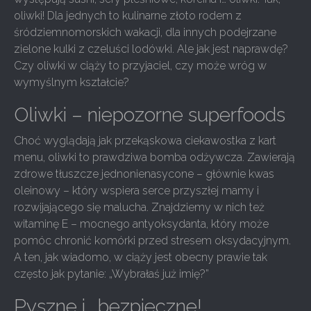
oliwki! Dla jednych to kulinarne złoto rodem z
śródziemnomorskich wakacji, dla innych podejrzane
zielone kulki z czeluści lodówki. Ale jak jest naprawdę?
Czy oliwki w ciąży to przyjaciel, czy może wróg w
wymyślnym kształcie?
Oliwki – niepozorne superfoods
Choć wyglądają jak przekąskowa ciekawostka z kart
menu, oliwki to prawdziwa bomba odżywcza. Zawierają
zdrowe tłuszcze jednonienasycone – głównie kwas
oleinowy – który wspiera serce przyszłej mamy i
rozwijającego się malucha. Znajdziemy w nich też
witaminę E – mocnego antyoksydanta, który może
pomóc chronić komórki przed stresem oksydacyjnym.
A ten, jak wiadomo, w ciąży jest obecny prawie tak
często jak pytanie: „Wybrałaś już imię?”
Pyszne i… bezpieczne!