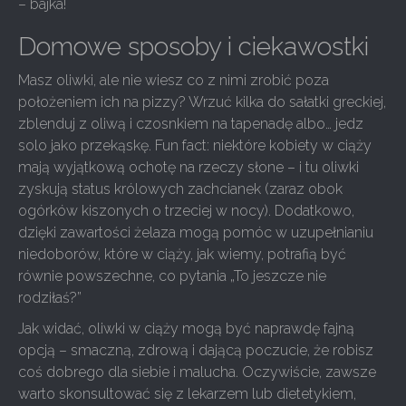
– bajka!
Domowe sposoby i ciekawostki
Masz oliwki, ale nie wiesz co z nimi zrobić poza
położeniem ich na pizzy? Wrzuć kilka do sałatki greckiej,
zblenduj z oliwą i czosnkiem na tapenadę albo… jedz
solo jako przekąskę. Fun fact: niektóre kobiety w ciąży
mają wyjątkową ochotę na rzeczy słone – i tu oliwki
zyskują status królowych zachcianek (zaraz obok
ogórków kiszonych o trzeciej w nocy). Dodatkowo,
dzięki zawartości żelaza mogą pomóc w uzupełnianiu
niedoborów, które w ciąży, jak wiemy, potrafią być
równie powszechne, co pytania „To jeszcze nie
rodziłaś?”
Jak widać, oliwki w ciąży mogą być naprawdę fajną
opcją – smaczną, zdrową i dającą poczucie, że robisz
coś dobrego dla siebie i malucha. Oczywiście, zawsze
warto skonsultować się z lekarzem lub dietetykiem,