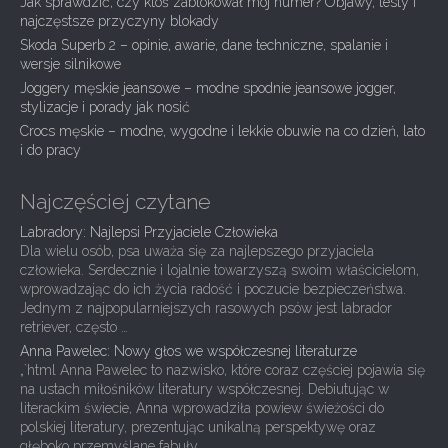
Jak sprawdzić, czy ktoś zablokował mój numer? Objawy, testy i
g
najczęstsze przyczyny blokady
Skoda Superb 2 – opinie, awarie, dane techniczne, spalanie i
a
wersje silnikowe
t
Joggery męskie jeansowe – modne spodnie jeansowe jogger,
i
stylizacje i porady jak nosić
Crocs męskie – modne, wygodne i lekkie obuwie na co dzień, lato
o
i do pracy
n
Najczęściej czytane
Labradory: Najlepsi Przyjaciele Człowieka
Dla wielu osób, psa uważa się za najlepszego przyjaciela
człowieka. Serdecznie i lojalnie towarzyszą swoim właścicielom,
wprowadzając do ich życia radość i poczucie bezpieczeństwa.
Jednym z najpopularniejszych rasowych psów jest labrador
retriever, często …
Anna Pawelec: Nowy głos we współczesnej literaturze
„`html Anna Pawelec to nazwisko, które coraz częściej pojawia się
na ustach miłośników literatury współczesnej. Debiutując w
literackim świecie, Anna wprowadziła powiew świeżości do
polskiej literatury, prezentując unikalną perspektywę oraz
głęboko przemyślane fabuły, …