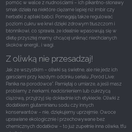
pomóc w walce z nudnościami – ich pikantno-słonawy
smak działa na niektóre ciężarne lepiej niż imbir czy
herbatki z apteki babci. Pomagają także regulować
poziom cukru we krwi dzięki zdrowym tłuszczom i
błonnikowi, co sprawia, że idealnie wpasowują się w
dietę przyszłej mamy chcącej uniknąć niechcianych
skoków energii… i wagi.
Z oliwką nie przesadzaj!
Jak ze wszystkim – oliwki są świetne, ale nie jedz ich
garściami przy każdym odcinku serialu „Poród Live:
Panika na porodówce”. Pamiętaj o umiarze, a jeśli masz
problemy z nerkami, nadciśnieniem lub cukrzycą
ciążową, przyjrzyj się dokładnie ich etykiecie. Oliwki z
dodatkiem glutaminianu sodu czy innych
konserwantów – nie, dziękujemy uprzejmie. Owoce
uprawiane ekologicznie i przechowywane bez
chemicznych dodatków – to już zupełnie inna oliwka, tfu