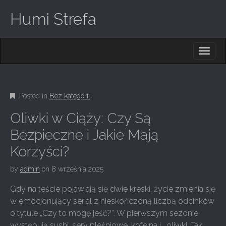
Humi Strefa
M
S
K
A
I
I
P
T
N
O
Posted in
Bez kategorii
M
C
O
E
Oliwki w Ciąży: Czy Są
N
N
T
Bezpieczne i Jakie Mają
E
U
Korzyści?
N
T
by
admin
on
8 września 2025
Gdy na teście pojawiają się dwie kreski, życie zmienia się
w emocjonujący serial z nieskończoną liczbą odcinków
o tytule „Czy to mogę jeść?”. W pierwszym sezonie
występują sushi, sery pleśniowe, kofeina i… oliwki. Tak,