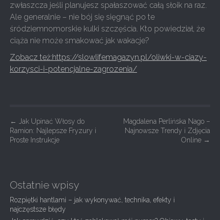
zwłaszcza jeśli planujesz spałaszować całą słoik na raz.
Ale generalnie – nie bój się sięgnąć po te
śródziemnomorskie kulki szczęścia. Kto powiedział, że
ciąża nie może smakować jak wakacje?
Zobacz też:https://slowlifemagazyn.pl/oliwki-w-ciazy-
korzysci-i-potencjalne-zagrozenia/
P
←
Jak Upinać Włosy do
Magdalena Perlińska Nago –
Ramion: Najlepsze Fryzury i
Najnowsze Trendy i Zdjęcia
o
Proste Instrukcje
Online
→
s
t
n
Ostatnie wpisy
a
Rozpiętki hantlami – jak wykonywać, technika, efekty i
v
najczęstsze błędy
i