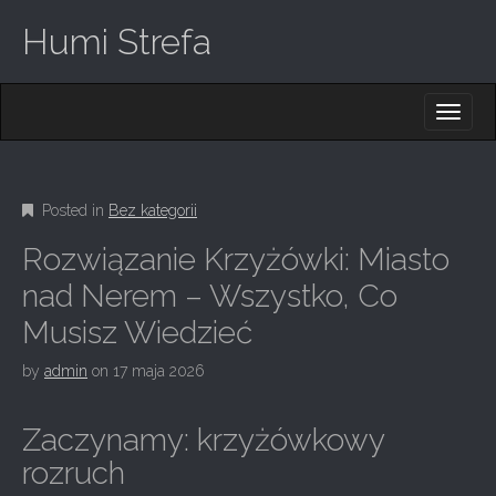
Humi Strefa
M
S
K
A
I
I
P
T
N
O
Posted in
Bez kategorii
M
C
O
E
Rozwiązanie Krzyżówki: Miasto
N
N
T
nad Nerem – Wszystko, Co
E
U
Musisz Wiedzieć
N
T
by
admin
on
17 maja 2026
Zaczynamy: krzyżówkowy
rozruch