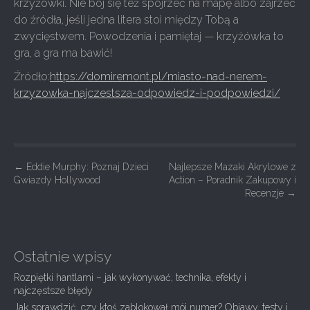
krzyżówki. Nie bój się też spojrzeć na mapę albo zajrzeć
do źródła, jeśli jedna litera stoi między Tobą a
zwycięstwem. Powodzenia i pamiętaj — krzyżówka to
gra, a gra ma bawić!
Źródło:
https://domiremont.pl/miasto-nad-nerem-
krzyzowka-najczestsza-odpowiedz-i-podpowiedzi/
P
←
Eddie Murphy: Poznaj Dzieci
Najlepsze Mazaki Akrylowe z
Gwiazdy Hollywood
Action – Poradnik Zakupowy i
o
Recenzje
→
s
t
n
Ostatnie wpisy
a
Rozpiętki hantlami – jak wykonywać, technika, efekty i
v
najczęstsze błędy
i
Jak sprawdzić, czy ktoś zablokował mój numer? Objawy, testy i