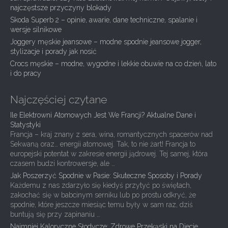
g
najczęstsze przyczyny blokady
Skoda Superb 2 – opinie, awarie, dane techniczne, spalanie i
a
wersje silnikowe
t
Joggery męskie jeansowe – modne spodnie jeansowe jogger,
i
stylizacje i porady jak nosić
Crocs męskie – modne, wygodne i lekkie obuwie na co dzień, lato
o
i do pracy
n
Najczęściej czytane
Ile Elektrowni Atomowych Jest We Francji? Aktualne Dane i
Statystyki
Francja – kraj znany z sera, wina, romantycznych spacerów nad
Sekwaną oraz… energii atomowej. Tak, to nie żart! Francja to
europejski potentat w zakresie energii jądrowej. Tej samej, która
czasem budzi kontrowersje, ale …
Jak Poszerzyć Spodnie w Pasie: Skuteczne Sposoby i Porady
Każdemu z nas zdarzyło się kiedyś przytyć po świętach,
zakochać się w babcinym serniku lub po prostu odkryć, że
spodnie, które jeszcze miesiąc temu były w sam raz, dziś
buntują się przy zapinaniu …
Najmniej Kaloryczne Słodycze: Zdrowe Przekąski na Diecie