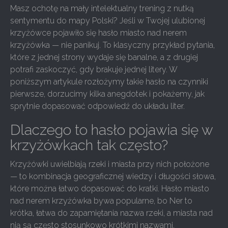
Masz ochotę na mały intelektualny trening z nutką
sentymentu do mapy Polski? Jeśli w Twojej ulubionej
krzyżówce pojawiło się hasło miasto nad nerem
krzyżówka — nie panikuj. To klasyczny przykład pytania,
które z jednej strony wydaje się banalne, a z drugiej
potrafi zaskoczyć, gdy brakuje jednej litery. W
poniższym artykule rozłożymy takie hasło na czynniki
pierwsze, dorzucimy kilka anegdotek i pokażemy, jak
sprytnie dopasować odpowiedź do układu liter.
Dlaczego to hasło pojawia się w
krzyżówkach tak często?
Krzyżówki uwielbiają rzeki i miasta przy nich położone
— to kombinacja geograficznej wiedzy i długości słowa,
które można łatwo dopasować do kratki. Hasło miasto
nad nerem krzyżówka bywa popularne, bo Ner to
krótka, łatwa do zapamiętania nazwa rzeki, a miasta nad
nią są często stosunkowo krótkimi nazwami.