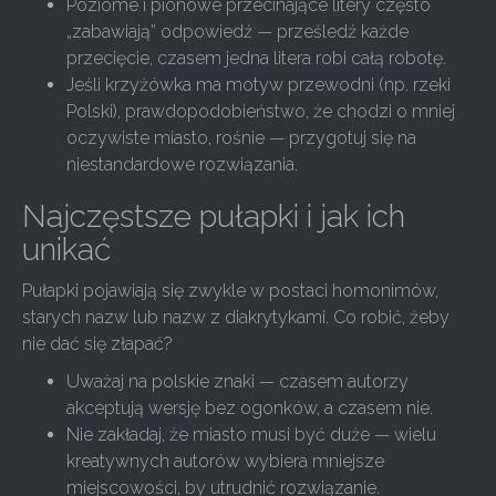
Poziome i pionowe przecinające litery często
„zabawiają” odpowiedź — prześledź każde
przecięcie, czasem jedna litera robi całą robotę.
Jeśli krzyżówka ma motyw przewodni (np. rzeki
Polski), prawdopodobieństwo, że chodzi o mniej
oczywiste miasto, rośnie — przygotuj się na
niestandardowe rozwiązania.
Najczęstsze pułapki i jak ich
unikać
Pułapki pojawiają się zwykle w postaci homonimów,
starych nazw lub nazw z diakrytykami. Co robić, żeby
nie dać się złapać?
Uważaj na polskie znaki — czasem autorzy
akceptują wersję bez ogonków, a czasem nie.
Nie zakładaj, że miasto musi być duże — wielu
kreatywnych autorów wybiera mniejsze
miejscowości, by utrudnić rozwiązanie.