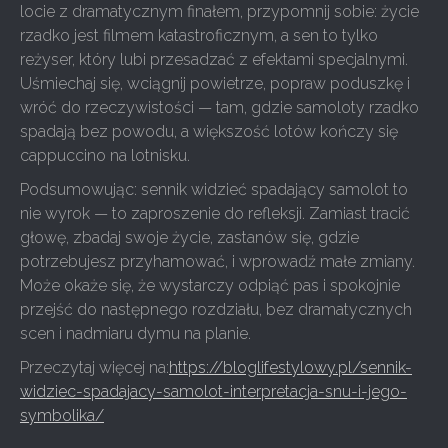
locie z dramatycznym finałem, przypomnij sobie: życie
rzadko jest filmem katastroficznym, a sen to tylko
reżyser, który lubi przesadzać z efektami specjalnymi.
Uśmiechaj się, wciągnij powietrze, popraw poduszkę i
wróć do rzeczywistości — tam, gdzie samoloty rzadko
spadają bez powodu, a większość lotów kończy się
cappuccino na lotnisku.
Podsumowując: sennik widzieć spadający samolot to
nie wyrok — to zaproszenie do refleksji. Zamiast tracić
głowę, zbadaj swoje życie, zastanów się, gdzie
potrzebujesz przyhamować, i wprowadź małe zmiany.
Może okaże się, że wystarczy odpiąć pas i spokojnie
przejść do następnego rozdziału, bez dramatycznych
scen i nadmiaru dymu na planie.
Przeczytaj więcej na:
https://bloglifestylowy.pl/sennik-
widziec-spadajacy-samolot-interpretacja-snu-i-jego-
symbolika/