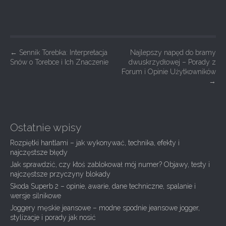
P
←
Sennik Torebka: Interpretacja
Najlepszy napęd do bramy
Snów o Torebce i Ich Znaczenie
dwuskrzydłowej – Porady z
o
Forum i Opinie Użytkowników
s
→
t
n
a
Ostatnie wpisy
v
Rozpiętki hantlami – jak wykonywać, technika, efekty i
i
najczęstsze błędy
g
Jak sprawdzić, czy ktoś zablokował mój numer? Objawy, testy i
najczęstsze przyczyny blokady
a
Skoda Superb 2 – opinie, awarie, dane techniczne, spalanie i
t
wersje silnikowe
i
Joggery męskie jeansowe – modne spodnie jeansowe jogger,
stylizacje i porady jak nosić
o