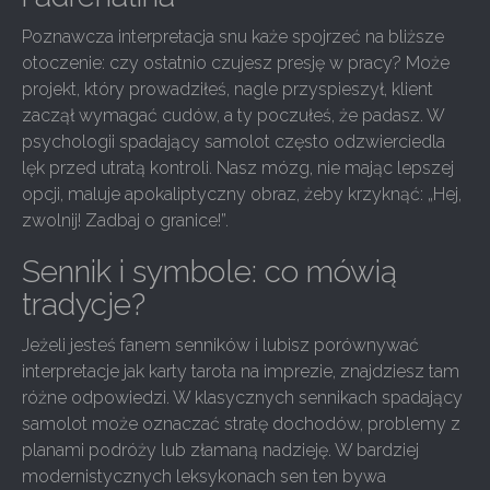
Poznawcza interpretacja snu każe spojrzeć na bliższe
otoczenie: czy ostatnio czujesz presję w pracy? Może
projekt, który prowadziłeś, nagle przyspieszył, klient
zaczął wymagać cudów, a ty poczułeś, że padasz. W
psychologii spadający samolot często odzwierciedla
lęk przed utratą kontroli. Nasz mózg, nie mając lepszej
opcji, maluje apokaliptyczny obraz, żeby krzyknąć: „Hej,
zwolnij! Zadbaj o granice!”.
Sennik i symbole: co mówią
tradycje?
Jeżeli jesteś fanem senników i lubisz porównywać
interpretacje jak karty tarota na imprezie, znajdziesz tam
różne odpowiedzi. W klasycznych sennikach spadający
samolot może oznaczać stratę dochodów, problemy z
planami podróży lub złamaną nadzieję. W bardziej
modernistycznych leksykonach sen ten bywa