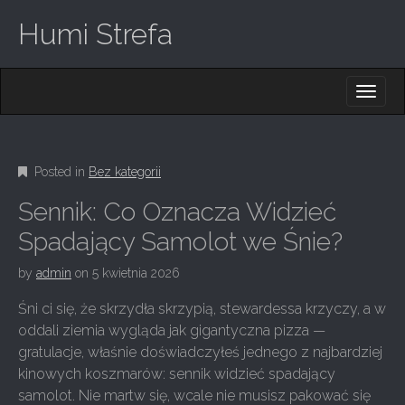
Humi Strefa
M
S
K
A
I
I
P
T
N
O
Posted in
Bez kategorii
M
C
O
E
Sennik: Co Oznacza Widzieć
N
N
T
Spadający Samolot we Śnie?
E
U
N
by
admin
on
5 kwietnia 2026
T
Śni ci się, że skrzydła skrzypią, stewardessa krzyczy, a w
oddali ziemia wygląda jak gigantyczna pizza —
gratulacje, właśnie doświadczyłeś jednego z najbardziej
kinowych koszmarów: sennik widzieć spadający
samolot. Nie martw się, wcale nie musisz pakować się