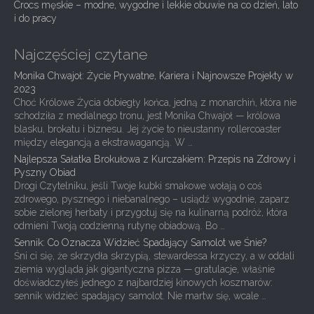
Crocs męskie – modne, wygodne i lekkie obuwie na co dzień, lato
n
i do pracy
Najczęściej czytane
Monika Chwajoł: Życie Prywatne, Kariera i Najnowsze Projekty w
2023
Choć Królowe Życia dobiegły końca, jedną z monarchiń, która nie
schodziła z medialnego tronu, jest Monika Chwajoł — królowa
blasku, brokatu i biznesu. Jej życie to nieustanny rollercoaster
między elegancją a ekstrawagancją. W …
Najlepsza Sałatka Brokułowa z Kurczakiem: Przepis na Zdrowy i
Pyszny Obiad
Drogi Czytelniku, jeśli Twoje kubki smakowe wołają o coś
zdrowego, pysznego i niebanalnego – usiądź wygodnie, zaparz
sobie zielonej herbaty i przygotuj się na kulinarną podróż, która
odmieni Twoją codzienną rutynę obiadową. Bo …
Sennik: Co Oznacza Widzieć Spadający Samolot we Śnie?
Śni ci się, że skrzydła skrzypią, stewardessa krzyczy, a w oddali
ziemia wygląda jak gigantyczna pizza — gratulacje, właśnie
doświadczyłeś jednego z najbardziej kinowych koszmarów:
sennik widzieć spadający samolot. Nie martw się, wcale …