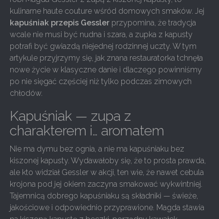
kulinarne haute couture wśród domowych smaków. Jej
kapuśniak przepis Gessler
przypomina, że tradycja
wcale nie musi być nudna i szara, a zupka z kapusty
potrafi być gwiazdą niejednej rodzinnej uczty. W tym
artykule przyjrzymy się, jak znana restauratorka tchnęła
nowe życie w klasyczne danie i dlaczego powinniśmy
po nie sięgać częściej niż tylko podczas zimowych
chłodów.
Kapuśniak — zupa z
charakterem i… aromatem
Nie ma dymu bez ognia, a nie ma kapuśniaku bez
kiszonej kapusty. Wydawałoby się, że to prosta prawda,
ale kto widział Gessler w akcji, ten wie, że nawet cebula
krojona pod jej okiem zaczyna smakować wykwintniej.
Tajemnicą dobrego kapuśniaku są składniki — świeże,
jakościowe i odpowiednio przyprawione. Magda stawia