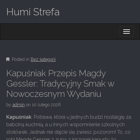
Humi Strefa
M
S
K
A
I
I
P
T
N
O
Posted in
Bez kategorii
M
C
O
E
Kapuśniak Przepis Magdy
N
N
T
Gessler: Tradycyjny Smak w
E
U
Nowoczesnym Wydaniu
N
T
by
admin
on
10 lutego 2026
Kapuśniak
. Potrawa, która u jednych budzi nostalgię za
babciną kuchnią, a u innych wspomnienie szkolnych
stołówek. Jednak nie dajcie się zwieść pozorom! To, co
robi Magda Gessler z zupą z kiszonej kapusty, to