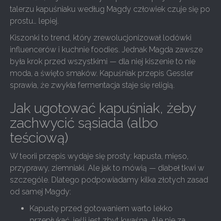
talerzu kapuśniaku według Magdy człowiek czuje się po
prostu… lepiej.
Kiszonki to trend, który zrewolucjonizował lodówki
influencerów i kuchnie foodies. Jednak Magda zawsze
była krok przed wszystkimi — dla niej kiszenie to nie
moda, a święto smaków. Kapuśniak przepis Gessler
sprawia, że zwykła fermentacja staje się religią.
Jak ugotować kapuśniak, żeby
zachwycić sąsiada (albo
teściową)
W teorii przepis wydaje się prosty: kapusta, mięso,
przyprawy, ziemniaki. Ale jak to mówią — diabeł tkwi w
szczególe. Dlatego podpowiadamy kilka złotych zasad
od samej Magdy:
Kapustę przed gotowaniem warto lekko
przepłukać, jeśli jest zbyt kwaśna. Ale nie za