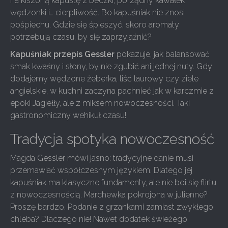
na kiszoną kapustę z beczki, porządny kawałek
wędzonki i… cierpliwość. Bo kapuśniak nie znosi
pośpiechu. Gdzie się śpieszyć, skoro aromaty
potrzebują czasu, by się zaprzyjaźnić?
Kapuśniak przepis Gessler
pokazuje, jak balansować
smak kwaśny i słony, by nie zgubić ani jednej nuty. Gdy
dodajemy wędzone żeberka, liść laurowy czy ziele
angielskie, w kuchni zaczyna pachnieć jak w karczmie z
epoki Jagiełły, ale z miksem nowoczesności. Taki
gastronomiczny wehikuł czasu!
Tradycja spotyka nowoczesność
Magda Gessler mówi jasno: tradycyjne danie musi
przemawiać współczesnym językiem. Dlatego jej
kapuśniak ma klasyczne fundamenty, ale nie boi się flirtu
z nowoczesnością. Marchewka pokrojona w julienne?
Proszę bardzo. Podanie z grzankami zamiast zwykłego
chleba? Dlaczego nie! Nawet dodatek świeżego