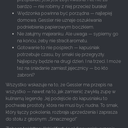
bardzo — nie robimy z niej przecież buraka!
Wędzonka powinna być porządna — najlepiej
domowa. Gessler nie uznaje oszukiwania
podniebienia papierowym boczkiem.
Nie żałujmy majeranku. Ale uwaga — sypiemy go
na końcu, żeby nie stracił aromatu.
Gotowanie to nie pośpiech — kapuśniak
potrzebuje czasu, by smaki się przegryzły.
Najlepszy będzie na drugi dzień. I na trzeci. I może
też na śniadanie zamiast jajecznicy — bo kto
zabroni?
Wszystko wskazuje na to, że Gessler ma przepis na
wszystko — nawet na to, jak zamienić zwykłą zupę w
kulinarną legendę. Jej podejście do kapuśniaku to
pochwała prostoty, która nie musi być nudna. To smak,
który łączy pokolenia, rozbraja uprzedzenia i zaprasza
do stołu z głośnym: „Smacznego!”