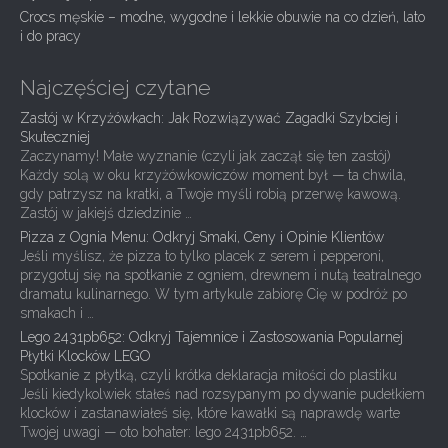
Crocs męskie – modne, wygodne i lekkie obuwie na co dzień, lato
o
i do pracy
n
Najczęściej czytane
Zastój w Krzyżówkach: Jak Rozwiązywać Zagadki Szybciej i
Skuteczniej
Zaczynamy! Małe wyznanie (czyli jak zaczął się ten zastój)
Każdy solą w oku krzyżówkowiczów moment był — ta chwila,
gdy patrzysz na kratki, a Twoje myśli robią przerwę kawową.
Zastój w jakiejś dziedzinie …
Pizza z Ognia Menu: Odkryj Smaki, Ceny i Opinie Klientów
Jeśli myślisz, że pizza to tylko placek z serem i pepperoni,
przygotuj się na spotkanie z ogniem, drewnem i nutą teatralnego
dramatu kulinarnego. W tym artykule zabiorę Cię w podróż po
smakach i …
Lego 2431pb652: Odkryj Tajemnice i Zastosowania Popularnej
Płytki Klocków LEGO
Spotkanie z płytką, czyli krótka deklaracja miłości do plastiku
Jeśli kiedykolwiek stałeś nad rozsypanym po dywanie pudełkiem
klocków i zastanawiałeś się, które kawałki są naprawdę warte
Twojej uwagi — oto bohater: lego 2431pb652. …