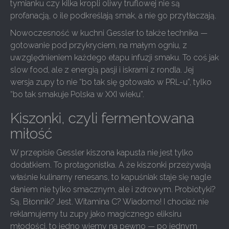
tymianku czy kilka kropli oliwy truflowej nie są
profanacją, o ile podkreślają smak, a nie go przytłaczają.
Nowoczesność w kuchni Gessler to także technika —
gotowanie pod przykryciem, na małym ogniu, z
uwzględnieniem każdego etapu infuzji smaku. To coś jak
slow food, ale z energią pasji i iskrami z rondla. Jej
wersja zupy to nie “bo tak się gotowało w PRL-u”, tylko
“bo tak smakuje Polska w XXI wieku”.
Kiszonki, czyli fermentowana
miłość
W przepisie Gessler kiszona kapusta nie jest tylko
dodatkiem. To protagonistka. A że kiszonki przeżywają
właśnie kulinarny renesans, to kapuśniak staje się nagle
daniem nie tylko smacznym, ale i zdrowym. Probiotyki?
Są. Błonnik? Jest. Witamina C? Wiadomo! I chociaż nie
reklamujemy tu zupy jako magicznego eliksiru
młodości, to jedno wiemy na pewno — po jednym