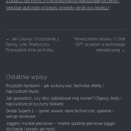
Zobacz też:https://chiclifestyle.pl/kapusniak-przepis-
gessler-autorski-przepis-porady-krok-po-kroku/
P
←
Jak Usunąć Urządzenie z
Nowoczesne okulary z Chat
Family Link: Praktyczny
GPT: przełom w technologii
o
Przewodnik Krok po Kroku
interaktywnej
→
s
t
n
Ostatnie wpisy
a
Rozpiętki hantlami – jak wykonywać, technika, efekty i
v
najczęstsze błędy
i
Jak sprawdzić, czy ktoś zablokował mój numer? Objawy, testy i
g
najczęstsze przyczyny blokady
Skoda Superb 2 – opinie, awarie, dane techniczne, spalanie i
a
wersje silnikowe
t
Joggery męskie jeansowe – modne spodnie jeansowe jogger,
i
stylizacje i porady jak nosić